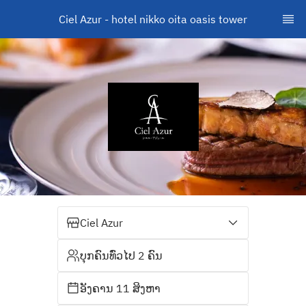
Ciel Azur - hotel nikko oita oasis tower
Ciel Azur
ບຸກຄົນທົ່ວໄປ 2 ຄົນ
ອັງຄານ 11 ສິງຫາ