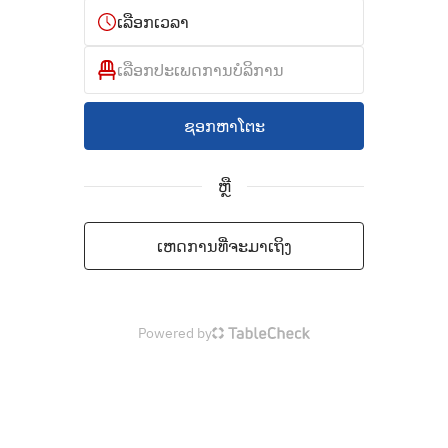
ເລືອກເວລາ
ເລືອກປະເພດການບໍລິການ
ຊອກຫາໂຕະ
ຫຼື
ເຫດການທີ່ຈະມາເຖິງ
Powered by