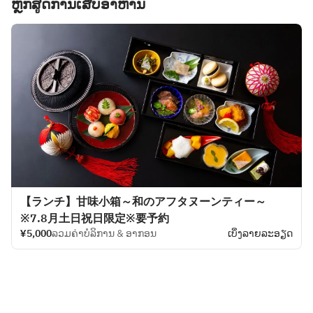
ຫຼັກສູດການເສີບອາຫານ
【ランチ】甘味小箱～和のアフタヌーンティー～
※7.8月土日祝日限定※要予約
¥5,000
ລວມຄ່າບໍລິການ & ອາກອນ
ເບິ່ງ​ລາຍ​ລະ​ອຽດ