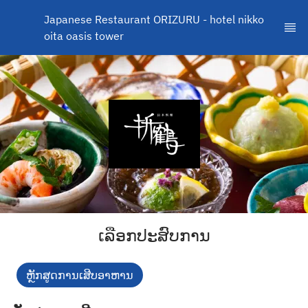
Japanese Restaurant ORIZURU - hotel nikko 
oita oasis tower
ເລືອກປະສົບການ
ຫຼັກສູດການເສີບອາຫານ