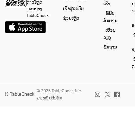
ດາວໂຫຼດ
ເຮົາ
ກ
ເຂົ້າສູ່ລະບົບ
ແຜນນາງ
ພ
ທີ່ພົບ
TableCheck
ຊ່ວຍເຫຼືອ
ສັນຍານ
ອ
ເຮືອນ
ຂ
ວຽງ
ພື້ນຖານ
ຊ
ຂ
ກ
© 2025 TableCheck Inc.
ສະຫວັນຕົນຕົນ