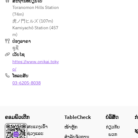
ສະຖານທີ່ປ່ຽນໄປ
Toranomon Hills Station
(74m)
虎ノ門ヒルズ (107m)
Kamiyachō Station (457
m)
ປ່ອງລາຄາ
ຊູຊີ
ເວັບໄຊ
https://www.onikai.toky
o/
ໂທລະສັບ
03-6205-8038
ຄອມພິວເຕີກ
TableCheck
ບໍລິສັດ
ກ
ສະແດງເຂົ້າ
ໜ້າຫຼັກ
ກ່ຽວກັບ
ຈ
ຊ່ວງແລະ
ພວກ
ສຳລັບຈັດການ