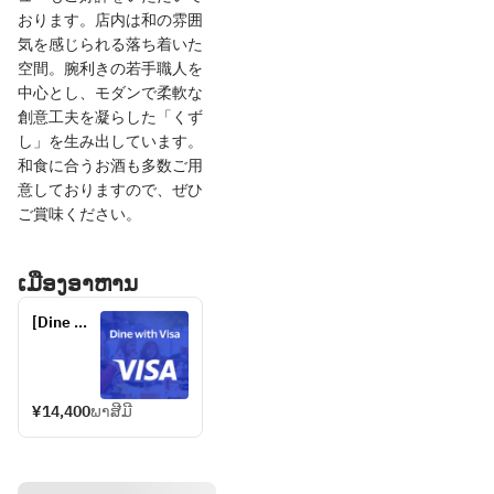
おります。店内は和の雰囲
気を感じられる落ち着いた
空間。腕利きの若手職人を
中心とし、モダンで柔軟な
創意工夫を凝らした「くず
し」を生み出しています。
和食に合うお酒も多数ご用
意しておりますので、ぜひ
ご賞味ください。
ເມືອງອາຫານ
[Dine 
with Visa 
in Japan 
- 10% 
Discount] 
¥14,400
ພາສີມີ
Omakase 
course