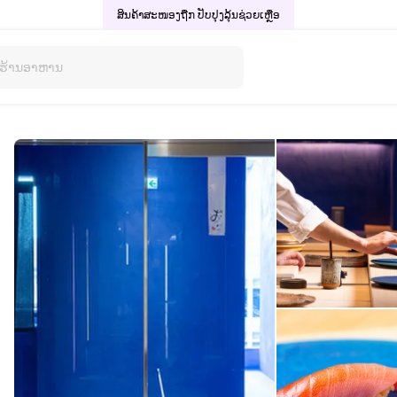
ສິນຄ້າສະໜອງຖືກ ປັບປຸງລຸ້ນ
ຊ່ວຍເຫຼືອ