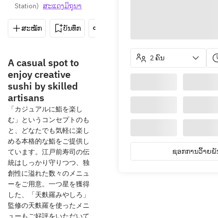
Station
)
ສະ​ແດງ​ມິ​ຖຸນາ
ສະໝັກ
ບັນທຶກ
ແບ່ງປັນ
ທາງຕິດຕໍ່
03-6205
2 ຄົນ
A casual spot to
enjoy creative
sushi by skilled
artisans
「カジュアルに鮨を楽し
む」というコンセプトのも
と、どなたでも気軽に楽し
める本格的な鮨をご提供し
ຊອກການວິ້າຍພັນ
ています。江戸前寿司の伝
統はしっかり守りつつ、独
創性に溢れた数々のメニュ
ーをご用意。一つ星を獲得
した、「天麩羅みやしろ」
監修の天麩羅を使ったメニ
ューもご好評をいただいて