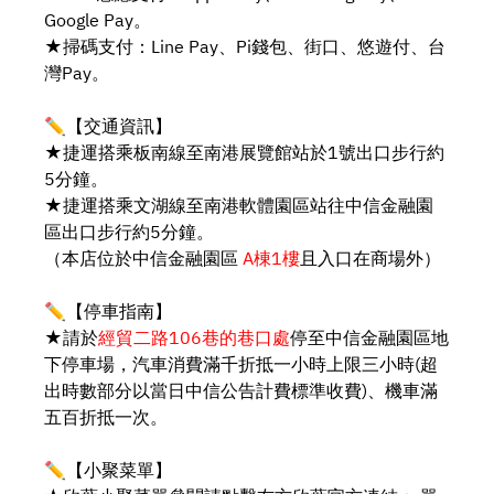
Google Pay。
★掃碼支付：Line Pay、Pi錢包、街口、悠遊付、台
灣Pay。
✏️【交通資訊】
★捷運搭乘板南線至南港展覽館站於1號出口步行約
5分鐘。
★捷運搭乘文湖線至南港軟體園區站往中信金融園
區出口步行約5分鐘。
（本店位於中信金融園區
A棟1樓
且入口在商場外）
✏️【停車指南】
★請於
經貿二路106巷的巷口處
停至中信金融園區地
下停車場，汽車消費滿千折抵一小時上限三小時(超
出時數部分以當日中信公告計費標準收費)、機車滿
五百折抵一次。
✏️【小聚菜單】