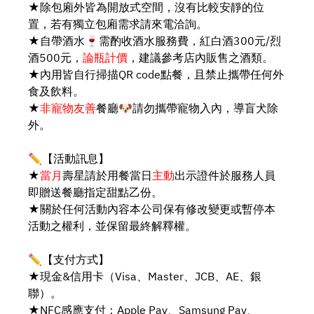
★除包廂外皆為開放式空間，沒有比較安靜的位
置，若有獨立包廂需求請來電洽詢。
★自帶酒水🍷需酌收酒水服務費，紅白酒300元/烈
酒500元，
論瓶計價
，建議參考店內販售之酒類。
★內用皆自行掃描QR code點餐，且禁止攜帶任何外
食及飲料。
★
非寵物友善
餐廳🐶請勿攜帶寵物入內，導盲犬除
外。
✏️【活動訊息】
★
當月
壽星請於用餐當日
主動
出示證件於服務人員
即贈送餐廳指定甜點乙份。
★關於任何活動內容本公司保有修改變更或暫停本
活動之權利，並保留最終解釋權。
✏️【支付方式】
★現金&信用卡（Visa、Master、JCB、AE、銀
聯）。
★NFC感應支付：Apple Pay、Samsung Pay、