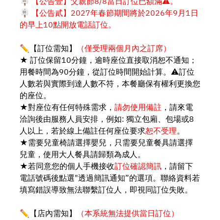
🪧
【公告壹】父親節8/8當日訂位已額滿⚠️。
🪧 【公告貳】2027年春節期間將於2026年9月1日
的早上10點開放電話訂位。
✏️【訂位需知】
（僅受理兩個月內之訂席）
★ 訂位保留10分鐘，逾時座位直接取消恕不通知；
用餐時間為90分鐘，從訂位時間開始計算。⚠️訂位
人數若與實際到達人數不符，本餐廳保有權利更換您
的座位。
★對座位有任何特殊需求，
請勿使用備註
，請來電
洽詢後由服務人員安排，例如: 獨立包廂、包場或8
人以上，若於線上備註任何座位要求
恕不受理
。
★需要兒童椅請選擇嬰兒，只需要兒童餐具請選擇
兒童，使用大人餐具請歸類為成人。
★若同意您的個人手機接收
訂位確認簡訊
，請留下
電話號碼後點選"透過簡訊通知”的選項。聯絡資料若
填寫錯誤導致無法聯繫訂位人，即視同訂位失敗。
✏️【店內需知】
（本系統無法提供當日訂位）