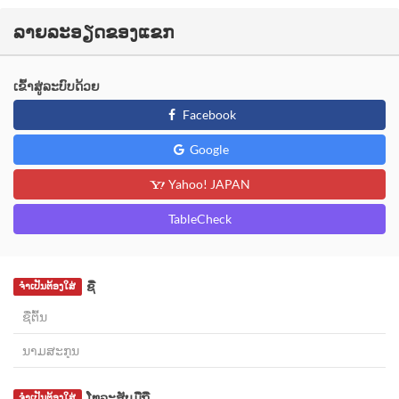
ລາຍລະອຽດຂອງແຂກ
ເຂົ້າສູ່ລະບົບດ້ວຍ
Facebook
Google
Yahoo! JAPAN
TableCheck
ຊື່
ຈຳເປັນຕ້ອງໃສ່
ໂທລະສັບມືຖື
ຈຳເປັນຕ້ອງໃສ່