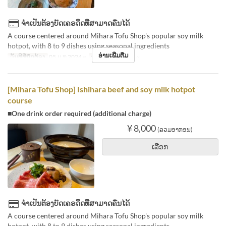
ຈຳເປັນຕ້ອງບັດເຄຣດິດທີ່ສາມາດຄືນໄດ້
A course centered around Mihara Tofu Shop's popular soy milk
hotpot, with 8 to 9 dishes using seasonal ingredients
ອ່ານເພີ່ມຕື່ມ
ວັນທີທີ່ຖືກຕ້ອງ
05 ມ.ກ 2024 ~
ຈຳກັດການສັ່ງຊື້
2 ~
[Mihara Tofu Shop] Ishihara beef and soy milk hotpot
course
■One drink order required (additional charge)
¥ 8,000
(ລວມອາກອນ)
ເລືອກ
ຈຳເປັນຕ້ອງບັດເຄຣດິດທີ່ສາມາດຄືນໄດ້
A course centered around Mihara Tofu Shop's popular soy milk
hotpot, with 8 to 9 dishes using seasonal ingredients