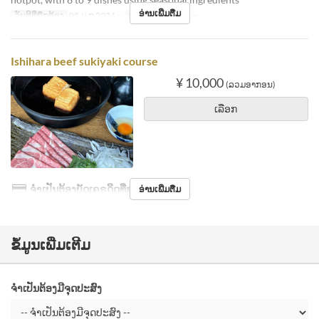
ອ່ານເພີ່ມຕື່ມ
ວັນທີທີ່ຖືກຕ້ອງ
05 ມ.ກ 2024 ~
ຈຳກັດການສັ່ງຊື້
2 ~
Ishihara beef sukiyaki course
¥ 10,000
(ລວມອາກອນ)
ເລືອກ
ຈຳເປັນຕ້ອງບັດເຄຣດິດທີ່ສາມາດຄືນໄດ້
ອ່ານເພີ່ມຕື່ມ
ຂໍ້ມູນເພີ່ມເຕີມ
ຈຳເປັນຕ້ອງມີຈຸດປະສົງ