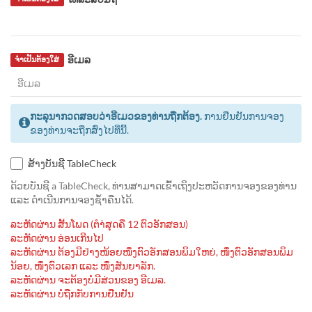
ອີເມລ
ຈຳເປັນຕ້ອງໃສ່
ກະລຸນາກວດສອບວ່າອີເມວຂອງທ່ານຖືກຕ້ອງ.
ການຢືນຢັນການຈອງ
ຂອງທ່ານຈະຖືກສົ່ງໄປທີ່ນີ້.
ສ້າງບັນຊີ TableCheck
ດ້ວຍບັນຊີ a TableCheck, ທ່ານສາມາດເຂົ້າເຖິງປະຫວັດການຈອງຂອງທ່ານ
ແລະ ດຳເນີນການຈອງຊ້ຳຄືນໄດ້.
ລະຫັດຜ່ານ ສັ້ນໂພດ (ຕຳ່ສຸດຄື 12 ຕົວອັກສອນ)
ລະຫັດຜ່ານ ອ່ອນເກີນໄປ
ລະຫັດຜ່ານ ຕ້ອງມີຢ່າງໜ້ອຍໜຶ່ງຕົວອັກສອນພິມໃຫຍ່, ໜຶ່ງຕົວອັກສອນພິມ
ນ້ອຍ, ໜຶ່ງຕົວເລກ ແລະ ໜຶ່ງສັນຍາລັກ.
ລະຫັດຜ່ານ ຈະຕ້ອງບໍ່ມີສ່ວນຂອງ ອີເມລ.
ລະຫັດຜ່ານ ບໍ່ຖືກກັບການຢືນຢັນ