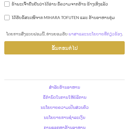
ຂ້າພະເຈົ້າຢືນຢັນວ່າໄດ້ອ່ານ ຂໍ້ຄວາມຈາກຮ້ານ ຂ້າງເທິງແລ້ວ
ໄດ້ຮັບຂໍ້ສະເໜີຈາກ MIHARA TOFUTEN ແລະ ຮ້ານອາຫານກຸ່ມ
ໂດຍການສົ່ງແບບຟອມນີ້, ທ່ານຍອມຮັບ
ພາສາແລະນະໂຍບາຍທີ່ກ່ຽວຂ້ອງ
.
ສຳລັບຮ້ານອາຫານ
ຂໍ້ກຳນົດໃນການໃຫ້ບໍລິການ
ນະໂຍບາຍຄວາມເປັນສ່ວນຕົວ
ນະໂຍບາຍການຊຳລະເງິນ
ການຊອກຫາຮ້ານອາຫານ