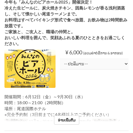
今年も「みんなのビアホール2025」開催決定！
冷えた生ビールに、炭火焼きチキン、因島レモンが香る浅利酒蒸
し、そして懐かしい尾道ラーメンまで。
お料理はすべてバイキング形式で食べ放題、お飲み物は2時間飲み
放題です。
ご家族と、ご友人と、職場の仲間と。
おいしい料理を囲んで、笑顔あふれる夏のひとときをお過ごしく
ださい。
¥ 6,000
(ລວມຄ່າບໍລິການ & ອາກອນ)
開催期間：6月12日（金）～9月30日（水）
時間：18:00～21:00（2時間制）
場所：尾道国際ホテル
※完全予約制（3日前までに4名様以上でご予約ください）
ອ່ານເພີ່ມຕື່ມ
ວັນທີທີ່ຖືກຕ້ອງ
12 ມິ.ຖ ~ 30 ກ.ຍ
ຄາບອາຫານ
ອາຫານຄ່ຳ
ຈຳກັດການສັ່ງຊື້
4 ~