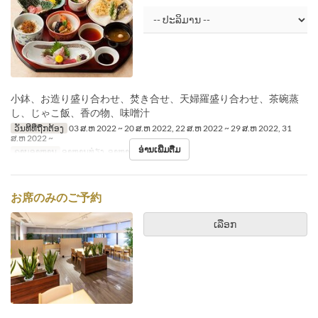
小鉢、お造り盛り合わせ、焚き合せ、天婦羅盛り合わせ、茶碗蒸
し、じゃこ飯、香の物、味噌汁
ວັນທີທີ່ຖືກຕ້ອງ
03 ສ.ຫ 2022 ~ 20 ສ.ຫ 2022, 22 ສ.ຫ 2022 ~ 29 ສ.ຫ 2022, 31
ສ.ຫ 2022 ~
ອ່ານເພີ່ມຕື່ມ
ຄາບອາຫານ
ອາຫານທ່ຽງ, ອາຫານຄ່ຳ
お席のみのご予約
ເລືອກ