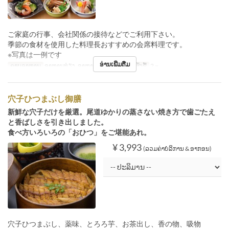
ご家庭の行事、会社関係の接待などでご利用下さい。
季節の食材を使用した料理長おすすめの会席料理です。
※写真は一例です
ອ່ານເພີ່ມຕື່ມ
ຄາບອາຫານ
ອາຫານທ່ຽງ, ອາຫານຄ່ຳ
ຈຳກັດການສັ່ງຊື້
2 ~
穴子ひつまぶし御膳
新鮮な穴子だけを厳選。尾道ゆかりの蒸さない焼き方で歯ごたえ
と香ばしさを引き出しました。
食べ方いろいろの「おひつ」をご堪能あれ。
¥ 3,993
(ລວມຄ່າບໍລິການ & ອາກອນ)
穴子ひつまぶし、薬味、とろろ芋、お茶出し、香の物、吸物