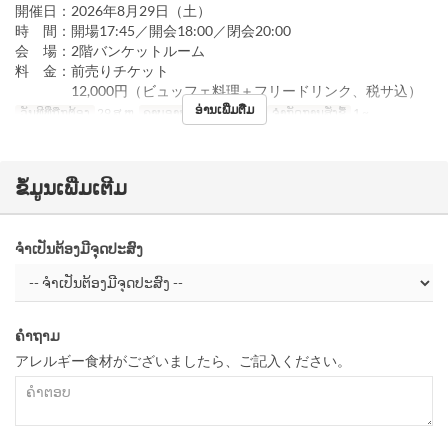
開催日：2026年8月29日（土）
時 間：開場17:45／開会18:00／閉会20:00
会 場：2階バンケットルーム
料 金：前売りチケット
12,000円（ビュッフェ料理＋フリードリンク、税サ込）
ອ່ານເພີ່ມຕື່ມ
ວັນທີທີ່ຖືກຕ້ອງ
29 ສ.ຫ
ຄາບອາຫານ
ອາຫານຄ່ຳ
ຈຳກັດການສັ່ງຊື້
1 ~
ຂໍ້ມູນເພີ່ມເຕີມ
ຈຳເປັນຕ້ອງມີຈຸດປະສົງ
ຄຳຖາມ
アレルギー食材がございましたら、ご記入ください。