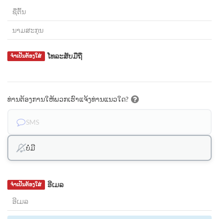
ໂທລະສັບມືຖື
ຈຳເປັນຕ້ອງໃສ່
ທ່ານຕ້ອງການໃຫ້ພວກເຮົາແຈ້ງທ່ານແນວໃດ?
SMS
ບໍ່ມີ
ອີເມລ
ຈຳເປັນຕ້ອງໃສ່