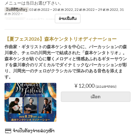
メニューは当日お選び下さい。
ວັນທີທີ່ຖືກຕ້ອງ
03 ສ.ຫ 2022 ~ 20 ສ.ຫ 2022, 22 ສ.ຫ 2022 ~ 29 ສ.ຫ 2022, 31
ສ.ຫ 2022 ~
ອ່ານເພີ່ມຕື່ມ
ຄາບອາຫານ
ອາຫານທ່ຽງ, ອາຫານຄ່ຳ
【夏フェス2026】森本ケンタトリオディナーショー
作曲家・ギタリストの森本ケンタを中心に、パーカッションの森
川泰介、チェロの川岡光一で結成された「森本ケンタトリオ」。
森本ケンタが紡ぐ心に響くメロディと情感あふれるギターサウン
ドを森川泰介のリズミカルでダイナミックなパーカッションが彩
り、川岡光一のチェロがクラシカルで深みのある音色を添えま
す。
¥ 12,000
(ລວມອາກອນ)
ເລືອກ
ຈຳເປັນຕ້ອງຈ່າຍລ່ວງໜ້າ