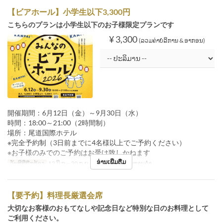
【ビアホール】小学生以下3,300円
こちらのプランは小学生以下のお子様限定プランです
¥ 3,300
(ລວມຄ່າບໍລິການ & ອາກອນ)
開催期間：6月12日（金）～9月30日（水）
時間：18:00～21:00（2時間制）
場所：尾道国際ホテル
※完全予約制（3日前までに4名様以上でご予約ください）
※お子様のみでのご予約はお受け致しかねます
ອ່ານເພີ່ມຕື່ມ
ວັນທີທີ່ຖືກຕ້ອງ
12 ມິ.ຖ ~ 30 ກ.ຍ
ຄາບອາຫານ
ອາຫານຄ່ຳ
【要予約】料理長厳選会席
大切なお客様のおもてなしや記念日など特別な日のお料理として
ご利用ください。