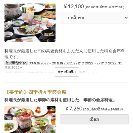
¥ 12,100
(ລວມຄ່າບໍລິການ & ອາກອນ)
料理長が厳選した旬の高級食材をふんだんに使用した特別会席料
理です。
ວັນທີທີ່ຖືກຕ້ອງ
03 ສ.ຫ 2022 ~ 20 ສ.ຫ 2022, 22 ສ.ຫ 2022 ~ 29 ສ.ຫ 2022, 31
ສ.ຫ 2022 ~
ອ່ານເພີ່ມຕື່ມ
ຄາບອາຫານ
ອາຫານທ່ຽງ, ອາຫານຄ່ຳ
ຈຳກັດການສັ່ງຊື້
1 ~ 10
【要予約】四季折々季節会席
料理長が厳選した季節の素材を使用した「季節の会席料理」
¥ 7,260
(ລວມຄ່າບໍລິການ & ອາກອນ)
ເລືອກ