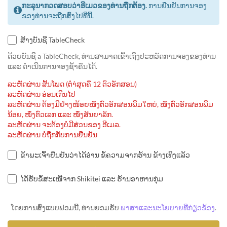
ກະລຸນາກວດສອບວ່າອີເມວຂອງທ່ານຖືກຕ້ອງ.
ການຢືນຢັນການຈອງ
ຂອງທ່ານຈະຖືກສົ່ງໄປທີ່ນີ້.
ສ້າງບັນຊີ TableCheck
ດ້ວຍບັນຊີ a TableCheck, ທ່ານສາມາດເຂົ້າເຖິງປະຫວັດການຈອງຂອງທ່ານ
ແລະ ດຳເນີນການຈອງຊ້ຳຄືນໄດ້.
ລະຫັດຜ່ານ ສັ້ນໂພດ (ຕຳ່ສຸດຄື 12 ຕົວອັກສອນ)
ລະຫັດຜ່ານ ອ່ອນເກີນໄປ
ລະຫັດຜ່ານ ຕ້ອງມີຢ່າງໜ້ອຍໜຶ່ງຕົວອັກສອນພິມໃຫຍ່, ໜຶ່ງຕົວອັກສອນພິມ
ນ້ອຍ, ໜຶ່ງຕົວເລກ ແລະ ໜຶ່ງສັນຍາລັກ.
ລະຫັດຜ່ານ ຈະຕ້ອງບໍ່ມີສ່ວນຂອງ ອີເມລ.
ລະຫັດຜ່ານ ບໍ່ຖືກກັບການຢືນຢັນ
ຂ້າພະເຈົ້າຢືນຢັນວ່າໄດ້ອ່ານ ຂໍ້ຄວາມຈາກຮ້ານ ຂ້າງເທິງແລ້ວ
ໄດ້ຮັບຂໍ້ສະເໜີຈາກ Shikitei ແລະ ຮ້ານອາຫານກຸ່ມ
ໂດຍການສົ່ງແບບຟອມນີ້, ທ່ານຍອມຮັບ
ພາສາແລະນະໂຍບາຍທີ່ກ່ຽວຂ້ອງ
.