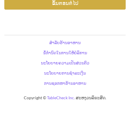
ສຳລັບຮ້ານອາຫານ
ຂໍ້ກຳນົດໃນການໃຫ້ບໍລິການ
ນະໂຍບາຍຄວາມເປັນສ່ວນຕົວ
ນະໂຍບາຍການຊຳລະເງິນ
ການຊອກຫາຮ້ານອາຫານ
Copyright ©
TableCheck Inc.
ສະຫງວນລິຂະສິດ.