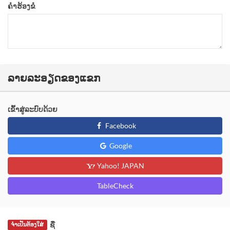
ຄຳຮ້ອງຂໍ
ລາຍລະອຽດຂອງແຂກ
ເຂົ້າສູ່ລະບົບດ້ວຍ
Facebook
Google
Yahoo! JAPAN
TableCheck
ຊື່
ຈຳເປັນຕ້ອງໃສ່