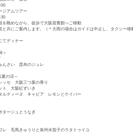
:00
ージアムツアー
:30
観を眺めながら、徒歩で大阪迎賓館へご移動
説と共にご案内します。（＊大雨の場合はガイドは中止し、タクシー移
にてディナー
例＞
ズ
ゅんさい 昆布のジュレ
阪夏の涼～
レッセ 大阪三つ葉の香り
ット 大阪紅ずいき
タルティーヌ キャビア レモンとケイパー
ポタージュとうなぎ
ワレ 毛馬きゅうりと泉州水茄子のラタトゥイユ