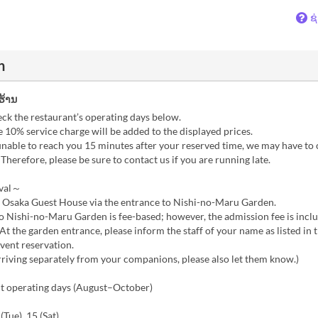
ຊ
n
ຮ້ານ
ck the restaurant’s operating days below.
 10% service charge will be added to the displayed prices.
unable to reach you 15 minutes after your reserved time, we may have to
 Therefore, please be sure to contact us if you are running late.
val～
r Osaka Guest House via the entrance to Nishi-no-Maru Garden.
 Nishi-no-Maru Garden is fee-based; however, the admission fee is inclu
 At the garden entrance, please inform the staff of your name as listed in 
vent reservation.
arriving separately from your companions, please also let them know.)
t operating days (August–October)
Tue), 15 (Sat)