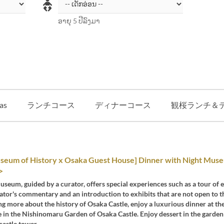
ອາຍຸ 5 ປີລົງມາ
as
ランチコース
ディナーコース
観桜ランチ＆
seum of History x Osaka Guest House] Dinner with Night Mus
>
seum, guided by a curator, offers special experiences such as a tour of 
ator's commentary and an introduction to exhibits that are not open to t
ng more about the history of Osaka Castle, enjoy a luxurious dinner at t
 in the Nishinomaru Garden of Osaka Castle. Enjoy dessert in the garden
castle tower.