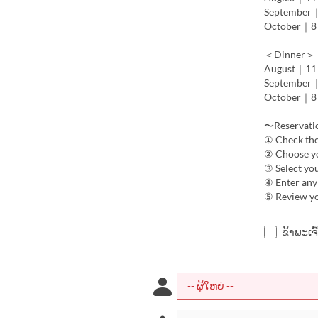
September｜4 
October｜8 (T
＜Dinner＞
August｜11 (Tu
September｜4 
October｜8 (
〜Reservati
① Check the 
② Choose yo
③ Select yo
④ Enter any 
⑤ Review you
ຂ້າພະເຈົ