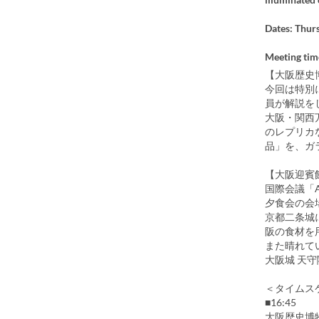
Dates: Thurs
Meeting tim
【大阪歴史
今回は特別
員が解説を
大阪・関西
のレプリカ
品」を、ガ
【大阪迎賓
国際会議「A
夕食会の会
京都二条城
阪の食材を
また晴れて
大阪城 天
＜タイムス
■16:45
大阪歴史博