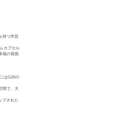
を持つ学芸
イムカプセル
坂城の発掘
にはG20の
空間で、大
ップされた