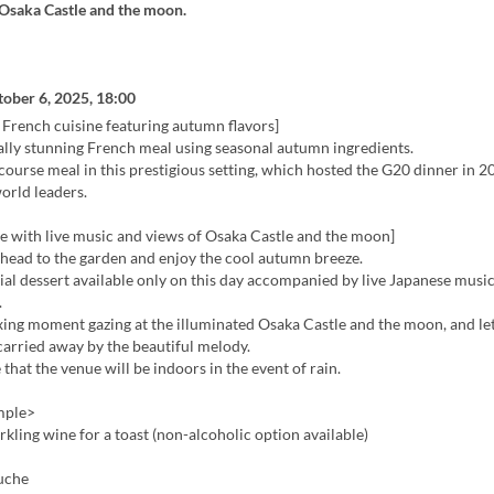
 Osaka Castle and the moon.
ober 6, 2025, 18:00
 French cuisine featuring autumn flavors]
ally stunning French meal using seasonal autumn ingredients.
-course meal in this prestigious setting, which hosted the G20 dinner in 
rld leaders.
e with live music and views of Osaka Castle and the moon]
 head to the garden and enjoy the cool autumn breeze.
ial dessert available only on this day accompanied by live Japanese music
.
xing moment gazing at the illuminated Osaka Castle and the moon, and le
carried away by the beautiful melody.
 that the venue will be indoors in the event of rain.
mple>
rkling wine for a toast (non-alcoholic option available)
uche