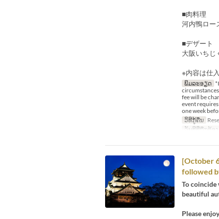
■肉料理
河内鴨ロー
■デザート
大阪いちじ
※内容は仕
ພິມລະອຽດ
*I
circumstances *
fee will be ch
event requires
one week before
ວິທີກູ້ຄືນ
Reser
ວັນທີທີ່ຖືກຕ້ອງ
[October 6
followed b
To coincide 
beautiful au
Please enjoy