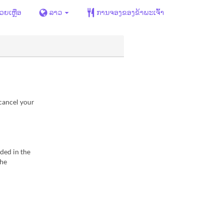
່ວຍເຫຼືອ
ລາວ
ການຈອງຂອງຂ້າພະເຈົ້າ
 cancel your
ded in the
the