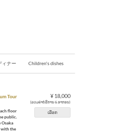
ディナー
Children's dishes
option
ランチ・ディ
¥ 18,000
eum Tour
(ລວມຄ່າບໍລິການ & ອາກອນ)
each floor
ເລືອກ
he public.
he Osaka
 with the