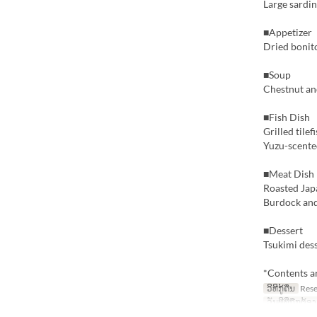
Large sardi
■Appetizer
Dried bonito
■Soup
Chestnut and
■Fish Dish
Grilled tile
Yuzu-scented
■Meat Dish
Roasted Japa
Burdock an
■Dessert
Tsukimi des
*Contents ar
ວິທີກູ້ຄືນ
Reser
ວັນທີທີ່ຖືກຕ້ອງ