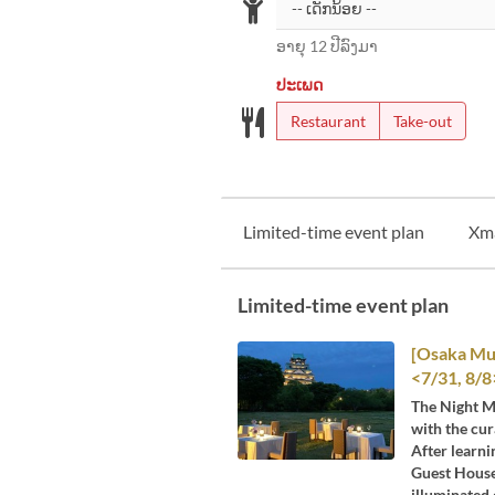
ອາຍຸ 12 ປີລົງມາ
ປະເພດ
Restaurant
Take-out
Limited-time event plan
Xm
Limited-time event plan
[Osaka Mu
<7/31, 8/8
The Night Mu
with the cur
After learni
Guest House
illuminated 