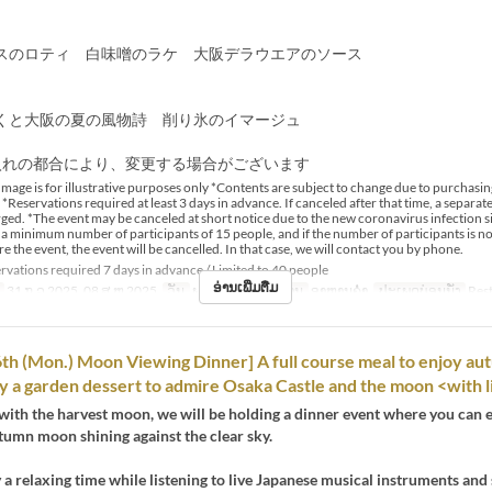
スのロティ 白味噌のラケ 大阪デラウエアのソース
くと大阪の夏の風物詩 削り氷のイマージュ
入れの都合により、変更する場合がございます
mage is for illustrative purposes only *Contents are subject to change due to purchasin
Reservations required at least 3 days in advance. If canceled after that time, a separat
arged. *The event may be canceled at short notice due to the new coronavirus infection si
 a minimum number of participants of 15 people, and if the number of participants is n
 the event, the event will be cancelled. In that case, we will contact you by phone.
vations required 7 days in advance / Limited to 40 people
ອ່ານເພີ່ມຕື່ມ
31 ກ.ລ 2025, 08 ສ.ຫ 2025
ວັນ
ພຫ, ສູ
ຄາບອາຫານ
ອາຫານຄ່ຳ
ປະເພດບ່ອນນັ່ງ
Res
th (Mon.) Moon Viewing Dinner] A full course meal to enjoy au
y a garden dessert to admire Osaka Castle and the moon <with 
with the harvest moon, we will be holding a dinner event where you can 
tumn moon shining against the clear sky.
 a relaxing time while listening to live Japanese musical instruments and