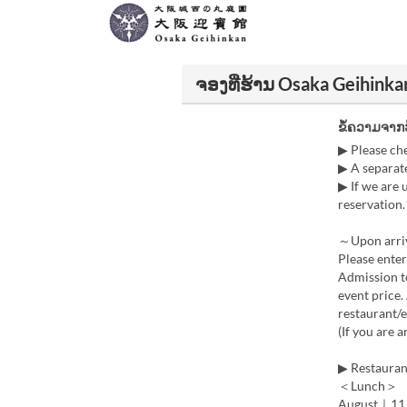
ຈອງທີ່ຮ້ານ Osaka Geihinka
ຂໍ້ຄວາມຈາກ
▶ Please che
▶ A separate
▶ If we are 
reservation.
～Upon arri
Please ente
Admission to
event price.
restaurant/e
(If you are 
▶ Restauran
＜Lunch＞
August｜11 (