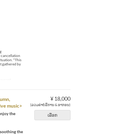
g
e cancellation
tuation. *This
ot gathered by
taurant
¥ 18,000
tumn,
(ລວມຄ່າບໍລິການ & ອາກອນ)
live music>
enjoy the
ເລືອກ
 soothing the