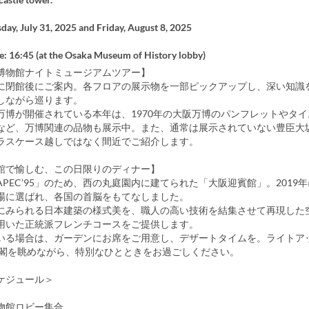
day, July 31, 2025 and Friday, August 8, 2025
e: 16:45 (at the Osaka Museum of History lobby)
博物館ナイトミュージアムツアー】
に閉館後にご案内。各フロアの展示物を一部ピックアップし、深い知識
しながら巡ります。
万博が開催されている本年は、1970年の大阪万博のパンフレットやタ
など、万博関連の品物も展示中。また、通常は展示されていない豊臣大
ラスケース越しではなく間近でご紹介します。
館で愉しむ、この日限りのディナー】
PEC’95」のため、西の丸庭園内に建てられた「大阪迎賓館」。2019年
場に選ばれ、各国の首脳をもてなしました。
にみられる日本建築の様式美を、職人の高い技術を結集させて再現した
用いた正統派フレンチコースをご提供します。
いる場合は、ガーデンにお席をご用意し、デザートタイムを。ライトア
守閣を眺めながら、特別なひとときをお過ごしください。
ケジュール＞
物館ロビー集合