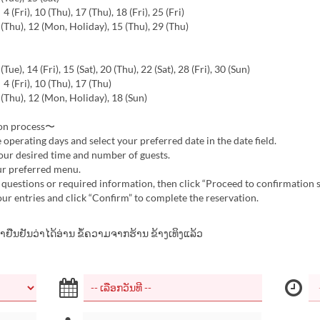
(Fri), 10 (Thu), 17 (Thu), 18 (Fri), 25 (Fri)
hu), 12 (Mon, Holiday), 15 (Thu), 29 (Thu)
e), 14 (Fri), 15 (Sat), 20 (Thu), 22 (Sat), 28 (Fri), 30 (Sun)
(Fri), 10 (Thu), 17 (Thu)
Thu), 12 (Mon, Holiday), 18 (Sun)
on process〜
operating days and select your preferred date in the date field.
ur desired time and number of guests.
ur preferred menu.
questions or required information, then click “Proceed to confirmation s
r entries and click “Confirm” to complete the reservation.
້າຢືນຢັນວ່າໄດ້ອ່ານ ຂໍ້ຄວາມຈາກຮ້ານ ຂ້າງເທິງແລ້ວ