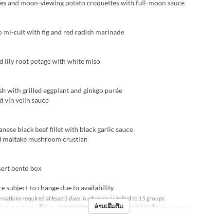
nes and moon-viewing potato croquettes with full-moon sauce
 mi-cuit with fig and red radish marinade
 lily root potage with white miso
fish with grilled eggplant and ginkgo purée
 vin velin sauce
nese black beef fillet with black garlic sauce
d maitake mushroom crustian
sert bento box
e subject to change due to availability
vations required at least 3 days in advance / Limited to 15 groups
ອ່ານເພີ່ມຕື່ມ
06 ຕ.ລ 2025
ວັນ
ຈ
ຄາບອາຫານ
ອາຫານຄ່ຳ
ປະເພດບ່ອນນັ່ງ
Restaurant