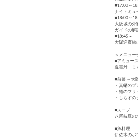
■17:00～18
ナイトミュ
■18:00～18
大阪城の外
ガイドの解
■18:45～
大阪迎賓館
＜メニュー
■アミュー
夏雲丹 じ
■前菜 ～大
・真蛸のプ
・鱧のフリ
・しらすの
■スープ
八尾枝豆の
■魚料理
伊佐木のポ