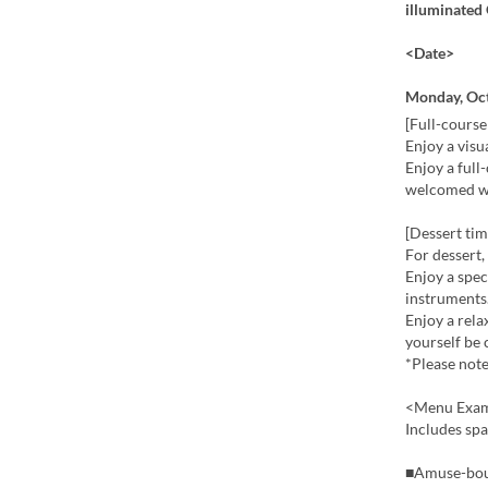
illuminated
<Date>
Monday, Oct
[Full-course
Enjoy a visu
Enjoy a full
welcomed wo
[Dessert tim
For dessert,
Enjoy a spec
instruments
Enjoy a rela
yourself be 
*Please note
<Menu Exa
Includes spa
■Amuse-bo