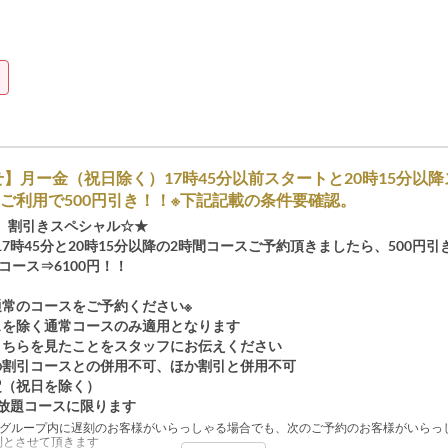
】月ー金（祝日除く）17時45分以前スタートと20時15分以
ご利用で500円引き！！※下記記載の条件要確認。
 割引きスペシャル☆★
7時45分と20時15分以降の2時間コースご予約頂きましたら、500円引
円コース⇒6100円！！
通常のコースをご予約ください※
スを除く通常コースのみ適用となります
こちらを見たことをスタッフにお伝えください
の割引コースとの併用不可、ほか割引と併用不可
定（祝日を除く）
み放題コースに限ります
※グループ内に遅刻のお客様がいらっしゃる場合でも、次のご予約のお客様がいらっ
制とさせて頂きます