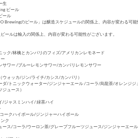
ー生
wing ビール
ビール
IO Brewingのビール」は醸造スケジュールの関係上、内容が変わる可
入ビールは輸入の関係上、内容が変わる可能性がございます。
ニック/林檎とカンパリのフィズ/アメリカンレモネード
ワー
ンサワー /ブルーレモンサワー/カンパリレモンサワー
ウォッカ/ジン/ライチ/カシス/カンパリ）
ダ/トニックウォーター/ジンジャーエール /コーラ/烏龍茶/オレンジジ
ツジュース）
イ
/ジャスミンハイ/ 緑茶ハイ
ル
/コークハイボール/ジンジャーハイボール
リンク
ュース/コーラ/ウーロン茶/グレープフルーツジュース/ジンジャーエール