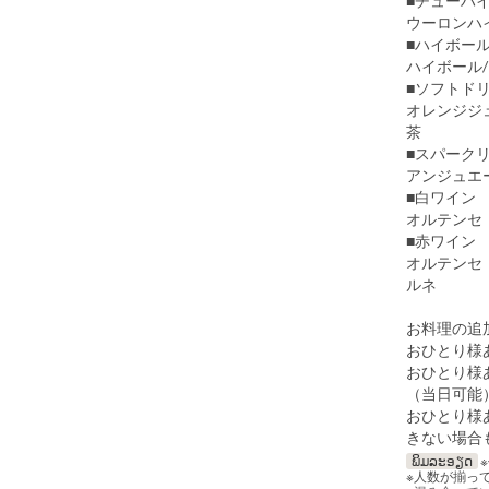
■チューハ
ウーロンハイ
■ハイボー
ハイボール
■ソフトド
オレンジジ
茶
■スパーク
アンジュエ
■白ワイン
オルテンセ
■赤ワイン
オルテンセ
ルネ
お料理の追
おひとり様
おひとり様
（当日可能
おひとり様
きない場合
ພິມລະອຽດ
※人数が揃っ