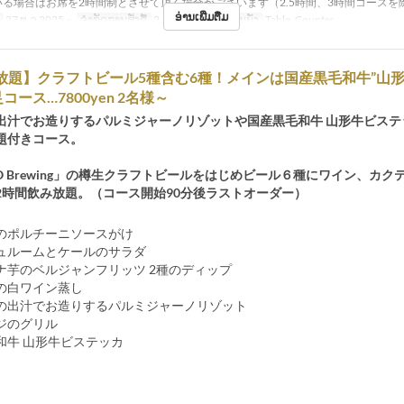
いる場合はお席を2時間制とさせて頂く場合がございます（2.5時間、3時間コースを
ອ່ານເພີ່ມຕື່ມ
27 ທ.ວ 2025 ~
ຈຳກັດການສັ່ງຊື້
2 ~ 30
ປະເພດບ່ອນນັ່ງ
Table, Counter
放題】クラフトビール5種含む6種！メインは国産黒毛和牛”山形
ース…7800yen 2名様～
出汁でお造りするパルミジャーノリゾットや国産黒毛和牛 山形牛ビステ
題付きコース。
O Brewing」の樽生クラフトビールをはじめビール６種にワイン、カク
2時間飲み放題。（コース開始90分後ラストオーダー）
のポルチーニソースがけ
ュルームとケールのサラダ
ナ芋のベルジャンフリッツ 2種のディップ
の白ワイン蒸し
の出汁でお造りするパルミジャーノリゾット
ジのグリル
和牛 山形牛ビステッカ