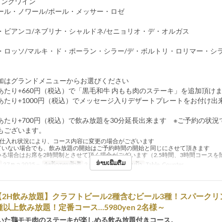
リングワイン
ール・ノワール/ポール・メッサー・ロゼ
・ビアンコ/ネブリナ・シャルドネ/セニョリオ・デ・オルガス
・ロッソ/マルキ・ド・ポーラン・シラー/デ・ボルトリ・ロリマー・シ
加はグランドメニューからお選びください
あたり+660円（税込）で「黒毛和牛 内もも肉のステーキ」を追加頂
あたり+1000円（税込）でメッセージ入りデザートプレートをお付け出
）
あたり+700円（税込）で飲み放題を30分延長出来ます ※ご予約の状況
もございます。
※仕入れ状況により、コース内容に変更の場合がございます
ていない場合でも、飲み放題の開始はご予約時間の開始と同じにさせて頂きます
いる場合はお席を2時間制とさせて頂く場合がございます（2.5時間、3時間コースを
ອ່ານເພີ່ມຕື່ມ
27 ທ.ວ 2025 ~
ຈຳກັດການສັ່ງຊື້
2 ~ 30
ປະເພດບ່ອນນັ່ງ
Table, Counter
【2H飲み放題】クラフトビール2種含むビール3種！スパークリ
種以上飲み放題！定番コース…5980yen 2名様～
いた鶏モモ肉のステーキが楽しめる飲み放題付きコース。