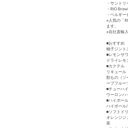
・サントリ
・RIO Bre
・ベルギー
※人気の「R
ます。
※自社直輸
■おすすめ
柚子ジント
■レモンサ
ドライレモ
■カクテル
リキュール（
割もの（ソー
ープフルー
■チューハ
ウーロンハイ
■ハイボー
ハイボール
■ソフトド
オレンジジ
茶