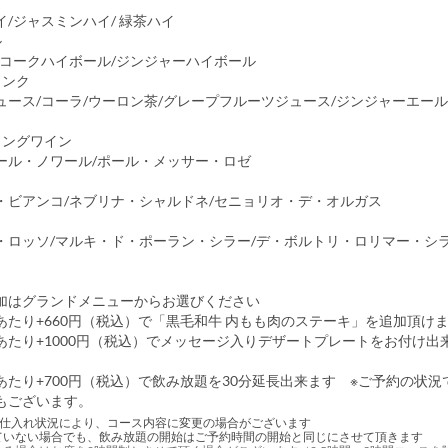
イ
/ジャスミンハイ/ 緑茶ハイ
ル
/コークハイボール/ジンジャーハイボール
リンク
ュース/コーラ/ウーロン茶/グレープフルーツジュース/ジンジャーエール
リングワイン
ール・ノワール/ポール・メッサー・ロゼ
・ビアンコ/ネブリナ・シャルドネ/セニョリオ・デ・オルガス
・ロッソ/マルキ・ド・ポーラン・シラー/デ・ボルトリ・ロリマー・シ
加はグランドメニューからお選びください
あたり+660円（税込）で「黒毛和牛 内もも肉のステーキ」を追加頂
あたり+1000円（税込）でメッセージ入りデザートプレートをお付け出
）
あたり+700円（税込）で飲み放題を30分延長出来ます ※ご予約の状況
もございます。
※仕入れ状況により、コース内容に変更の場合がございます
ていない場合でも、飲み放題の開始はご予約時間の開始と同じにさせて頂きます