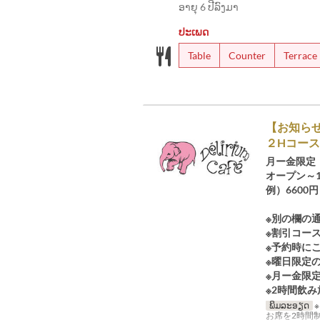
ອາຍຸ 6 ປີລົງມາ
ປະເພດ
Table
Counter
Terrace
【お知らせ
２Hコース
月ー金限定
オープン～1
例）6600
※別の欄の
※割引コー
※予約時に
※曜日限定
※月ー金限
※2時間飲
ພິມລະອຽດ
お席を2時間