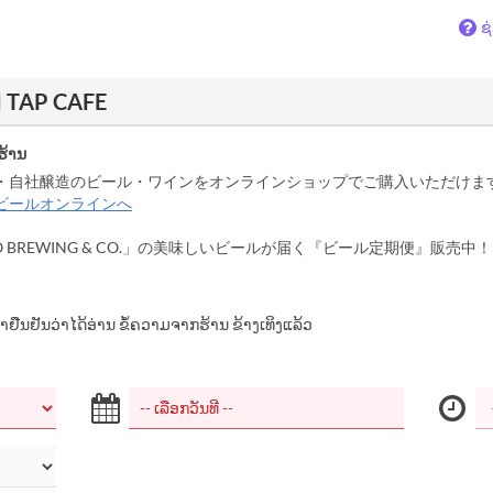
ຊ
M TAP CAFE
ຮ້ານ
・自社醸造のビール・ワインをオンラインショップでご購入いただけま
ビールオンラインへ
O BREWING & CO.」の美味しいビールが届く『ビール定期便』販売中！
້າຢືນຢັນວ່າໄດ້ອ່ານ ຂໍ້ຄວາມຈາກຮ້ານ ຂ້າງເທິງແລ້ວ