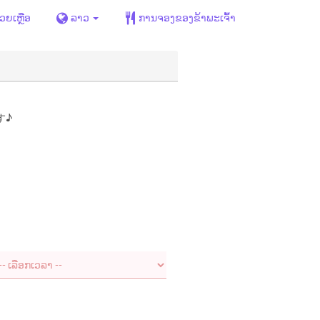
່ວຍເຫຼືອ
ລາວ
ການຈອງຂອງຂ້າພະເຈົ້າ
す♪