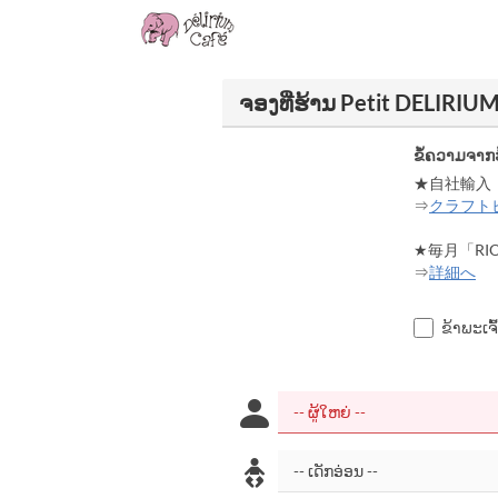
ຈອງທີ່ຮ້ານ Petit DELIRIU
ຂໍ້ຄວາມຈາກ
★自社輸入
⇒
クラフト
★毎月「RI
⇒
詳細へ
ຂ້າພະເຈົ