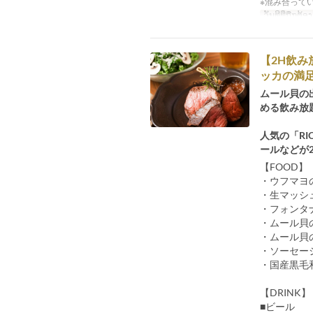
※混み合って
ວັນທີທີ່ຖືກຕ້ອງ
【2H飲み
ッカの満足コ
ムール貝の
める飲み放
人気の「RI
ールなどが
【FOOD】
・ウフマヨ
・生マッシ
・フォンタ
・ムール貝
・ムール貝
・ソーセー
・国産黒毛
【DRINK】
■ビール