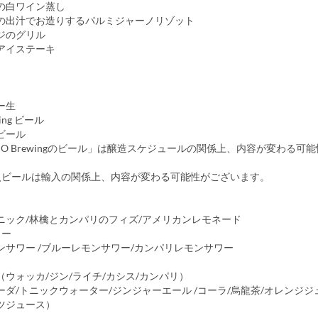
の白ワイン蒸し
の出汁でお造りするパルミジャーノリゾット
ジのグリル
アイステーキ
ー生
wing ビール
ビール
IO Brewingのビール」は醸造スケジュールの関係上、内容が変わる可
入ビールは輸入の関係上、内容が変わる可能性がございます。
ニック/林檎とカンパリのフィズ/アメリカンレモネード
ワー
ンサワー /ブルーレモンサワー/カンパリレモンサワー
ウォッカ/ジン/ライチ/カシス/カンパリ）
ダ/トニックウォーター/ジンジャーエール /コーラ/烏龍茶/オレンジジ
ツジュース）