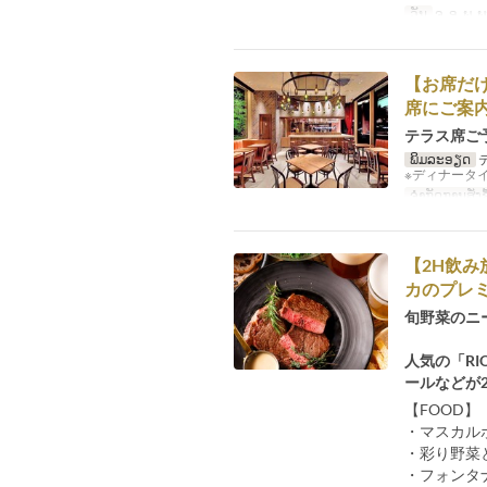
ວັນ
ຈ, ອ, ພ, ພ
【お席だ
席にご案
テラス席ご
ພິມລະອຽດ
※ディナータ
ຈຳກັດການສັ່ງຊື
【2H飲
カのプレミ
旬野菜のニ
人気の「RI
ールなどが
【FOOD】
・マスカル
・彩り野菜
・フォンタ