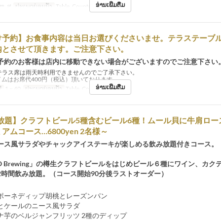
ອ່ານເພີ່ມຕື່ມ
ຫ, ສູ
ປະເພດບ່ອນນັ່ງ
Table, Counter, Terrace
け予約】お食事内容は当日お選びくださいませ。テラステーブ
内とさせて頂きます。ご注意下さい。
予約のお客様は店内に移動できない場合がございますのでご注意下さい
テラス席は雨天時利用できませんのでご了承下さい。
イムはお席代400円（税込）頂いております。
ອ່ານເພີ່ມຕື່ມ
້
1 ~ 40
ປະເພດບ່ອນນັ່ງ
Table, Counter, Terrace
み放題】クラフトビール5種含むビール6種！ムール貝に牛肩ロー
アムコース…6800yen 2名様～
ース風サラダやチャックアイステーキが楽しめる飲み放題付きコース。
O Brewing」の樽生クラフトビールをはじめビール６種にワイン、カク
2時間飲み放題。（コース開始90分後ラストオーダー）
ポーネディップ胡桃とレーズンパン
とケールのニース風サラダ
ナ芋のベルジャンフリッツ 2種のディップ