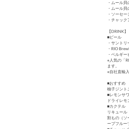
・ムール貝
・ムール貝
・ソーセー
・チャック
【DRINK】
■ビール
・サントリ
・RIO Bre
・ベルギー
※人気の「R
ます。
※自社直輸
■おすすめ
柚子ジント
■レモンサ
ドライレモ
■カクテル
リキュール（
割もの（ソー
ープフルー