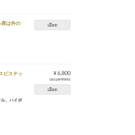
ル席は外の
ເລືອກ
。
¥ 6,800
スビステッ
(ລວມອາກອນ)
ເລືອກ
テル、ハイボ