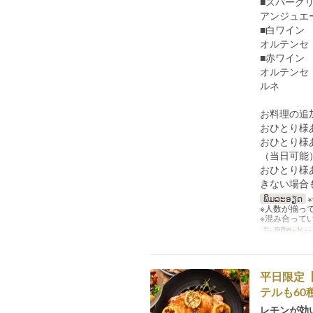
■スパーク
アンジュエ
■白ワイン
オルテンセ
■赤ワイン
オルテンセ
ルネ
お料理の追
おひとり様
おひとり様
（当日可能
おひとり様
きない場合
ພິມລະອຽດ
※人数が揃っ
※混み合って
ວັນທີທີ່ຖືກຕ້ອງ
平日限定
テルも60
レモンが効