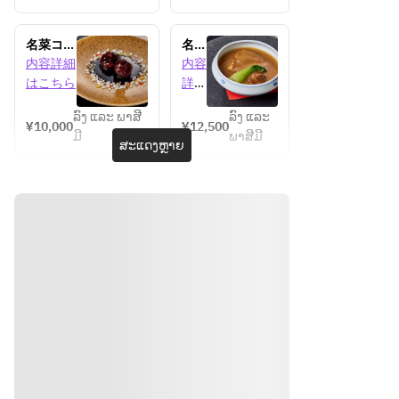
名菜コー
名菜
ス【ラン
コー
内容詳細
内容
チ】
ス
はこちら
詳細
【デ
はこ
ィナ
ລົງ ແລະ ພາສີ
ລົງ ແລະ
ちら
¥10,000
¥12,500
ー】
ມີ
ພາສີມີ
ສະແດງຫຼາຍ