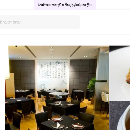
ສິນຄ້າສະໜອງຖືກ ປັບປຸງລຸ້ນ
ຊ່ວຍເຫຼືອ