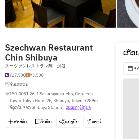
Szechwan Restaurant
ເກື
Chin Shibuya
スーツァンレストラン陳 渋谷
9 
¥17,500
¥3,500
ຈີນເສສວນ
150-0031 26-1 Sakuragaoka-cho, Cerulean 
Tower Tokyu Hotel 2F, Shibuya, Tokyo
(
289m 
ຈີ່ລູກໄປຈາກ Shibuya Station
)
ສະ​ແດງ​ມິ​ຖຸນາ
ສະໝັກ
ບັນທຶກ
ແບ່ງປັນ
ທາງຕິດຕໍ່
03-3463