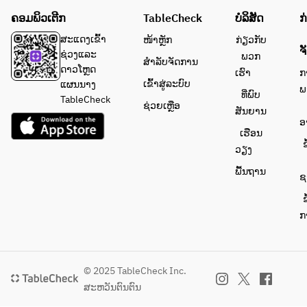
ຄອມພິວເຕີກ
TableCheck
ບໍລິສັດ
ກ
ສະແດງເຂົ້າ
ໜ້າຫຼັກ
ກ່ຽວກັບ
ຈ
ຊ່ວງແລະ
ພວກ
ສຳລັບຈັດການ
ດາວໂຫຼດ
ເຮົາ
ກ
ເຂົ້າສູ່ລະບົບ
ແຜນນາງ
ພ
ທີ່ພົບ
TableCheck
ຊ່ວຍເຫຼືອ
ສັນຍານ
ອ
ເຮືອນ
ຂ
ວຽງ
ພື້ນຖານ
ຊ
ຂ
ກ
© 2025 TableCheck Inc.
ສະຫວັນຕົນຕົນ