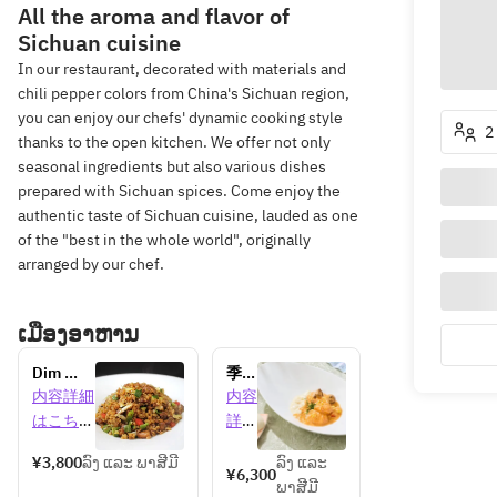
All the aroma and flavor of
Sichuan cuisine
In our restaurant, decorated with materials and
chili pepper colors from China's Sichuan region,
you can enjoy our chefs' dynamic cooking style
2
thanks to the open kitchen. We offer not only
seasonal ingredients but also various dishes
prepared with Sichuan spices. Come enjoy the
authentic taste of Sichuan cuisine, lauded as one
of the "best in the whole world", originally
arranged by our chef.
ເມືອງອາຫານ
Dim 
季節
sum 
のラ
内容詳細
内容
lunch 
ンチ
はこちら
詳細
[90 
コー
はこ
minutes]
ス 
¥3,800
ລົງ ແລະ ພາສີມີ
ລົງ ແລະ
ちら
¥6,300
ພາສີມີ