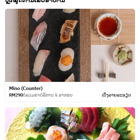
Mino (Counter)
RM290
ບໍ່ລວມຄ່າບໍລິການ & ອາກອນ
ເບິ່ງ​ລາຍ​ລະ​ອຽດ