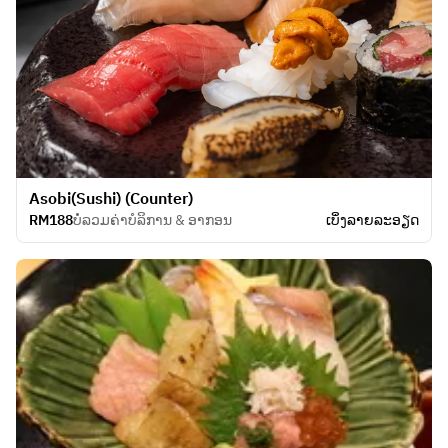
Asobi(Sushi) (Counter)
RM188
ບໍ່ລວມຄ່າບໍລິການ & ອາກອນ
ເບິ່ງ​ລາຍ​ລະ​ອຽດ