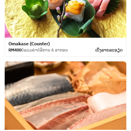
Omakase (Counter)
RM400
ບໍ່ລວມຄ່າບໍລິການ & ອາກອນ
ເບິ່ງ​ລາຍ​ລະ​ອຽດ