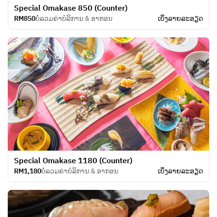
Special Omakase 850 (Counter)
RM850
ບໍ່ລວມຄ່າບໍລິການ & ອາກອນ
ເບິ່ງ​ລາຍ​ລະ​ອຽດ
Special Omakase 1180 (Counter)
RM1,180
ບໍ່ລວມຄ່າບໍລິການ & ອາກອນ
ເບິ່ງ​ລາຍ​ລະ​ອຽດ