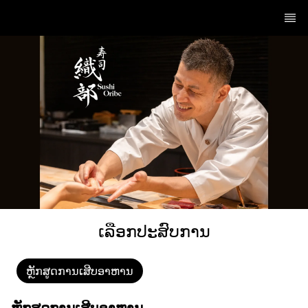
ເລືອກປະສົບການ
ຫຼັກສູດການເສີບອາຫານ
ຫຼັກສູດການເສີບອາຫານ