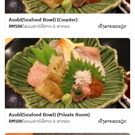
Asobi(Seafood Bowl) (Counter)
RM188
ບໍ່ລວມຄ່າບໍລິການ & ອາກອນ
ເບິ່ງ​ລາຍ​ລະ​ອຽດ
Asobi(Seafood Bowl) (Private Room)
RM188
ບໍ່ລວມຄ່າບໍລິການ & ອາກອນ
ເບິ່ງ​ລາຍ​ລະ​ອຽດ