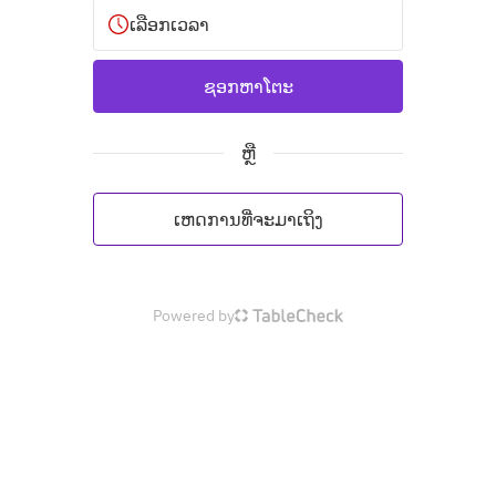
ເລືອກເວລາ
ຊອກຫາໂຕະ
ຫຼື
ເຫດການທີ່ຈະມາເຖິງ
Powered by