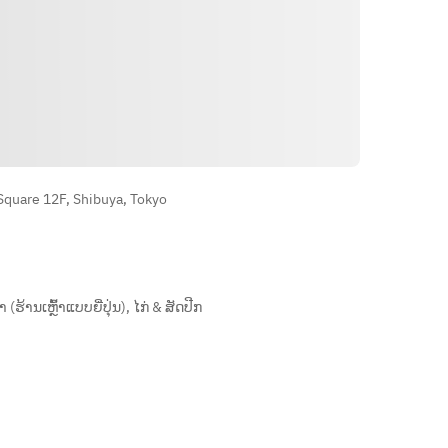
ທາງຕິດຕໍ່
quare 12F, Shibuya, Tokyo
(ຮ້ານເຫຼົ້າແບບຍີ່ປຸ່ນ)
,
ໄກ່ & ສັດປີກ