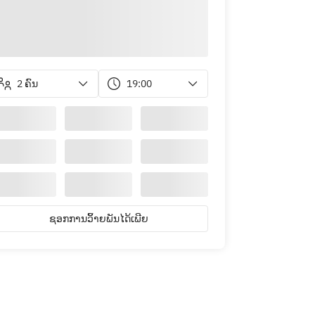
2 ຄົນ
19:00
ຊອກການວິ້າຍພັນໄດ້ເພີຍ