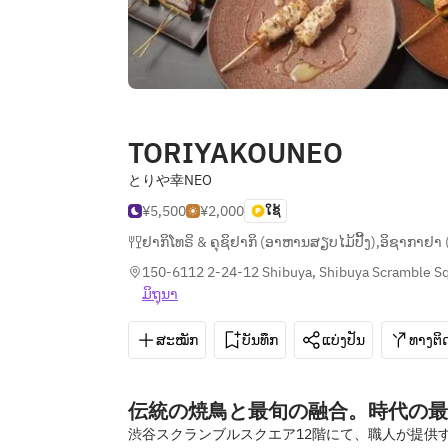
TORIYAKOUNEO
とりや幸NEO
¥5,500
¥2,000
ໃຊ້
ຢາກິໂທຣິ & ຄຸຊິຢາກິ (ອາຫານສຽບໄມ້ປີ້ງ)
,
ອິຊາກາຢາ (ຮ
150-6112 2-24-12 Shibuya, Shibuya Scramble Sq
ມິ​ຖຸນາ
ສະໝັກ
ບັນທຶກ
ແບ່ງປັນ
ທາງຕິດ
伝統の焼鳥と最旬の融合。時代の最
渋谷スクランブルスクエア12階にて、職人が提供