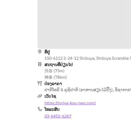
ທີ່ຢູ່
150-6112 2-24-12 Shibuya, Shibuya Scramble S
ສະຖານທີ່ປ່ຽນໄປ
渋谷 (75m)
神泉 (786m)
ປ່ອງລາຄາ
ຢາກິໂທຣິ & ຄຸຊິຢາກິ (ອາຫານສຽບໄມ້ປີ້ງ)
,
ອິຊາກາຢາ 
ເວັບໄຊ
https://toriya-kou-neo.com/
ໂທລະສັບ
03-6452-6267