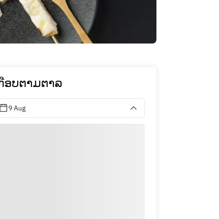
ກືອບຕາມຕາລ
9 Aug