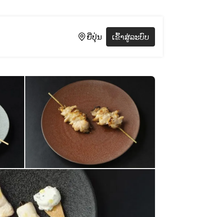
ຍີ່ປຸ່ນ
ເຂົ້າສູ່ລະບົບ