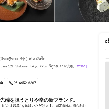
ເ
້ານເຫຼົ້າແບບຍີ່ປຸ່ນ)
,
ໄກ່ & ສັດປີກ
uare 12F, Shibuya, Tokyo
(
75m ຈີ່ລູກໄປຈາກ 渋谷
)
ສະ​ແດງ​
ຕໍ່
03-6452-6267
先端を担うとりや幸の新ブランド。
する“ネオ焼鳥”を体験いただけます。固定概念に捕らわれ