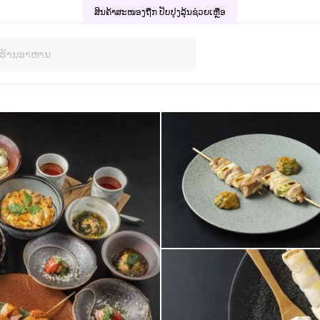
ສິນຄ້າສະໜອງຖືກ ປັບປຸງລຸ້ນ
ຊ່ວຍເຫຼືອ