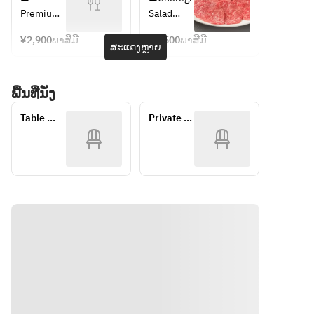
Meat with 
Meat with 
Only] 
Otegoro 
Premium 
Salad
Salt
2 Types 
Beef 
course
Tongue 
■Two 
■Speciall
of Sauce
Tongue & 
¥2,900
ພາສີມີ
¥3,500
ພາສີມີ
Salt
Appetizer
ສະແດງຫຼາຍ
Skirt 
y 
■Choregi 
■ Tongue 
s
Steak 
Selected 
Salad
Tip with 
■Wakam
Yakiniku 
Cuts
■Wakam
ພື້ນທີ່ນັ່ງ
Salt and 
e 
Set
■Sirloin 
e 
Miso
Seaweed 
with 
Seaweed 
Table 
Private 
■ Skirt 
Soup
Sauce 
Soup
seating
room
Steak 
■Rice
(with Egg 
■Rice
with Salt 
■Tongue 
Yolk)
and Sauce
Tip 
■Choregi 
■ 
(Salted)
Salad
Choregi 
■Skirt 
■Wakam
Salad
Steak 
e 
■ 
(Salted)
Seaweed 
Seaweed 
■Selecte
Soup
Soup
d Rare 
■Rice
■ Rice
Cuts 
(Salted)
■Selecte