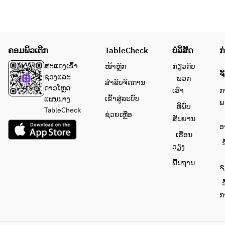
ຄອມພິວເຕີກ
TableCheck
ບໍລິສັດ
ກ
ສະແດງເຂົ້າ
ໜ້າຫຼັກ
ກ່ຽວກັບ
ຈ
ຊ່ວງແລະ
ພວກ
ສຳລັບຈັດການ
ດາວໂຫຼດ
ເຮົາ
ກ
ເຂົ້າສູ່ລະບົບ
ແຜນນາງ
ພ
ທີ່ພົບ
TableCheck
ຊ່ວຍເຫຼືອ
ສັນຍານ
ອ
ເຮືອນ
ຂ
ວຽງ
ພື້ນຖານ
ຊ
ຂ
ກ