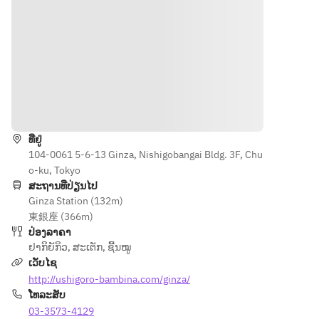
d Rare 
Cuts 
(Two 
Sauces)
■Melting 
Loin
■Two 
ທາງຕິດຕໍ່
Types of 
Hormone 
ທີ່ຢູ່
Miso
104-0061 5-6-13 Ginza, Nishigobangai Bldg. 3F, Chu
■Dessert
o-ku, Tokyo
[Salad, 
ສະຖານທີ່ປ່ຽນໄປ
soup, and 
Ginza Station (132m)
rice are 
東銀座 (366m)
all free to 
ປ່ອງລາຄາ
refill.]
ຢາກິຍັກິວ
,
ສະເຕັກ
,
ຊີ້ນໝູ
ເວັບໄຊ
http://ushigoro-bambina.com/ginza/
ໂທລະສັບ
03-3573-4129