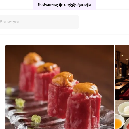
ສິນຄ້າສະໜອງຖືກ ປັບປຸງລຸ້ນ
ຊ່ວຍເຫຼືອ