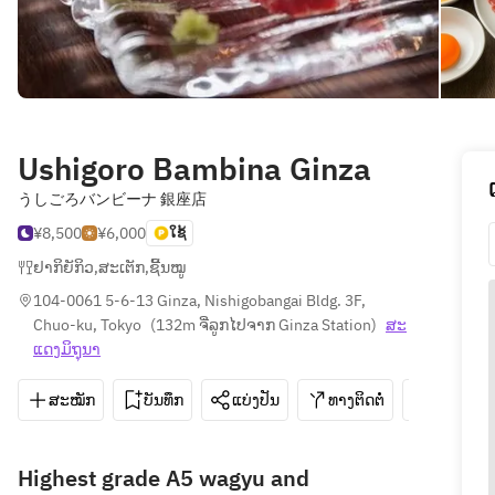
Ushigoro Bambina Ginza
うしごろバンビーナ 銀座店
¥8,500
¥6,000
ໃຊ້
ຢາກິຍັກິວ
,
ສະເຕັກ
,
ຊີ້ນໝູ
104-0061 5-6-13 Ginza, Nishigobangai Bldg. 3F, 
Chuo-ku, Tokyo
(
132m ຈີ່ລູກໄປຈາກ Ginza Station
)
ສະ​
ແດງ​ມິ​ຖຸນາ
ສະໝັກ
ບັນທຶກ
ແບ່ງປັນ
ທາງຕິດຕໍ່
03-3573
Highest grade A5 wagyu and