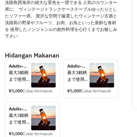
淡路島西海岸の雄大な景色を一望できる 人気のカウンター
席に、 ヴィンテージトランクケーステーブルゆったりとし
たソファー席。 贅沢な空間で厳選したヴィンテージ古酒と
淡路島の野菜やフルーツ、お肉、お魚といった新鮮な食材
を 使用したノンジャンルの創作料理を心行くまでお愉しみ
下さい
Hidangan Makanan
Adults-
Adults-
Only 
Only 
最大3銘柄
最大3銘柄
Workshop: 
Workshop: 
まで使用可
まで使用可
Aged Sake 
Aged Sake 
能
能
Blending 
Blending 
¥5,000
Cukai termasuk
¥5,000
Cukai termasuk
お客様だけ
お客様だけ
Experience
Experience
のオリジナ
のオリジナ
ルヴィンテ
ルヴィンテ
Adults-
ージSakeを
ージSakeを
Only 
最大3銘柄
ブレンド
ブレンド
Workshop: 
まで使用可
し、淡路島
し、淡路島
Aged Sake 
能
観光の思い
観光の思い
Blending 
¥5,000
Cukai termasuk
お客様だけ