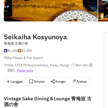
Seikaiha Kosyunoya
青海波 古酒の舎
¥5,500
¥3,000
Bar Makan & Pub Gastro
656-1723 70 Nojimaokawa, Awaji, Hyogo
(
7.8km dari 西
新町
)
Papar peta
Langgan
Simpan
Kongsi
Arahan
0799-
Vintage Sake Dining＆Lounge 青海波 古
酒の舎