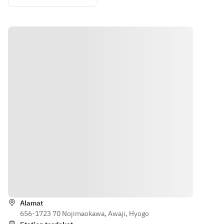
Experience
出としてお
出としてお
のオリジナ
持ち帰りい
持ち帰りい
ルヴィンテ
ただけます
ただけます
ージSakeを
ブレンド
し、淡路島
観光の思い
出としてお
持ち帰りい
ただけます
Arahan
Alamat
656-1723 70 Nojimaokawa, Awaji, Hyogo