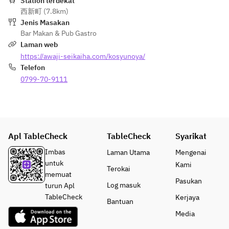
Station terdekat
西新町 (7.8km)
Jenis Masakan
Bar Makan & Pub Gastro
Laman web
https://awaji-seikaiha.com/kosyunoya/
Telefon
0799-70-9111
Apl TableCheck
TableCheck
Syarikat
Imbas
Laman Utama
Mengenai
untuk
Kami
Terokai
memuat
Pasukan
Log masuk
turun Apl
TableCheck
Kerjaya
Bantuan
Media