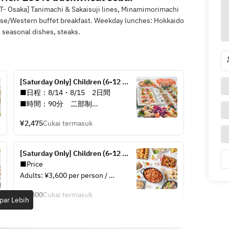
- Osaka] Tanimachi & Sakaisuji lines, Minamimorimachi
anese/Western buffet breakfast. Weekday lunches: Hokkaido
seasonal dishes, steaks.
[Saturday Only] Children (6-12 
years old) / Weekend Lunch Buffet 
■日程：8/14・8/15　2日間
≪90-minute limit≫
■時間：90分　二部制
（第一部 11:30～13:00／第二部 
¥2,475
Cukai termasuk
13:30～15:00）
6～12歳　2,475円／5歳以下　無料
[Saturday Only] Children (6-12 
years old) / Weekend Lunch Buffet 
■Price
≪90-minute limit≫
Adults: ¥3,600 per person / 
Children aged 6-12: ¥1,800 per 
¥1,800
Cukai termasuk
person / Children under 5: Free
par Lebih
■Usage Time