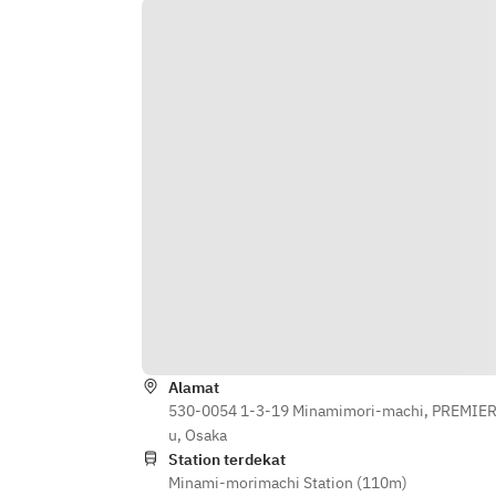
■日程：8/14・8/15　2日間
■時間：90分　二部制
（第一部 11:30～13:00／第二部 
13:30～15:00）
■メニュー例
【FOOD】
国産和牛のローストビーフ　カッテ
ィングサービス
真鯛のカルパッチョ爽やかな柑橘の
ソース／カクテルシュリンプ／鮪の
グリル 夏野菜のラタトゥイユ添え／
炙りイタヤ貝のマリネ／ハモのサル
ピコン
自家製鶏ハムの葱塩ソース／老舗京
Alamat
豆腐のお豆腐と烏賊のチョレギサラ
530-0054 1-3-19 Minamimori-machi, PREMIER 
ダ／ホテルメイドのポテトサラダ／
u, Osaka
彩り野菜と小エビのエスニックサラ
Station terdekat
Minami-morimachi Station (110m)
ダ／ローストポークのデリサラダ風