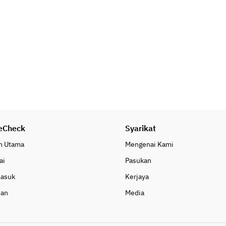
eCheck
Syarikat
n Utama
Mengenai Kami
ai
Pasukan
masuk
Kerjaya
uan
Media