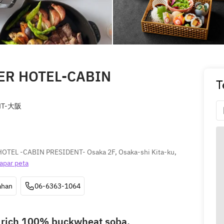
IER HOTEL-CABIN
T
NT-大阪
OTEL -CABIN PRESIDENT- Osaka 2F, Osaka-shi Kita-ku, 
apar peta
ahan
06-6363-1064
o rich 100% buckwheat soba.