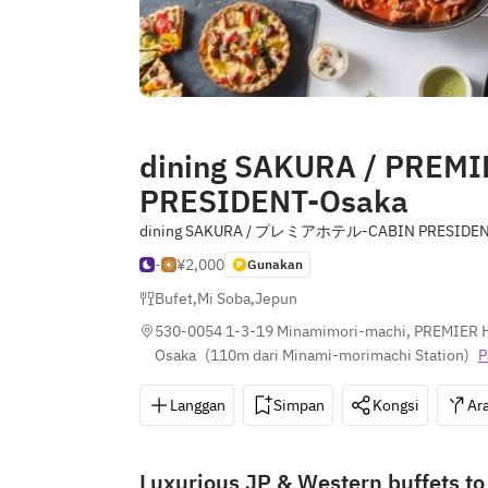
dining SAKURA / PREM
PRESIDENT-Osaka
dining SAKURA / プレミアホテル-CABIN PRESIDE
-
¥2,000
Gunakan
Bufet
,
Mi Soba
,
Jepun
530-0054 1-3-19 Minamimori-machi, PREMIER H
Osaka
(
110m dari Minami-morimachi Station
)
P
Langgan
Simpan
Kongsi
Ar
Luxurious JP & Western buffets t