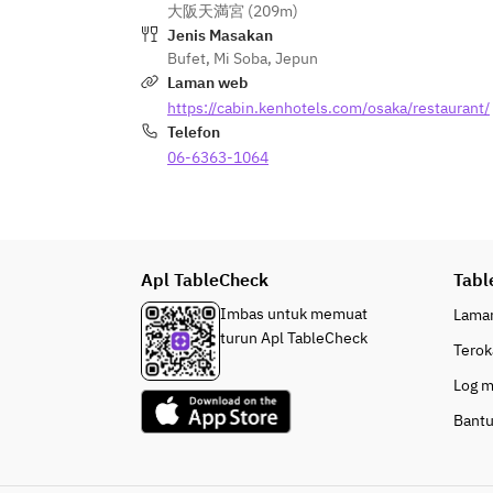
大阪天満宮 (209m)
／サーモンとズッキーニのマリネ／
Jenis Masakan
トウモロコシのブランマンジェ／‶
Bufet
,
Mi Soba
,
Jepun
パンとエスプレッソと″のプレミア
Laman web
ブレッド使用 厚焼き玉子サンドイッ
https://cabin.kenhotels.com/osaka/restaurant/
チ／和牛ブリオッシュバーガー、枝
Telefon
豆フムスのオープンサンド
鰻の混ぜご飯／赤魚の柚庵焼き／和
06-6363-1064
惣菜各種／イワシとポテトのベッカ
フィーコ風／ポークスペアリブの
BBQソース／本日のピザ／フレンチ
フライ、フライドチキン／夏野菜の
Apl TableCheck
ティアン／白身魚のソテー プロバン
Tabl
ス風／本日のキッシュ／ガスパチョ
Imbas untuk memuat
Lama
スープ／牛すじカレー／大阪名物肉
turun Apl TableCheck
Terok
吸い／豚の角煮／あたり雲丹の冷製
茶碗蒸し／おぼろ豆腐／海老と季節
Log 
の食材を使った天婦羅／豚汁／白ご
Bant
飯
ショートケーキ／フルーツタルト／
黒豆抹茶ロールケーキ／宇治抹茶の