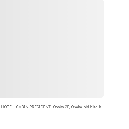
90-minute limit
Opening Hours: 11:30 AM - 3:00 PM 
(Last order 2:45 PM)
Arahan
HOTEL -CABIN PRESIDENT- Osaka 2F, Osaka-shi Kita-k