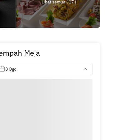
Lihat semua ( 17 )
empah Meja
8 Ogo