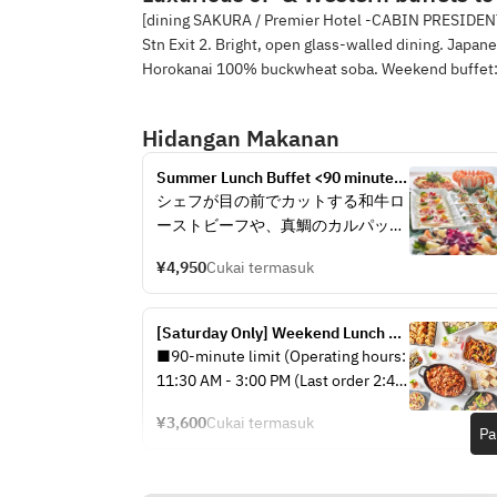
[dining SAKURA / Premier Hotel -CABIN PRESIDENT
Stn Exit 2. Bright, open glass-walled dining. Jap
Horokanai 100% buckwheat soba. Weekend buffet: 
Hidangan Makanan
Summer Lunch Buffet <90 minutes, 
two sessions>
シェフが目の前でカットする和牛ロ
ーストビーフや、真鯛のカルパッチ
ョ・鮪のグリル・カクテルシュリン
¥4,950
Cukai termasuk
プなど海の幸を盛り合わせた“フリ
ュイドメール”、海老天と夏の食材
の天麩羅など多彩なメニューをご用
[Saturday Only] Weekend Lunch 
意いたします。
Buffet (90-minute limit)
■90-minute limit (Operating hours: 
11:30 AM - 3:00 PM (Last order 2:45 
さらに、大人のお客様限定で、「オ
PM))
マール海老のグリル」をプレゼン
¥3,600
Cukai termasuk
Alcohol-free flow option 
Pa
ト！
(additional ¥1,500) can be added 
ご家族やご友人との楽しいひと時
from the optional menu.
に、是非ご利用くださいませ。