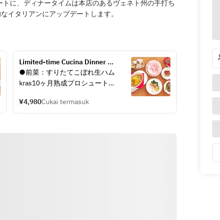
レートに、ディナータイムは本店のあるヴェネト州の手打ち
的なイタリアンにアップデートします。
Limited-time Cucina Dinner 
Course 
●前菜：すりたてこぼれ生ハム 
kras10ヶ月熟成プロシュート
(※お一人様500円でブラータチーズ
¥4,980
Cukai termasuk
と季節のフルーツをトッピングでき
ます。)
●パン：VIVIANIのライ麦パン　マ
スカルポーネホイップ添え
●サラダ：カーリーケールとマッシ
ュルームのサラダ　自家製オニオン
ドレッシング
●パスタ：自家製リングイネ　カラ
スミと発酵バター
(※お一人様1,000円追加でズワイガ
ニと発酵バターのパスタに変更可)