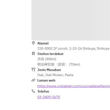
 ヴェネト風コウイカの墨煮込み
 カラスミと発酵バター（＋900円）
※カラスミと発酵バターはテーブル
でお作りするため、テーブル全員で
のご注文が必要となります。
・デザート（以下より選択）
Oval D ティラミス / バスクチーズケ
Alamat
ーキ / クラシックプリン / アフォガ
150-0002 1F cocoti. 1-23-16 Shibuya, Shibuya
ート / アサイーボウル
Station terdekat
渋谷 (406m)
明治神宮前〈原宿〉 (756m)
Jenis Masakan
Itali
,
Itali Moden
,
Pasta
Laman web
https://www.instagram.com/cucinadieselfarmj
Telefon
03-3409-5670