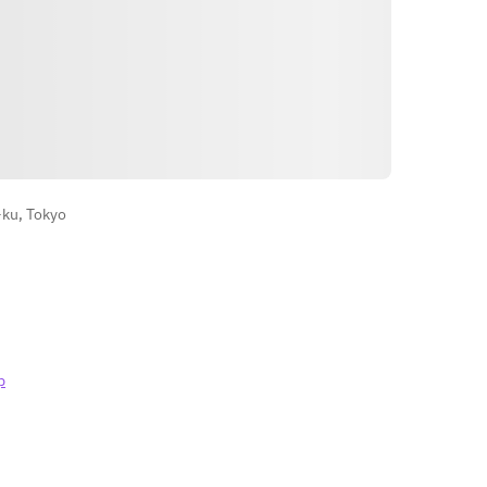
●メイン：ノルウェーサーモンのグ
リル　グリークヨーグルトのディッ
プ添え
(※お一人様2,000円でメインの北海
道産大沼黒牛のグリル、フォアグラ
とポルチーニ添えに変更可)
Arahan
●デザート：自家製ティラミス　コ
ーヒーor紅茶
-ku, Tokyo
p