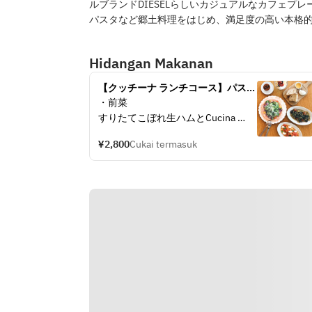
ルブランドDIESELらしいカジュアルなカフェプ
パスタなど郷土料理をはじめ、満足度の高い本格
Hidangan Makanan
【クッチーナ ランチコース】パスタ
とデザートが選べる全４皿
・前菜
すりたてこぼれ生ハムとCucina 
Diesel Farmのケールサラダ
¥2,800
Cukai termasuk
・パン
VIVIANIのライ麦パン　蜂蜜とマス
カルポーネホイップクリーム
※パンのおかわり自由：＋300円
・パスタ（自家製リングイネ／以下
より選択）
 北海道産のモッツァレラとトマトソ
ース