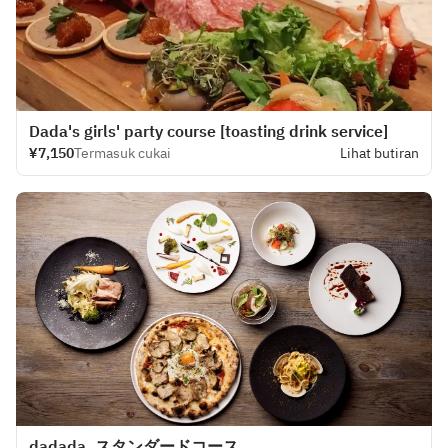
Dada's girls' party course [toasting drink service]
¥7,150
Termasuk cukai
Lihat butiran
dadada_スタンダードコース