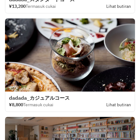
¥13,200
Termasuk cukai
Lihat butiran
dadada_カジュアルコース
¥8,800
Termasuk cukai
Lihat butiran