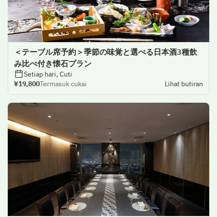
＜テーブル席予約＞季節の味覚と選べる日本酒3種飲
み比べ付き懐石プラン
Setiap hari, Cuti
¥19,800
Termasuk cukai
Lihat butiran