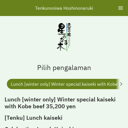
Tenkunoniwa Hoshinonaruki
Pilih pengalaman
Lunch [winter only] Winter special kaiseki with Kobe be
Lunch [winter only] Winter special kaiseki
with Kobe beef 35,200 yen
[Tenku] Lunch kaiseki