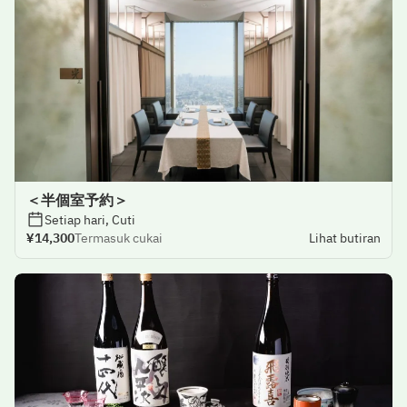
＜半個室予約＞
Setiap hari, Cuti
¥14,300
Termasuk cukai
Lihat butiran