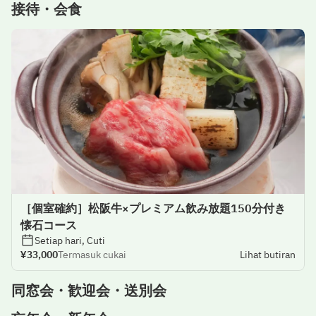
接待・会食
［個室確約］松阪牛×プレミアム飲み放題150分付き
懐石コース
Setiap hari, Cuti
¥33,000
Termasuk cukai
Lihat butiran
同窓会・歓迎会・送別会