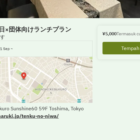
日×団体向けランチプラン
¥5,000
Termasuk c
す
Tempah 
1 Sep ~
ukuro Sunshine60 59F Toshima, Tokyo
naruki.jp/tenku-no-niwa/