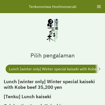
Tenkunoniwa Hoshinonaruki
Pilih pengalaman
Lunch [winter only] Winter special kaiseki with Kobe be
Lunch [winter only] Winter special kaiseki
with Kobe beef 35,200 yen
[Tenku] Lunch kaiseki