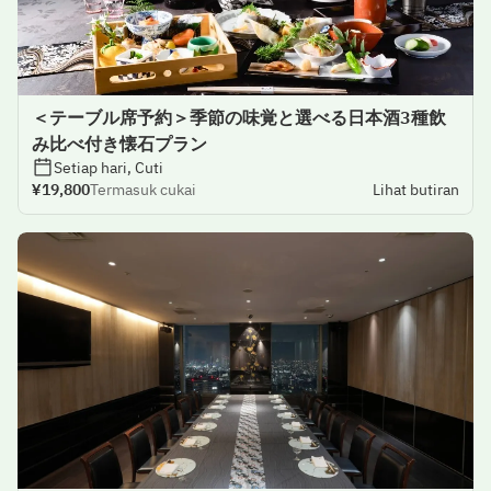
＜テーブル席予約＞季節の味覚と選べる日本酒3種飲
み比べ付き懐石プラン
Setiap hari, Cuti
¥19,800
Termasuk cukai
Lihat butiran