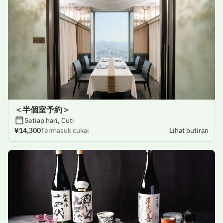
＜半個室予約＞
Setiap hari, Cuti
¥14,300
Termasuk cukai
Lihat butiran