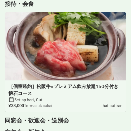
接待・会食
［個室確約］松阪牛×プレミアム飲み放題150分付き
懐石コース
Setiap hari, Cuti
¥33,000
Termasuk cukai
Lihat butiran
同窓会・歓迎会・送別会