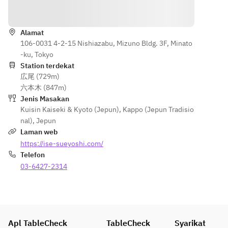
dipilih 
bulan, 
minyak 
Arahan
teliti oleh 
disediakan 
menggoren
cef, 
dengan 
g akan 
Alamat
berserta 
bahan-
disediakan 
106-0031 4-2-15 Nishiazabu, Mizuno Bldg. 3F, Minato
peneranga
bahan 
tanpa 
-ku, Tokyo
n dalam 
bermusim 
gandum. 
Station terdekat
bahasa 
yang 
Caj 
広尾 (729m)
Inggeris.
dipilih 
tambahan 
六本木 (847m)
teliti oleh 
JPY 2,000 
Jenis Masakan
cef, 
seorang 
Kuisin Kaiseki & Kyoto (Jepun)
,
Kappo (Jepun Tradisio
berserta 
dikenakan. 
nal)
,
Jepun
peneranga
Sila 
Laman web
n dalam 
maklumkan
https://ise-sueyoshi.com/
bahasa 
 sekurang-
Telefon
Inggeris.
kurangnya 
03-6427-2314
5 hari lebih 
awal untuk 
persediaan
.
Apl TableCheck
TableCheck
Syarikat