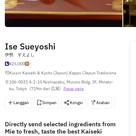
Ise Sueyoshi
伊勢 すえよし
¥25,000
-
Kuisin Kaiseki & Kyoto (Jepun)
,
Kappo (Jepun Tradisional)
,
Jepun
106-0031 4-2-15 Nishiazabu, Mizuno Bldg. 3F, Minato-
ku, Tokyo
(
729m dari 広尾
)
Papar peta
Langgan
Simpan
Kongsi
Arahan
03-64
Directly send selected ingredients from
Mie to fresh, taste the best Kaiseki