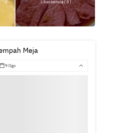
Lihat semua ( 8 )
empah Meja
9 Ogo