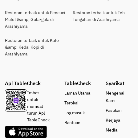
Restoran terbaik untuk Pencuci
Restoran terbaik untuk Teh
Mulut &amp; Gula-gula di
Tengahari di Arashiyama
Arashiyama
Restoran terbaik untuk Kafe
&amp; Kedai Kopi di
Arashiyama
Apl TableCheck
TableCheck
Syarikat
Imbas
Laman Utama
Mengenai
untuk
Kami
Terokai
memuat
Pasukan
Log masuk
turun Apl
TableCheck
Kerjaya
Bantuan
Media