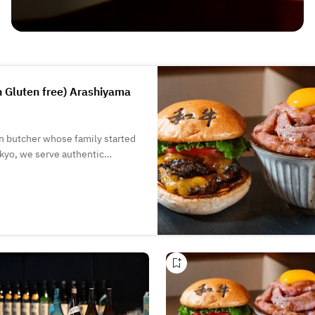
 Gluten free) Arashiyama
n butcher whose family started
okyo, we serve authentic
 been ranked No. 1 on social