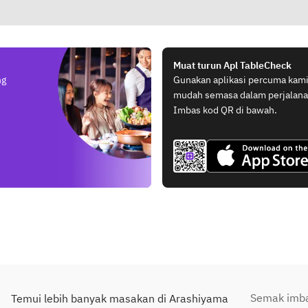
Muat turun Apl TableCheck
ng
Gunakan aplikasi percuma ka
mudah semasa dalam perjalan
Imbas kod QR di bawah.
Semak imbas
Temui lebih banyak masakan di Arashiyama