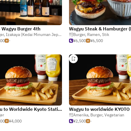
 Wagyu Burger 4th
er
,
Izakaya (Kedai Minuman Jepun)
Burger
,
Ramen
,
Stik
500
-
¥6,500
¥6,500
Wagyu to Worldwide Kyoto Station Store
Wagyu to worldwide KYOTO
er
Amerika
,
Burger
,
Vegetarian
000
¥4,000
¥2,500
-