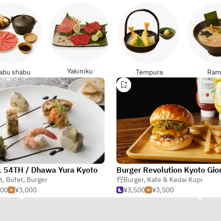
Yakiniku
abu shabu
Tempura
Ram
 54TH / Dhawa Yura Kyoto
Burger Revolution Kyoto Gio
t
,
Bufet
,
Burger
Burger
,
Kafe & Kedai Kopi
000
¥3,000
¥3,500
¥3,500