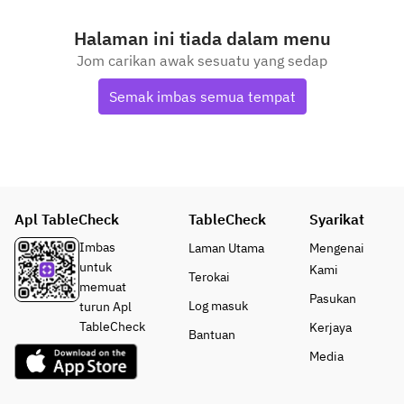
Halaman ini tiada dalam menu
Jom carikan awak sesuatu yang sedap
Semak imbas semua tempat
Apl TableCheck
TableCheck
Syarikat
Imbas
Laman Utama
Mengenai
untuk
Kami
Terokai
memuat
Pasukan
Log masuk
turun Apl
TableCheck
Kerjaya
Bantuan
Media