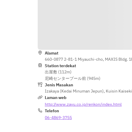
Alamat
660-0877 2-81-1 Miyauchi-cho, MAXIS Bldg. 1
Station terdekat
出屋敷 (112m)
尼崎センタープール前 (945m)
Jenis Masakan
Izakaya (Kedai Minuman Jepun)
,
Kuisin Kaisek
Laman web
http://www.zayu.co.jp/renkon/index.html
Telefon
06-4869-3755