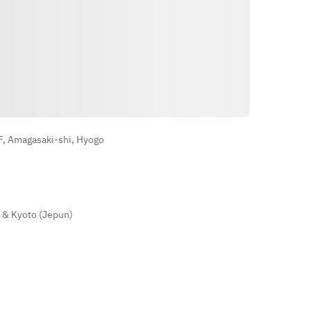
Arahan
F, Amagasaki-shi, Hyogo
i & Kyoto (Jepun)