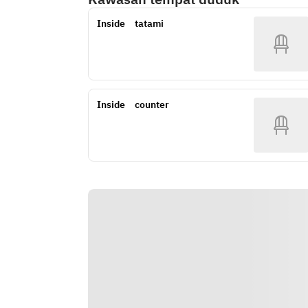
Inside　tatami
Inside　counter