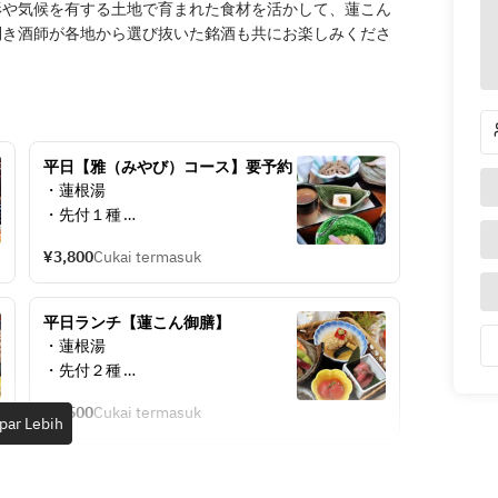
形や気候を有する土地で育まれた食材を活かして、蓮こん
利き酒師が各地から選び抜いた銘酒も共にお楽しみくださ
平日【雅（みやび）コース】要予約
・蓮根湯	
・先付１種	
・向付	
¥3,800
Cukai termasuk
・蓋物
・合肴	
・進肴	
平日ランチ【蓮こん御膳】
・食事		
・蓮根湯	
・甘味
・先付２種	
・お造り盛り合わせ	
¥3,500
Cukai termasuk
・吹き寄せ籠盛り	
par Lebih
・蓮根まんじゅう
・小鍋
・ご飯