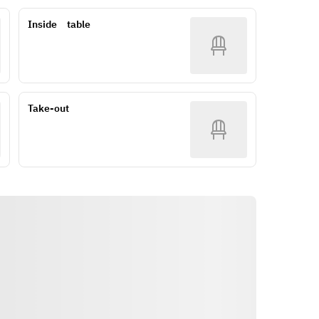
・赤出汁
Inside　table
・香の物
Take-out