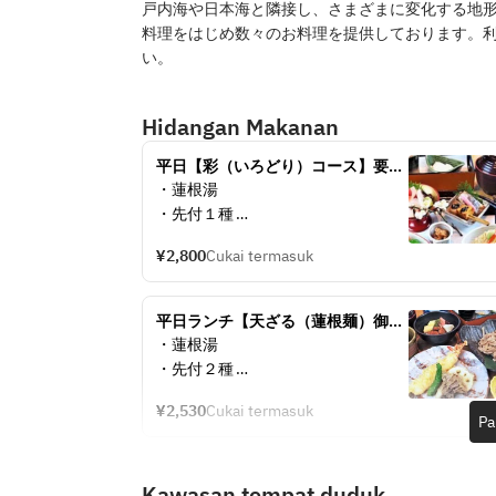
戸内海や日本海と隣接し、さまざまに変化する地
料理をはじめ数々のお料理を提供しております。
い。
Hidangan Makanan
平日【彩（いろどり）コース】要予
約
・蓮根湯	
・先付１種	
・盆景（旬菜色々）
¥2,800
Cukai termasuk
・食事	
・甘味	
平日ランチ【天ざる（蓮根麺）御
膳】
・蓮根湯
・先付２種	
・天婦羅	
¥2,530
Cukai termasuk
・蓮根麺	
Pa
・蓮根まんじゅう	
・ミニちらし	
Kawasan tempat duduk
・赤出汁	