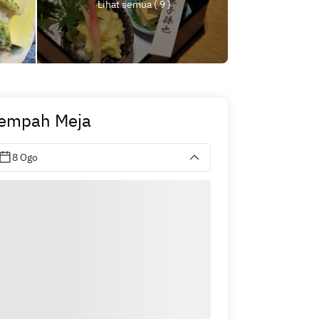
Lihat semua ( 9 )
empah Meja
8 Ogo