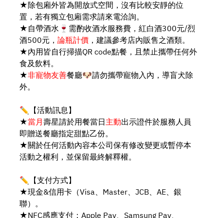
★除包廂外皆為開放式空間，沒有比較安靜的位
置，若有獨立包廂需求請來電洽詢。
★自帶酒水🍷需酌收酒水服務費，紅白酒300元/烈
酒500元，
論瓶計價
，建議參考店內販售之酒類。
★內用皆自行掃描QR code點餐，且禁止攜帶任何外
食及飲料。
★
非寵物友善
餐廳🐶請勿攜帶寵物入內，導盲犬除
外。
✏️【活動訊息】
★
當月
壽星請於用餐當日
主動
出示證件於服務人員
即贈送餐廳指定甜點乙份。
★關於任何活動內容本公司保有修改變更或暫停本
活動之權利，並保留最終解釋權。
✏️【支付方式】
★現金&信用卡（Visa、Master、JCB、AE、銀
聯）。
★NFC感應支付：Apple Pay、Samsung Pay、