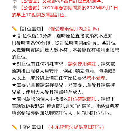
🪧
【公告壹】父親節8/8當日訂位已額滿⚠️。
🪧 【公告貳】2027年春節期間將於2026年9月1日
的早上10點開放電話訂位。
✏️【訂位需知】
（僅受理兩個月內之訂席）
★ 訂位保留10分鐘，逾時座位直接取消恕不通知；
用餐時間為90分鐘，從訂位時間開始計算。⚠️訂位
人數若與實際到達人數不符，本餐廳保有權利更換您
的座位。
★對座位有任何特殊需求，
請勿使用備註
，請來電
洽詢後由服務人員安排，例如: 獨立包廂、包場或8
人以上，若於線上備註任何座位要求
恕不受理
。
★需要兒童椅請選擇嬰兒，只需要兒童餐具請選擇
兒童，使用大人餐具請歸類為成人。
★若同意您的個人手機接收
訂位確認簡訊
，請留下
電話號碼後點選"透過簡訊通知”的選項。聯絡資料若
填寫錯誤導致無法聯繫訂位人，即視同訂位失敗。
✏️【店內需知】
（本系統無法提供當日訂位）