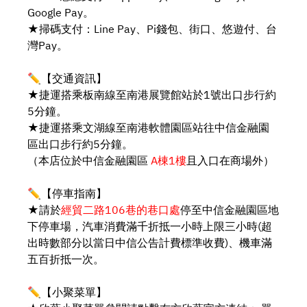
Google Pay。
★掃碼支付：Line Pay、Pi錢包、街口、悠遊付、台
灣Pay。
✏️【交通資訊】
★捷運搭乘板南線至南港展覽館站於1號出口步行約
5分鐘。
★捷運搭乘文湖線至南港軟體園區站往中信金融園
區出口步行約5分鐘。
（本店位於中信金融園區
A棟1樓
且入口在商場外）
✏️【停車指南】
★請於
經貿二路106巷的巷口處
停至中信金融園區地
下停車場，汽車消費滿千折抵一小時上限三小時(超
出時數部分以當日中信公告計費標準收費)、機車滿
五百折抵一次。
✏️【小聚菜單】