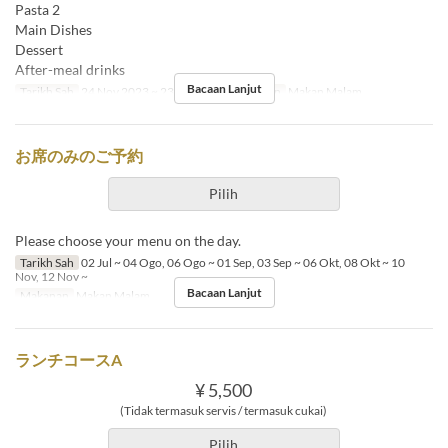
Pasta 2
Main Dishes
Dessert
After-meal drinks
Bacaan Lanjut
Tarikh Sah
24 Nov 2023 ~ 23 Dis 2024
Makanan
Makan Malam
お席のみのご予約
Pilih
Please choose your menu on the day.
Tarikh Sah
02 Jul ~ 04 Ogo, 06 Ogo ~ 01 Sep, 03 Sep ~ 06 Okt, 08 Okt ~ 10
Nov, 12 Nov ~
Bacaan Lanjut
Makanan
Makan Malam
ランチコースA
¥ 5,500
(Tidak termasuk servis / termasuk cukai)
Pilih