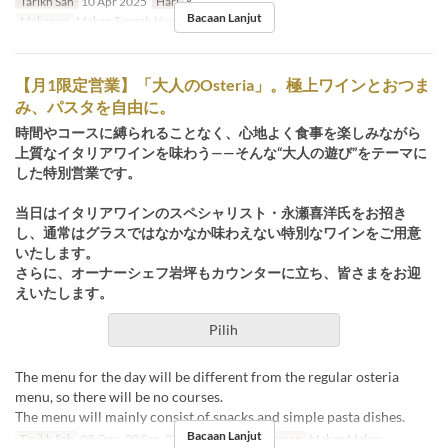
Tarikh Sah
10 Apr 2025
Hari
K
Bacaan Lanjut
Makanan
Makan Tengah Hari, Makan Malam
【月1限定営業】「大人のOsteria」。極上ワインとおつま
み、パスタを自由に。
時間やコースに縛られることなく、心地よく食事を楽しみながら
上質なイタリアワインを味わう——そんな“大人の遊び”をテーマに
した特別営業です。
当日はイタリアワインのスペシャリスト・永瀬喜洋氏をお招き
し、通常はグラスではなかなか味わえない特別なワインをご用意
いたします。
さらに、オーナーシェフ岩坪もカウンターに立ち、皆さまをお迎
えいたします。
Pilih
The menu for the day will be different from the regular osteria
menu, so there will be no courses.
The menu will mainly consist of snacks and simple pasta dishes.
Bacaan Lanjut
Tarikh Sah
05 Ogo, 02 Sep, 07 Okt, 11 Nov
Makanan
Makan Malam