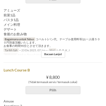
アミューズ
前菜1品
パスタ1品
メイン料理
デザート
食後のお飲み物
Bagaimana untuk Tebus
コペルト(パン代、テーブル使用料等)お一人様５０
０円別途頂戴いたします。
お食事の時間90分とさせて頂きます。
Tarikh Sah
~ 23 Dis 2025, 07 Jan ~
Hari
I, Sl, R, K, J
Bacaan Lanjut
Makanan
Makan Tengah Hari
Lunch Course B
¥ 8,800
(Tidak termasuk servis / termasuk cukai)
Pilih
Amuse
Appetizers 2