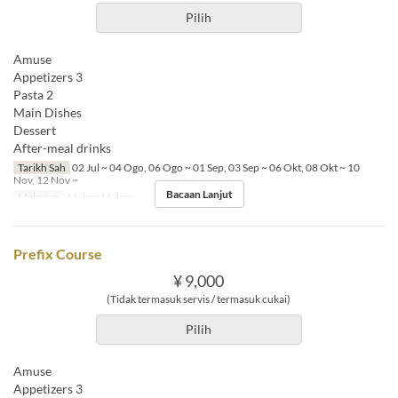
Pilih
Amuse
Appetizers 3
Pasta 2
Main Dishes
Dessert
After-meal drinks
Tarikh Sah
02 Jul ~ 04 Ogo, 06 Ogo ~ 01 Sep, 03 Sep ~ 06 Okt, 08 Okt ~ 10
Nov, 12 Nov ~
Bacaan Lanjut
Makanan
Makan Malam
Prefix Course
¥ 9,000
(Tidak termasuk servis / termasuk cukai)
Pilih
Amuse
Appetizers 3