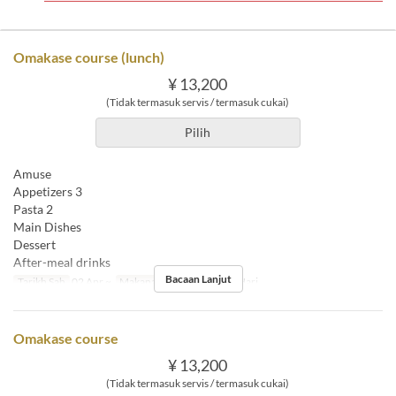
Omakase course (lunch)
¥ 13,200
(Tidak termasuk servis / termasuk cukai)
Pilih
Amuse
Appetizers 3
Pasta 2
Main Dishes
Dessert
After-meal drinks
Bacaan Lanjut
Tarikh Sah
02 Apr ~
Makanan
Makan Tengah Hari
Omakase course
¥ 13,200
(Tidak termasuk servis / termasuk cukai)