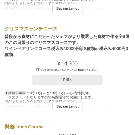
何かありましたらお電話にてご連絡ください。
Bacaan Lanjut
Tarikh Sah
24 Dis 2025 ~ 25 Dis 2025
Makanan
Makan Malam
クリスマスランチコース
普段から食材にこだわったシェフがより厳選した食材で作る全8皿
のこの日限りのクリスマスコースです。
ワインペアリングコース税込み10000円計8種類or税込み4000円3
種類。
¥ 14,300
(Tidak termasuk servis / termasuk cukai)
Pilih
Cetak Halus
11時30分～と13時30分～の2部制です。
一斉スタートとなりますので時間厳守でお願いします。
何かありましたらお電話にてご連絡ください。
Bacaan Lanjut
Tarikh Sah
24 Dis 2025 ~ 25 Dis 2025
Makanan
Makan Tengah Hari
與儀Lunch Course