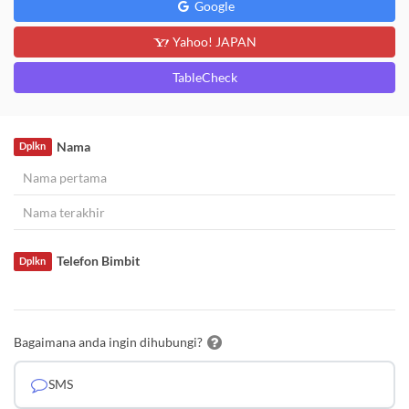
Google
Yahoo! JAPAN
TableCheck
Nama
Dplkn
Telefon Bimbit
Dplkn
Bagaimana anda ingin dihubungi?
SMS