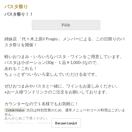
パスタ祭り
パスタ祭り！！
Pilih
姉妹店 「代々木上原il Pregio」 メンバーによる、この日限りのパ
スタ祭りを開催！
軽いおつまみ・いろいろなパスタ・ワインをご用意しています。
パスタは小ポーション(30g・１品￥1,000~)なので、
あれも！これも！
ちょっとずついろいろ楽しんでいただける会です。
ぜひおつまみやパスタと一緒に、ワインもお楽しみください。
※お一人様ワンドリンクのご注文をお願いしております。
カウンターなので１名様でもお気軽に！
Cetak Halus
当日は特別営業のため、通常メニューやコース料理はございま
せん。
あらかじめご了承ください。
Bacaan Lanjut
Tarikh Sah
25 Mac
Makanan
Makan Malam