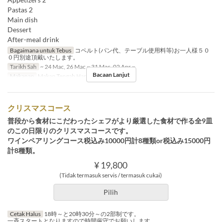
Pastas 2
Main dish
Dessert
After-meal drink
Bagaimana untuk Tebus
コペルト(パン代、テーブル使用料等)お一人様５０
０円別途頂戴いたします。
Tarikh Sah
~ 24 Mac, 26 Mac ~ 31 Mac, 02 Apr ~
Bacaan Lanjut
Makanan
Makan Tengah Hari
クリスマスコース
普段から食材にこだわったシェフがより厳選した食材で作る全9皿
のこの日限りのクリスマスコースです。
ワインペアリングコース税込み10000円計8種類or税込み15000円
計8種類。
¥ 19,800
(Tidak termasuk servis / termasuk cukai)
Pilih
Cetak Halus
18時～と20時30分～の2部制です。
一斉スタートとなりますので時間厳守でお願いします。