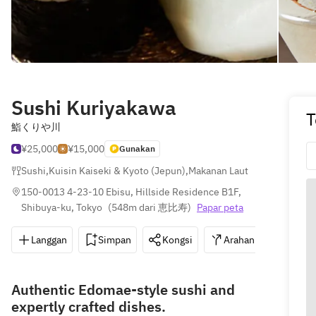
Sushi Kuriyakawa
T
鮨くりや川
¥25,000
¥15,000
Gunakan
Sushi
,
Kuisin Kaiseki & Kyoto (Jepun)
,
Makanan Laut
150-0013 4-23-10 Ebisu, Hillside Residence B1F, 
Shibuya-ku, Tokyo
(
548m dari 恵比寿
)
Papar peta
Langgan
Simpan
Kongsi
Arahan
03-34
Authentic Edomae-style sushi and
expertly crafted dishes.