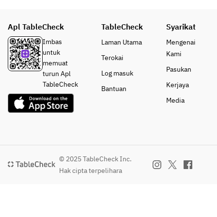
Apl TableCheck
TableCheck
Syarikat
Imbas
Laman Utama
Mengenai
untuk
Kami
Terokai
memuat
Pasukan
Log masuk
turun Apl
TableCheck
Kerjaya
Bantuan
Media
© 2025 TableCheck Inc.
Hak cipta terpelihara