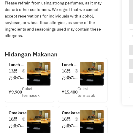
Please refrain from using strong perfumes, as it may
disturb other customers. We regret that we cannot
accept reservations for individuals with alcohol,
soybean, or wheat flour allergies, as some of the
ingredients and seasonings used may contain these
allergens.
Hidangan Makanan
Lunch 
Lunch 
Course
Course
13品　※
16品　※
お昼のコ
お昼のコ
ースは、
ースは、
Cukai
Cukai
(くりや川
(くりや川
¥9,900
¥15,400
termasuk
termasuk
二番手)
二番手)
鮨　日進
鮨　日進
月歩の店
月歩の店
Omakase
Omakase
長がにぎ
長がにぎ
18品　※
18品　※
ります。
ります。
お昼のコ
お昼のコ
ご期待く
ご期待く
ースは、
ースは、