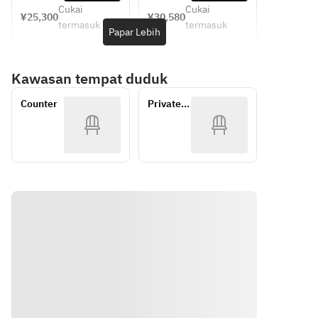
ださい。
ださい。
Cukai
Cukai
(くりや川
(くりや川
¥25,300
¥30,580
termasuk
termasuk
二番手)
二番手)
Papar Lebih
鮨　日進
鮨　日進
月歩の店
月歩の店
Kawasan tempat duduk
長がにぎ
長がにぎ
ります。
ります。
Counter
Private 
ご期待く
ご期待く
Room
ださい。
ださい。