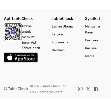
す。 
ト〜
ト〜　
・鰹
ご要望
と昆
のお客
¥2,2
¥2,20
布の
様はお
00
Apl TableCheck
TableCheck
Syarikat
0
一番
申し付
メイン
だし
Imbas
Laman Utama
Mengenai
けくだ
フィ
をフィ
・デ
untuk
Kami
さい。
レス
Terokai
レステ
ザー
memuat
テー
Pasukan
ーキに
ト
Log masuk
turun Apl
キ
変
・食
TableCheck
Kerjaya
Bantuan
60g
更　　
後の
単品
Media
カフ
で増
ェ
量可
能で
¥2,20
【オ
す。
0
プシ
メイン
ョ
© 2025 TableCheck Inc.
＋
をシャ
ン】
Hak cipta terpelihara
60g 
トーブ
メッ
リアン
セー
【1
に変
ジプ
80g