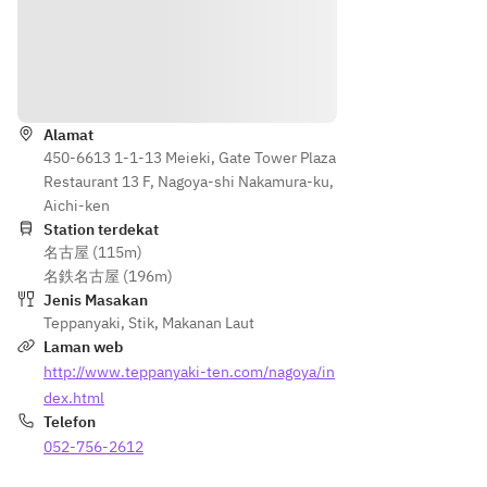
〜季節
【オ
昆布の
日の
のフル
プシ
一番だ
海鮮
ーツと
ョ
し
焼
Arahan
アイス
ン】
・デザ
・お
の特製
メッ
ート
すす
デザー
セー
Alamat
めの
トプレ
450-6613 1-1-13 Meieki, Gate Tower Plaza
ジプ
【オプ
一品
ー
Restaurant 13 F, Nagoya-shi Nakamura-ku,
レー
ショ
・鮑
ト〜　
Aichi-ken
ト
ン】
の鉄
Station terdekat
〜季
メッセ
板焼
名古屋 (115m)
¥2,20
節の
ージプ
・愛
名鉄名古屋 (196m)
0
フル
レート
知牛
Jenis Masakan
ーツ
〜季節
サー
Teppanyaki
,
Stik
,
Makanan Laut
サーロ
とア
のフル
ロイ
Laman web
インス
イス
ーツと
ンス
http://www.teppanyaki-ten.com/nagoya/in
テーキ
の特
アイス
テー
60g単
製デ
dex.html
の特製
キ
位で増
ザー
Telefon
デザー
・〆
量可能
トプ
052-756-2612
トプレ
の一
で
レー
ー
品