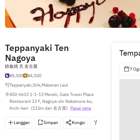
Teppanyaki Ten
Tempa
Nagoya
鉄板焼 天 名古屋
7 Og
¥8,500
¥4,500
Teppanyaki
,
Stik
,
Makanan Laut
450-6613 1-1-13 Meieki, Gate Tower Plaza 
Restaurant 13 F, Nagoya-shi Nakamura-ku, 
Aichi-ken
(
115m dari 名古屋
)
Papar peta
Langgan
Simpan
Kongsi
Arahan
052-7