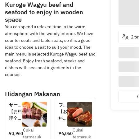
Kuroge Wagyu beef and
seafood to enjoy in wooden
space
You can spend a relaxed time in the warm
atmosphere with the woody interior. We have
2 t
counter seats and table seats, so it is a good
idea to choose a seat to suit your mood. The
main menu is selected Kuroge Wagyu beef and
seafood. Enjoy fresh seafood, steaks and
dishes with seasonal ingredients in the
courses.
Hidangan Makanan
サーロ
フィ
インス
レス
【お料
【お
テーキ
テー
理全5
料理
ランチ
キラ
品】
全5
ン
Cukai
Cukai
品】
¥3,960
¥6,050
チ　
termasuk
termasuk
ずわい