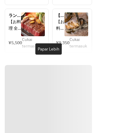
蟹のサ
ずわ
ラダ
い蟹
ランチ
【鮑
特選サ
のサ
コー
コー
【お料
【お
ーロイ
ラダ
ス　
ス】
理 全7
料
ンステ
特選
品】
理 
ーキ
フィ
Cukai
Cukai
全
¥5,500
¥9,350
120g
レス
termasuk
termasuk
・ずわ
10
Papar Lebih
白米
テー
い蟹の
品】
鰹と昆
キ
サラダ
布の一
(12
・本日
・ズ
番出汁
0g)
の巻物
ワイ
デザー
白米
・本日
蟹と
ト
鰹と
の海鮮
蟹味
昆布
焼
噌の
【オプ
の一
・特選
サラ
ショ
番出
サーロ
ダ
ン】
汁
インス
・本
メッセ
デザ
テーキ
日の
ージプ
ート
・白米
巻物
レート
・鰹と
・本