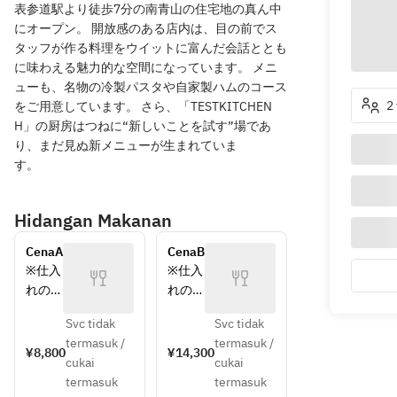
表参道駅より徒歩7分の南青山の住宅地の真ん中
にオープン。 開放感のある店内は、目の前でス
タッフが作る料理をウイットに富んだ会話ととも
に味わえる魅力的な空間になっています。 メニ
ューも、名物の冷製パスタや自家製ハムのコース
2
をご用意しています。 さら、「TESTKITCHEN
H」の厨房はつねに“新しいことを試す”場であ
り、まだ見ぬ新メニューが生まれていま
す。
Hidangan Makanan
CenaA
CenaB
※仕入
※仕入
れの状
れの状
況によ
況によ
Svc tidak
Svc tidak
り内容
り内容
termasuk /
termasuk /
が異な
が異な
¥8,800
¥14,300
cukai
cukai
る場合
る場合
termasuk
termasuk
がござ
がござ