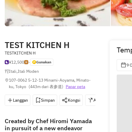
TEST KITCHEN H
Tem
TESTKITCHEN H
¥12,500
-
Gunakan
9 
Itali
,
Itali Moden
107-0062 5-12-13 Minami-Aoyama, Minato-
ku, Tokyo
(
443m dari 表参道
)
Papar peta
Langgan
Simpan
Kongsi
Arahan
03-64
Created by Chef Hiromi Yamada
in pursuit of a new endeavor