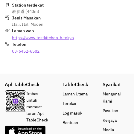
Station terdekat
表参道 (443m)
Jenis Masakan
Itali
,
Itali Moden
Laman web
https://www.testkitchen-h.tokyo
Telefon
03-6452-6582
Apl TableCheck
TableCheck
Syarikat
Imbas
Laman Utama
Mengenai
untuk
Kami
Terokai
memuat
Pasukan
Log masuk
turun Apl
TableCheck
Kerjaya
Bantuan
Media