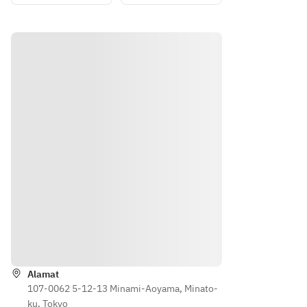
いま
いま
す。予
す。予
めご了
めご了
承くだ
承くだ
さい。
さい。
※別途
※別途
サービ
サービ
ス料
ス料
10%
10%
を頂戴
を頂戴
してお
してお
りま
りま
す。
す。
Arahan
Alamat
107-0062 5-12-13 Minami-Aoyama, Minato-
ku, Tokyo