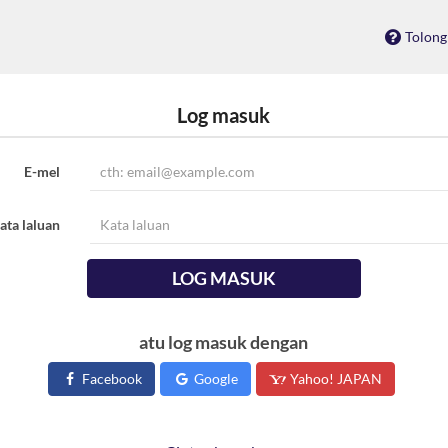
Tolong
Log masuk
E-mel
ata laluan
LOG MASUK
atu log masuk dengan
Facebook
Google
Yahoo! JAPAN