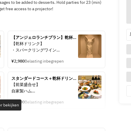
ages to be added to desserts. Hold parties for 23 (min)
et free access to a projector!
【アンジェロランチプラン】乾杯ド
リンクサービス￥2,980（税込）
【乾杯ドリンク】
・スパークリングワイン
※アルコールがお苦手な方は、下記
¥2,980
Belasting inbegrepen
よりソフトドリンクをお選びいただ
けます。
【コカ・コーラ、ジンジャーエー
スタンダードコース＋乾杯ドリンク
ル、オレンジジュース、ウーロン
サービス
【前菜盛合せ】
茶、ジャスミンティ】
自家製ハム
長寿貝と白インゲン豆のトマトマリ
【前菜の盛り合わせ】
¥3,700
Belasting inbegrepen
ネ
r bekijken
・本日のスープ
ズワイガニのブルスケッタ
・鯛と鴨のカルパッチョ
真鯛のカルパッチョ
・パプリカのムース
・自家製プロシュートコット
【魚】