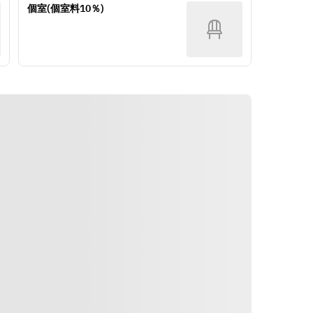
・アンジェロ自家製フォカッチャ
個室(個室料10％)
メカジキのカツレツ　ロメスコソー
ス
【セレクトパスタ】※下記よりお1
つお選び下さい。
【パスタ】
・柔らか豚バラ肉と芽キャベツのバ
シラスと春野菜のアーリオオーリ
ターチーズ　スパゲティ
オ　ショートパスタ スピラーリ
・ホタルイカと春野菜のアーリオ・
オーリオ　スパゲティ
【メイン】
・とろ～りチーズと揚げ茄子のトマ
米澤ポークのロースト～マスタード
トソース　スパゲティ
クリームソース
・ほうれん草とボロネーゼソース　
リガトーニ（ショートパスタ）
【〆のご飯】
魚介出汁の洋風茶漬け
【メイン】
・牛肉のタリアータ
※お誕生日や記念日でご利用の際に
は、プラス￥1,100でメッセージ付
【ドルチェ】
き
・本日のドルチェ3種
【デザートプレート】の追加も可能
(ドルチェ時にコーヒーか紅茶をお
でございます。
付け致します。)
御予約の際にお申し付け下さい。
Routebeschrijving