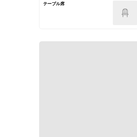
テーブル席
【前菜の盛り合わせ】
・本日のスープ
・鯛と鴨のカルパッチョ
・パプリカのムース
・自家製プロシュートコット
・アンジェロ自家製フォカッチャ
【魚】
本日の鮮魚のフリット
【セレクトパスタ】※下記よりお1
つお選び下さい。
・柔らか豚バラ肉と芽キャベツのバ
ターチーズ　スパゲティ
・ホタルイカと春野菜のアーリオ・
オーリオ　スパゲティ
・とろ～りチーズと揚げ茄子のトマ
トソース　スパゲティ
・ほうれん草のボロネーゼソース　