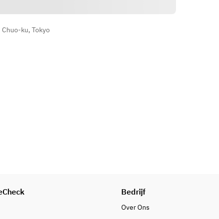
※お誕生日や記念日でご利用の際に
は、プラス￥500でメッセージ付き
, Chuo-ku, Tokyo
【デザートプレート】の追加も承っ
ております。
御予約の際にお申し付け下さい。
【※メニュー内容は仕入れ状況によ
り変更となる場合もございます。ご
了承下さい。】
eCheck
Bedrijf
Over Ons