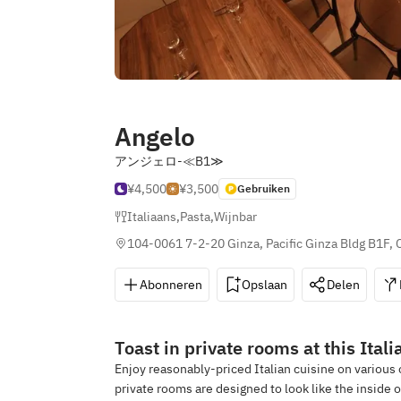
Angelo
アンジェロ‐≪B1≫
¥4,500
¥3,500
Gebruiken
Italiaans
,
Pasta
,
Wijnbar
104-0061 7-2-20 Ginza, Pacific Ginza Bldg B1F,
Abonneren
Opslaan
Delen
Toast in private rooms at this Itali
Enjoy reasonably-priced Italian cuisine on various 
private rooms are designed to look like the inside o