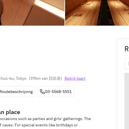
R
 Chuo-ku, Tokyo
(
395m van 日比谷
)
Bekijk kaart
Routebeschrijving
03-5568-5551
an place
occasions such as parties and girls' gatherings. The
f caves. For special events like birthdays or