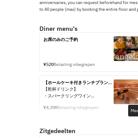
anniversaries, you can request beforehand for mess
to 40 people (max) by booking the entire floor and g
Diner menu's
お席のみのご予約　
¥520
Belasting inbegrepen
【ホールケーキ付きランチプラン】
乾杯ドリンクサービス￥4,200（税
【乾杯ドリンク】
込）
・スパークリングワイン
※アルコールがお苦手な方は、下記
¥4,200
Belasting inbegrepen
よりソフトドリンクをお選びいただ
Mee
けます。
【コカ・コーラ、ジンジャーエー
Zitgedeelten
ル、オレンジジュース、ウーロン
茶、ジャスミンティ】