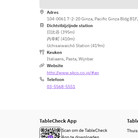
リガトーニ（ショートパスタ）
Adres
【メイン】
104-0061 7-2-20 Ginza, Pacific Ginza Bldg B1F
・牛肉のタリアータ
Dichtstbijzijnde station
日比谷 (395m)
【ドルチェ】
内幸町 (410m)
・ホールケーキ
Uchisaiwaichō Station (419m)
(ドルチェ時にコーヒーか紅茶をお
Keuken
付け致します。)
Italiaans
,
Pasta
,
Wijnbar
Website
※お誕生日や記念日でご利用の際に
http://www.skco.co.jp/#an
は、プラス￥500でメッセージ付き
Telefoon
【デザートプレート】の追加も承っ
03-5568-5551
ております。
御予約の際にお申し付け下さい。
【※メニュー内容は仕入れ状況によ
TableCheck App
Tabl
り変更となる場合もございます。ご
Scan om de TableCheck
Thuis
了承下さい。】
App te downloaden