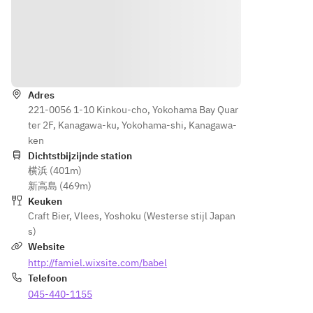
【ドリン
ハム
衣の
クメニュ
【シ
●鶏むね
サク
ー】
ャル
肉のピリ
ッと
キュ
辛ハム
フィ
●ビー
Routebeschrijving
トリ
●粗挽き
ッシ
ル　
ー盛
ソーセー
ュフ
・スーパ
合
Adres
ジ
ライ
ードライ
せ】
221-0056 1-10 Kinkou-cho, Yokohama Bay Quar
（アサ
●自
ter 2F, Kanagawa-ku, Yokohama-shi, Kanagawa-
【メイ
【シ
ヒ）
家製
ken
ン】
ャル
（銘柄は
豚肉
Dichtstbijzijnde station
●三元豚
キュ
定期的に
リエ
横浜 (401m)
の豚肩ロ
トリ
変更がご
ット
新高島 (469m)
ース炭火
ー盛
ざいます
●ロ
Keuken
焼き
合
予めご了
Craft Bier
,
Vlees
,
Yoshoku (Westerse stijl Japan
ース
～BBQソ
せ】
承くださ
s)
ハム
ース添え
●自
い。）
Website
●鶏
～
家製
むね
http://famiel.wixsite.com/babel
豚肉
●ワイ
肉の
Telefoon
【パス
リエ
ン　
ピリ
045-440-1155
タ】
ット
・スパー
辛ハ