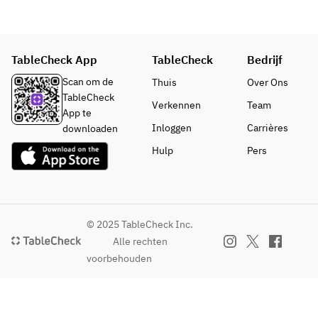
●本日の
●ロ
クリング
ム
おすすめ
ース
ワイン　
●粗
パスタ
ハム
・赤ワイ
挽き
●鶏
ン　
ソー
TableCheck App
TableCheck
Bedrijf
むね
・白ワイ
セー
※お食事の
肉の
Scan om de
Thuis
Over Ons
ン
ジ
内容は仕
ピリ
TableCheck
Verkennen
Team
入れの状
辛ハ
App te
●焼酎
【メ
況により
ム
Inloggen
Carrières
downloaden
・芋/麦(ロ
イ
変更があ
●粗
Hulp
Pers
ック /水割
ン】
る場合が
挽き
り/ソーダ
●鶏
ございま
ソー
割り/お湯
もも
すので、
セー
割り)
肉の
予めご了
ジ
炭火
承くださ
© 2025 TableCheck Inc.
●梅酒(ロ
焼き
い。
【メ
Alle rechten
ック /水割
～
イ
voorbehouden
り/ソーダ
BBQ
『ドリン
ン】
割り/お湯
ソー
クメニュ
●三
割り)
ス添
ー』
元豚
え～
の豚