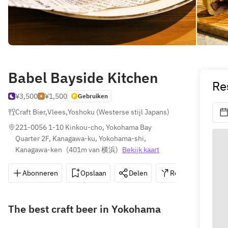
Babel Bayside Kitchen
Re
¥3,500
¥1,500
Gebruiken
Craft Bier
,
Vlees
,
Yoshoku (Westerse stijl Japans)
221-0056 1-10 Kinkou-cho, Yokohama Bay 
Quarter 2F, Kanagawa-ku, Yokohama-shi, 
Kanagawa-ken
(
401m van 横浜
)
Bekijk kaart
Abonneren
Opslaan
Delen
Routebeschrijvin
The best craft beer in Yokohama