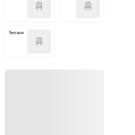
【肉料
●自
（禁煙
●自家製
席の
理】
家製
スモーク
【シ
み）
●低温熟
スモ
サーモン
ーフ
成豚バラ
ーク
●魚介の
ード
肉のスパ
サー
セビーチ
カク
Terrace
イス炭火
モン
ェ
テ
焼
●魚
●ビール
ル】
介の
衣のサク
●自
※お食事の
セビ
ッとフィ
家製
内容は仕
ーチ
ッシュフ
スモ
入れの状
ェ
ライ
ーク
況により
●ビ
サー
変更があ
ール
【シャル
モン
る場合が
衣の
キュトリ
●魚
ございま
サク
ー盛合
介の
すので、
ッと
せ】
セビ
予めご了
フィ
●自家製
ーチ
承くださ
ッシ
豚肉リエ
ェ
い。
ュフ
ット
●ビ
ライ
●ロース
ール