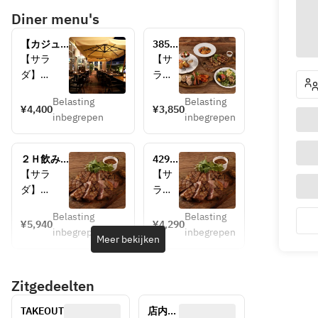
Diner menu's
【カジュ
3850
アルプラ
円バ
【サラ
【サ
ン】お食
ベル
ダ】
ラ
事は軽め
プラ
●半熟卵
ダ】
で飲み放
ン飲
Belasting
Belasting
のシーザ
●自
¥4,400
¥3,850
題！
み放
inbegrepen
inbegrepen
ーサラダ
家製
￥4400（2
題な
タパ
時間制）
し
【前菜】
スの
２Ｈ飲み
4290
●チリビ
具沢
放題付き
円メ
【サラ
【サ
ーンズと
山サ
メイン豚
イン
ダ】
ラ
チーズの
ラダ
肩ﾌﾟﾗﾝ
豚肩
●自家製
ダ】
ナチョス
￥5940（2
ロー
Belasting
Belasting
タパスの
●自
¥5,940
¥4,290
時間制）
ス飲
【シ
inbegrepen
inbegrepen
具沢山サ
家製
Meer bekijken
み放
【揚物】
ーフ
ラダ
タパ
題な
●フィッ
ード
スの
し
シュ＆チ
カク
Zitgedeelten
【シーフ
具沢
ップス
テ
ードカク
山サ
ル】
TAKEOUT
店内
テル】
ラダ