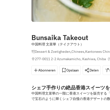
Bunsaika Takeout
中国料理 文菜華（テイクアウト）
Dessert & Zoetigheden
,
Chinees
,
Kantonees Chi
277-0011 2-2 Azumakamicho, Kashiwa, Chiba
(
Abonneren
Opslaan
Delen
シェフ手作りの絶品香港スイーツを
中国料理文菜華の一階に香港スイーツを販売する「BUNS
で宝石のように輝くシェフ自慢の香港デザートの