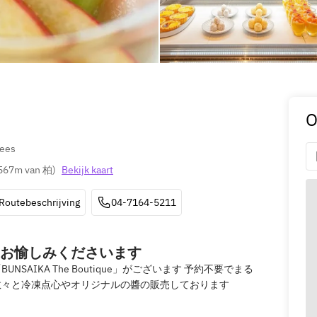
O
nees
567m van 柏
)
Bekijk kaart
Routebeschrijving
04-7164-5211
お愉しみくださいます
AIKA The Boutique」がございます 予約不要でまる
数々と冷凍点心やオリジナルの醬の販売しております