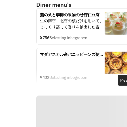
Diner menu's
燕の巣と季節の果物のせ杏仁豆腐
生の南杏、北杏の核だけを用いて、
じっくり蒸して香りを抽出した杏仁
水を仕込み
¥756
Belasting inbegrepen
香料含む杏仁霜や動物性乳脂肪が含
まれる牛乳、生クリームを一切使用
せずに
マダガスカル産バニラビーンズ使
杏仁本来の繊細な味と香りを引き立
用　澳門式エッグタルト
たせるようシェフが試作を重ね、味
と香りを追求した本物の杏仁豆腐を
ぜひご賞味下さいませ。
¥432
Belasting inbegrepen
Mee
上には季節のフレッシュフルーツと
ツバメの巣を香港の氷砂糖で味付け
したジュレを添えております。