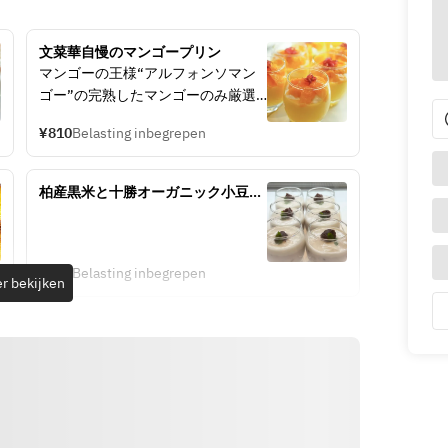
文菜華自慢のマンゴープリン
マンゴーの王様“アルフォンソマン
ゴー”の完熟したマンゴーのみ厳選
し
¥810
Belasting inbegrepen
食感を活かすよう丁寧に裏漉し仕上
げた文菜華自慢の逸品。
柏産黒米と十勝オーガニック小豆使
用　ココナッツプリン
¥756
Belasting inbegrepen
r bekijken