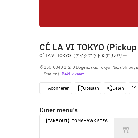
CÉ LA VI TOKYO (Pickup 
CÉ LA VI TOKYO（テイクアウト＆デリバリー）
150-0043 1-2-3 Dogenzaka, Tokyu Plaza Shibuya
Station
)
Bekijk kaart
Abonneren
Opslaan
Delen
Diner menu's
【TAKE OUT】TOMAHAWK STEAK 
SET