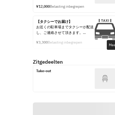
¥12,000
Belasting inbegrepen
【タクシーでお届け】
お近くの駐車場までタクシーが配送
し、ご連絡させて頂きます。
¥3,300
Belasting inbegrepen
感染予防の観点から、タクシー運転
Mee
者は商品の搭載、および受け渡し時
にも料理に触る事はございません。
Zitgedeelten
タクシー駐車地点までお越し頂き、
料理のピックアップをお願い致しま
Take-out
す。