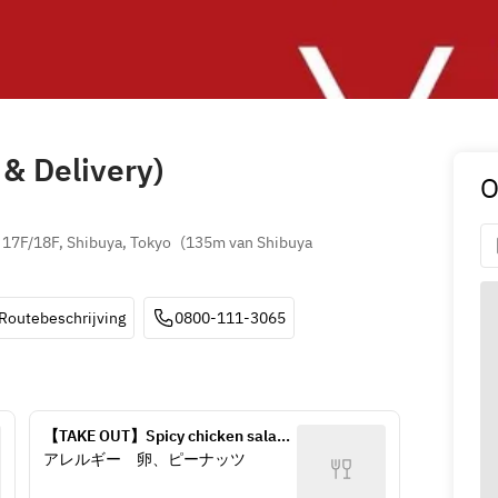
& Delivery)
O
 17F/18F, Shibuya, Tokyo
(
135m van Shibuya 
Routebeschrijving
0800-111-3065
【TAKE OUT】Spicy chicken salad 
with Shanghai dressing
アレルギー　卵、ピーナッツ