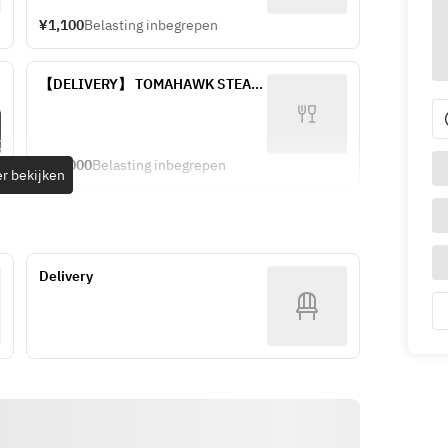
¥1,100
Belasting inbegrepen
【DELIVERY】 TOMAHAWK STEAK 
SET
¥12,000
Belasting inbegrepen
r bekijken
Delivery