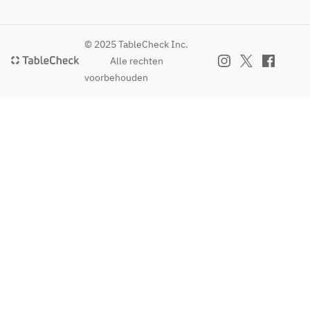
家製
ングイ
リン
ネ　カ
グイ
ラスミ
© 2025 TableCheck Inc.
ネ／
と発酵
Alle rechten
以下
バター
voorbehouden
より
(※お一
選
人様
択）
1,000円
追加で
 北海
ズワイ
道産
ガニと
のモ
発酵バ
ッツ
ターの
ァレ
パスタ
ラと
に変更
トマ
可)
トソ
●メイ
ース
ン：ノ
 ヴェ
ルウェ
ネト
ーサー