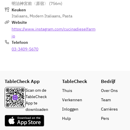
明治神宮前〈原宿〉 (756m)
スカ
スカル
Keuken
ルポ
ポーネ
Italiaans
,
Modern Italiaans
,
Pasta
ーネ
ホイッ
Website
ホイ
プ添え
https://www.instagram.com/cucinadieselfarm
ップ
●サラ
jp
クリ
ダ：カ
Telefoon
ーム
ーリー
03-3409-5670
※パ
ケール
ンの
とマッ
おか
シュル
わり
ームの
自
サラ
TableCheck App
TableCheck
Bedrijf
由：
ダ　自
＋
家製オ
Scan om de
Thuis
Over Ons
300
ニオン
TableCheck
Verkennen
Team
円
ドレッ
App te
シング
Inloggen
Carrières
downloaden
・パ
●パス
Hulp
Pers
スタ
タ：自
（自
家製リ