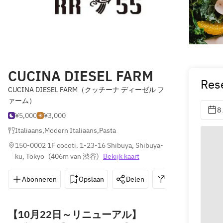
CUCINA DIESEL FARM
Res
CUCINA DIESEL FARM（クッチーナ ディーゼル フ
ァーム）
8
¥5,000
¥3,000
Italiaans
,
Modern Italiaans
,
Pasta
150-0002 1F cocoti. 1-23-16 Shibuya, Shibuya-
ku, Tokyo
(
406m van 渋谷
)
Bekijk kaart
Abonneren
Opslaan
Delen
Routebeschrijvin
【10月22日～リニューアル】