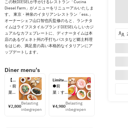
この秋DIESELが手がけるレストラン「Cucina
Diesel Farm」がメニューをリニューアルいたしま
す。 東京・神泉のイタリアンレストラン「ess.」
オーナーシェフ山口智也氏監修のもと、ランチタ
イムはライフスタイルブランドDIESELらしいカジ
ュアルなカフェプレートに、ディナータイムは本
店のあるヴェネト州の手打ちパスタなど郷土料理
をはじめ、満足度の高い本格的なイタリアンにア
ップデートします。
Diner menu's
【ク
Limited-
ッチ
time 
・前
●前
ーナ 
Cucina 
菜
菜：す
ラン
Dinner 
すり
りたて
チコ
Course 
Belasting
Belasting
たて
こぼれ
¥2,800
¥4,980
ー
inbegrepen
inbegrepen
こぼ
生ハム 
ス】
れ生
kras10
パス
ハム
ヶ月熟
タと