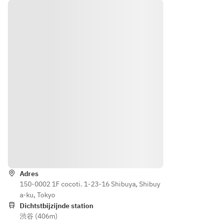
と
成プロ
デザ
Cucin
シュー
ート
a 
ト
が選
べる
Diese
(※お一
全４
l 
人様500
皿
Farm
円でブ
のケ
ラータ
ール
チーズ
サラ
と季節
ダ
のフル
ーツを
・パ
トッピ
ン
ングで
VIVI
きま
Routebeschrijving
ANI
す。)
のラ
●パ
Adres
イ麦
ン：
150-0002 1F cocoti. 1-23-16 Shibuya, Shibuy
パ
VIVIAN
a-ku, Tokyo
ン　
Iのライ
Dichtstbijzijnde station
蜂蜜
麦パ
渋谷 (406m)
とマ
ン　マ