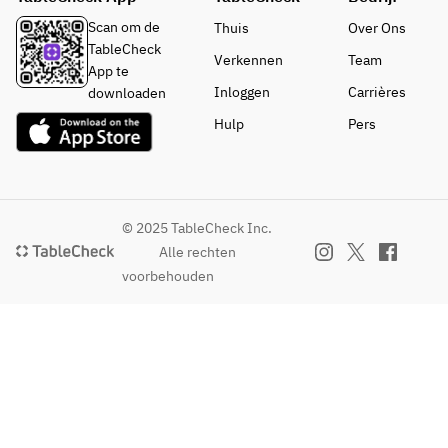
演出さ
Scan om de
Thuis
Over Ons
せてい
TableCheck
ただき
Verkennen
Team
App te
ます。
Inloggen
Carrières
downloaden
※1プ
Hulp
Pers
レート
（1～2
名様
分）
© 2025 TableCheck Inc.
Alle rechten
voorbehouden