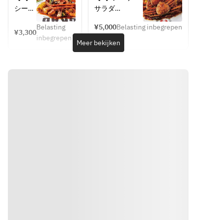
なら、
放題)
crab 
¥5000 per 
シーザ
サラダ
このサ
Lunch 
person
ーサラ
【2】スープ
ービス
※ご注文時にコ
course 
Belasting
¥5,000
Belasting inbegrepen
ダ
【3】丸ごとズ
¥3,300
¥3300 
がもっ
ンボバッグのソ
inbegrepen
【2】
ワイガニ入りコ
Meer bekijken
per 
てこ
ースをお選び下
スープ
ンボバッグ（パ
person
い！
さい。
【3】
スタ入り）
毎時間
※写真はイメー
丸ごと
【4】パン(食べ
45分頃
ジです
ズワイ
放題)
に始ま
ガニ入
るダン
りコン
※ご注文時にコ
スタイ
ボバッ
ンボバッグのソ
ムにダ
グ（パ
ースをお選び下
ンサー
スタ入
さい。
がメッ
り）
※写真はイメー
セージ
【4】
ジです
プレー
パン
トをお
(食べ
席まで
放題)
お届
け！
※ご注