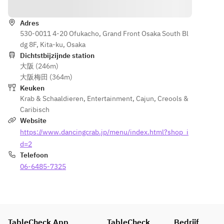
Routebeschrijving
店内全
文時に
体がお
コンボ
祝いム
Adres
バッグ
ード一
530-0011 4-20 Ofukacho, Grand Front Osaka South Bl
のソー
色に染
dg 8F, Kita-ku, Osaka
スをお
まりま
Dichtstbijzijnde station
選び下
大阪 (246m)
す！
さい。
大阪梅田 (364m)
※写真
Keuken
※お写
はイメ
Krab & Schaaldieren
,
Entertainment
,
Cajun, Creools &
真はイ
ージで
Caribisch
メージ
す
Website
です。
https://www.dancingcrab.jp/menu/index.html?shop_i
予告な
しに内
d=2
容変更
Telefoon
あり！
06-6485-7325
※ご提
供のタ
イミン
グはこ
ちらで
TableCheck App
TableCheck
Bedrijf