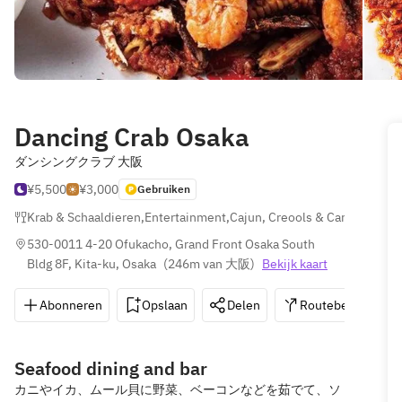
Dancing Crab Osaka
ダンシングクラブ 大阪
¥5,500
¥3,000
Gebruiken
Krab & Schaaldieren
,
Entertainment
,
Cajun, Creools & Caribisch
530-0011 4-20 Ofukacho, Grand Front Osaka South 
Bldg 8F, Kita-ku, Osaka
(
246m van 大阪
)
Bekijk kaart
Abonneren
Opslaan
Delen
Routebeschrijvin
Seafood dining and bar
カニやイカ、ムール貝に野菜、ベーコンなどを茹でて、ソ