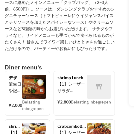
ースに絡めたメインメニュー「クラブバッグ」（2~3人
前、6500円）。ソースは、ダンシングクラブおすすめのシ
グニチャーソース（トマトピューレにケイジャンスパイス
とチリソースを加えたスパイシーなソース）やクリームソ
ースなど3種類の味からお選びいただけます。 サラダやフ
ライなど、サイドメニューも手づかみで食べられるものが
たくさん！ 皆さんでワイワイ楽しいひとときをお過ごしい
ただけるので、パーティーやお祝いにもぴったりです。
Diner menu's
デザー
shrimp Lunch 
トプレ
course ¥5000 
誕生日
【1】シーザー
ート
per person
や記念
サラダ
日・歓
【2】スープ
Belasting
¥2,800
Belasting inbegrepen
送迎会
【3】丸ごとズ
¥2,000
inbegrepen
の主役
ワイガニ入りコ
の方は
ンボバッグ（パ
いらっ
スタ入り）
shrimp
CrabcomboBag 
しゃる
【4】パン(食べ
＆
Lunch course 
【1】
【1】シーザー