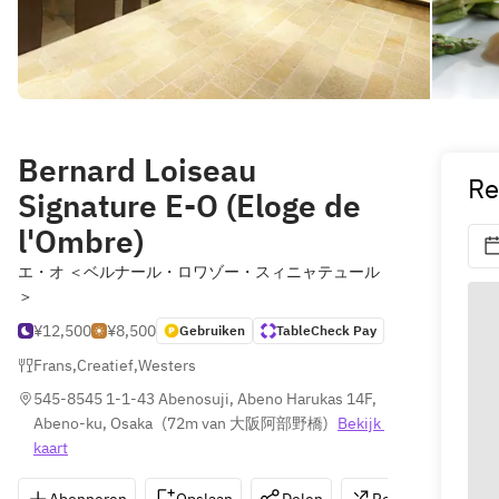
Bernard Loiseau
Re
Signature E-O (Eloge de
l'Ombre)
エ・オ ＜ベルナール・ロワゾー・スィニャテュール
＞
¥12,500
¥8,500
Gebruiken
TableCheck Pay
Frans
,
Creatief
,
Westers
545-8545 1-1-43 Abenosuji, Abeno Harukas 14F, 
Abeno-ku, Osaka
(
72m van 大阪阿部野橋
)
Bekijk 
kaart