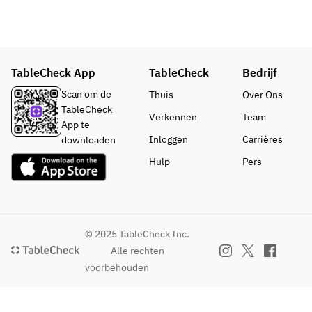
・Galette 
理は
料理界の扉
・鮮
au saumon 
おひ
を開けた」
魚の
fume, 
とつ
といわれる
ポア
oeuf 
お選
フレンチの
レ　
mollet
びい
TableCheck App
重鎮として
TableCheck
枝豆
Bedrijf
スモークサ
ただ
名高い師ベ
と白
ーモンと半
けま
Scan om de
Thuis
Over Ons
ルナール・
ワイ
熟卵のガレ
す。
TableCheck
Verkennen
Team
ロワゾーか
ンバ
ット
・鮮
App te
ら朝食メニ
ター
魚の
Inloggen
Carrières
downloaden
ューを提供
の2種
・神戸牛の
ポア
Hulp
Pers
すること公
のソ
ラグーメキ
レ　
式に許さ
ース
シカンガレ
枝豆
れ、神戸北
・国
ット
と白
野ホテル開
産豚
Galette 
ワイ
業よりご提
肉の
mexicaine,
ンバ
© 2025 TableCheck Inc.
供していま
ロテ
 ragout de 
ター
Alle rechten
す。
ィ　
boeuf de 
の2種
voorbehouden
ソー
Kobe
のソ
スム
ース
ータ
パン、バタ
・国