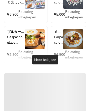
meals a 
選べ
と楽しい時
ccio 
day] Kobe 
るシ
間を過ごし
de 
Kitano 
ョー
Belasting
Belasting
ていただき
boeuf
¥8,900
¥5,000
Hotel's 
トコ
inbegrepen
inbegrepen
たい～
 de 
"World's 
ー
『世界一の
Kobe,
Best 
ス　
朝食』で
Breakfast" 
お料
ブルターニ
メイ
は、朝を豊
sauce
(with 
理全3
ュガレット
ンを
Gaspacho 
Carpa
かに彩る
souvenirs)
品
ランチ　お
選べ
glace
ccio 
品々をご用
tonna
料理全2品
るシ
ガスパチョ
de 
意していま
to
ョー
Belasting
Belasting
の冷製スー
boeuf
¥2,500
¥6,500
トコ
す。焼きた
神戸
inbegrepen
inbegrepen
プ
 de 
Meer bekijken
ー
てのパン、
牛カ
Kobe,
ス　
バターの香
ルパ
※9/16以降
デザ
りで食欲を
ッチ
のご予約は
sauce
ート
誘うフィナ
ョと
下記のスー
ガレ
ンシェ、そ
トン
プになりま
tonna
ット
して兵庫県
ナー
付
す。
to
産栗のハチ
トソ
き　
Veloute 
神戸
ミツやハ
ース
お料
de 
牛カ
ム、果物そ
理全4
chataignes
ルパ