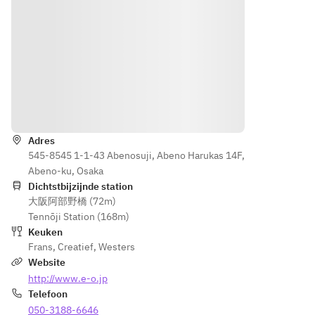
品
のままの食
Gasp
栗のポター
ッチ
感と味を提
acho 
ジュ　コー
ョと
供する、手
glace
ヒーの風味
トン
作りのコン
ガス
と合わせて
ナー
フィチュー
パチ
トソ
ル（ジャ
ョの
メインのガ
ース
ム）など、
冷製
レットは下
Routebeschrijving
ここでしか
スー
記からおひ
Gasp
味わえない
プ
とつお選び
acho 
品々が、色
Adres
いただけま
glace
鮮やかにテ
545-8545 1-1-43 Abenosuji, Abeno Harukas 14F,
メイ
す。
ガス
ーブルを彩
Abeno-ku, Osaka
ンの
・Galette 
パチ
ります。笑
Dichtstbijzijnde station
お料
bacon　　
ョの
大阪阿部野橋 (72m)
顔がこぼれ
理は
冷製
Tennōji Station (168m)
る、素敵な
おひ
自家製ベー
スー
Keuken
朝食の時間
とつ
コンとレン
プ
Frans
,
Creatief
,
Westers
をご体感く
お選
ズ豆のトマ
Website
ださい。
びい
ト煮のガレ
メイ
http://www.e-o.jp
ただ
ット
ンの
Telefoon
※「21世紀
けま
お料
のフランス
050-3188-6646
す。