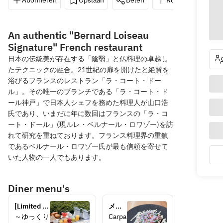
Abonneren
Opslaan
Delen
Routebeschrijvin
An authentic "Bernard Loiseau
Signature" French restaurant
日本の伝統美が存在する「陰翳」と仏料理の卓越し
たテクニックの融合。21世紀の扉を開けたと絶賛を
浴びるフランスのレストラン「ラ・コート・ドー
ル」。その唯一のブランチである「ラ・コート・ド
ール神戸」で日本人シェフを務めた料理人が山口浩
氏であり、いまだに年に数回はフランスの「ラ・コ
ート・ドール」(現ルレ・ベルナール・ロワゾー)を訪
れて研究を重ねております。フランス料理界の重鎮
であるベルナール・ロワゾー氏が最も信頼を寄せて
いた人物の一人でもあります。
Diner menu's
[Limited 
メイ
time, 20 
ンを
～ゆっくり
Carpa