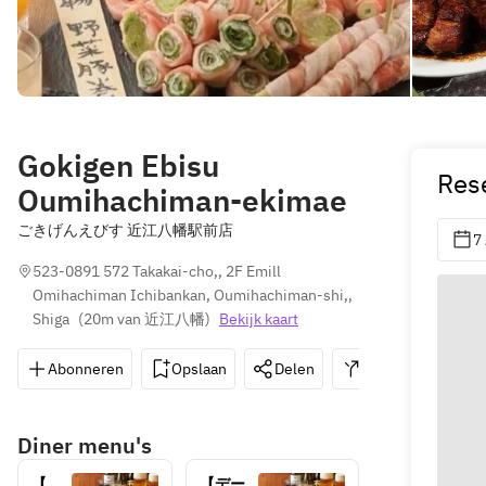
Gokigen Ebisu
Res
Oumihachiman-ekimae
ごきげんえびす 近江八幡駅前店
7
523-0891 572 Takakai-cho,, 2F Emill 
Omihachiman Ichibankan, Oumihachiman-shi,, 
Shiga
(
20m van 近江八幡
)
Bekijk kaart
Abonneren
Opslaan
Delen
Routebeschrijvin
Diner menu's
【日
【デー