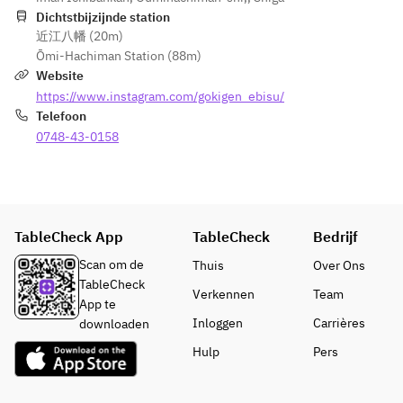
【逸
夏野菜
ード
カマ焼
Dichtstbijzijnde station
品】
の冷や
ソー
き
近江八幡 (20m)
鉄板
しぶっ
セー
近江八
Ōmi-Hachiman Station (88m)
焼き
かけう
ジ
幡赤こ
Website
餃子
どん
【選
んにゃ
https://www.instagram.com/gokigen_ebisu/
【揚
【デザ
べる
くの鉄
Telefoon
げ
ート】
肉料
板ステ
0748-43-0158
物】
フルー
理】
ーキ
だし
ツ
炭火
【〆も
スパ
大麦
の】
イス
※仕入れ
牛ゴ
海鮮ユ
ポテ
の関係
ロ焼
ッケ丼
TableCheck App
TableCheck
Bedrijf
ト
上、内
きor
旬のお
特製
容が変
Scan om de
Thuis
Over Ons
馬肉
漬物　
ジュ
更にな
TableCheck
ロー
蕪と昆
Verkennen
Team
ーシ
る場合
App te
スト
布の宵
ー唐
がござ
Inloggen
Carrières
downloaden
or茶
和え
揚げ
いま
美豚
Hulp
Pers
【〆
す。
極太
※仕入れ
】
フラ
の関係
夏野
【飲み