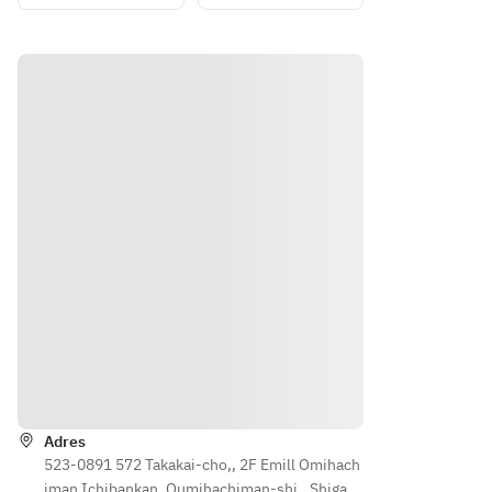
ブラ
アリブ
ンと
ッシ
ン】
肉料
ック
【メイ
ュチ
御造り
理★
アン
ン】
ーズ
盛り合
飲み
ガス
豆乳し
サラ
わせ
放題
牛の
びれ麻
ダ
【炭焼
付
炙り
辣湯
【肴
き】
5,000
タタ
【逸
】
大麦牛
円
キ
品】
さっ
タタキ
炭火
鉄板焼
ぱり
【揚げ
香る
き餃子
ネギ
物】
スペ
【揚げ
塩馬
揚げ物2
アリ
物】
タン
種盛り
ブ
だしス
【メ
(ホンモ
【メ
パイス
イ
ロコと
イ
ポテト
ン】
美人蓮
ン】
特製ジ
シャ
根の天
Routebeschrijving
豆乳
ューシ
ウエ
ぷら)
しび
ー唐揚
ッセ
【逸
Adres
れ麻
げ
ント
品】
523-0891 572 Takakai-cho,, 2F Emill Omihach
辣湯
【〆】
ルネ
本日の
iman Ichibankan, Oumihachiman-shi,, Shiga