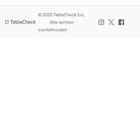
ンク
上、内
菜の
放題】
【逸
容が変
冷や
おひと
品】
© 2025 TableCheck Inc.
更にな
しぶ
り様＋
鉄板
る場合
Alle rechten
っか
500円で
焼き
がござ
voorbehouden
けう
YEBISU
餃子
いま
どん
全種や
【揚
す。
【デ
国産ホ
げ
ザー
ップ使
物】
【飲み
ト】
用のソ
だし
放題付
フル
ラチ樽
スパ
き】
ーツ
生、ワ
イス
さら
イン、
ポテ
に、お
※仕
ウイス
ト
ひとり
入れ
キー、
特製
様＋500
の関
女性に
ジュ
円で
係
嬉しい
ーシ
YEBISU
上、
生絞り
ー唐
全種や
内容
サワー
揚げ
話題の
が変
やノン
【〆
新提案
更に
アルコ
】
ソラチ