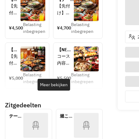
～木
ト・女
【先
【先付
限
子会
付
け】
定！
に】豆
け】
土佐で
特別
乳麻辣
Belasting
Belasting
土佐
じまの
¥4,500
¥4,700
価
タンと
inbegrepen
inbegrepen
でじ
明太ポ
格】
肉料理
まの
テサラ
話題
のご褒
明太
【サラ
の豆
美宴会
【夏
【NEW♪
ポテ
ダ】
乳麻
★ノン
ビア
魚尽く
【先
コース
サラ
温玉シ
辣タ
アルも
ホー
し】 漁
付
内容
【サ
ーザー
ンと
充実の
ル】
港直送
け】
【先付
肉料
飲み放
ラ
サラダ
ヱビ
の御造
Belasting
Belasting
黒豆
け】
¥5,000
¥5,500
理を
題付
ス大
り五点
ダ】
【炭焼
inbegrepen
inbegrepen
枝豆
丹波の
Meer bekijken
楽し
4,700円
ジョ
盛り、
温玉
肉】
【サ
黒枝豆
むご
ッキ
琵琶湖
シー
ブラッ
ラ
【前
褒美
で乾
の味覚
ザー
クアン
Zitgedeelten
ダ】
菜】
宴会
杯！
ホンモ
サラ
ガス牛
トマ
豆腐と
★飲
ぐる
ロコな
ダ
の炙り
テーブ
堀こた
み放
トと
シラス
ぐる
ど味わ
【炭
タタキ
ル（1
つ（2
題付
シャ
い尽く
生ハ
の和風
名～）
名～）
焼
炭火香
4,500
ウエ
すプラ
ムの
サラダ
肉】
るスペ
円
ッセ
ン
フレ
【メイ