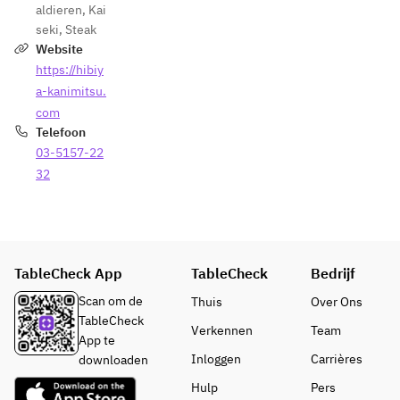
aldieren
,
Kai
seki
,
Steak
Website
https://hibiy
a-kanimitsu.
com
Telefoon
03-5157-22
32
TableCheck App
TableCheck
Bedrijf
Scan om de
Thuis
Over Ons
TableCheck
Verkennen
Team
App te
Inloggen
Carrières
downloaden
Hulp
Pers