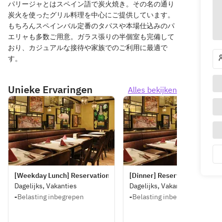
パリージャとはスペイン語で炭火焼き。その名の通り
炭火を使ったグリル料理を中心にご提供しています。
もちろんスペインバル定番のタパスや本場仕込みのパ
エリャも多数ご用意。ガラス張りの半個室も完備して
おり、カジュアルな接待や家族でのご利用に最適で
す。
Unieke Ervaringen
Alles bekijken
[Weekday Lunch] Reservations for seats only
[Dinner] Reservations for sea
Dagelijks, Vakanties
Dagelijks, Vakanties
-
Belasting inbegrepen
-
Belasting inbegrepen