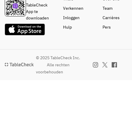
・ガト
TableCheck
・MIXパエ
Verkennen
Team
・
ーショ
App te
リャ
【メイ
Hokkaido 
コラ
Inloggen
Carrières
downloaden
・月替わり
ン】
Saroma 
・クリ
パエリャ
▼お好
Hulp
Pers
black beef 
ームフ
・フェアパ
きなメ
paella
ラン
エリャ
インを
・クレ
お選び
・Paella 
マカタ
【デザー
くださ
with plenty 
ラナ
© 2025 TableCheck Inc.
ト】
い
of clams 
・季節
本日の2種
・牛リ
Alle rechten
and a sea 
のアイ
デザートの
ブロー
voorbehouden
scent
ス
盛り合わせ
スの炭
火焼
・Mixed 
【カフ
【カフェ】
・ロー
seafood 
ェ】
▼以下より
ズポー
and Iberian 
▼以下
お選びいた
クの炭
pork paella
よりお
だけます
火焼
選びい
・コーヒー
・サル
Seasonal 
ただけ
（ICE/HOT
スエラ
recommen
ます
）
（スペ