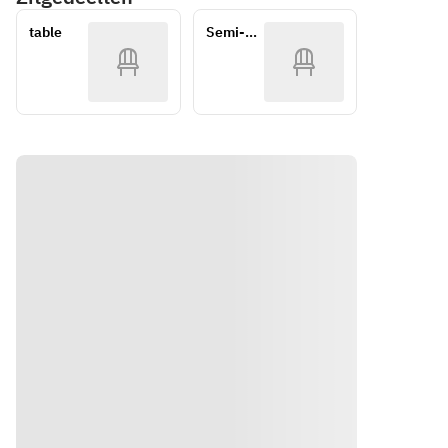
favorite 
くださ
チョ
選びく
カジュ
＆デザー
ース(5
main dish
い
table
Semi-
アルラ
・タパス盛
ださい
ト・カフ
品)】
・魚介
private
ンチ
ェ！プチ贅
WEB
り合わせ
・鮮魚
・
のパエ
沢ランチに
予約限
のカル
Charbroiled
リャ
◎《公式予
定！全
【温タパ
パッチ
 Iberian 
・イカ
約特典で乾
皿選べ
ス】
ョ
杯ドリンク
る贅沢
pork
墨のパ
▼お好きな
・タパ
付き！》
フルコ
エリャ
1品をお選
ス盛り
ース
・Zarzuela 
・月替
びください
合わせ
◎〜ご
(Spanish 
わりパ
・鶏ももの
・チキ
褒美ラ
bouillabais
エリャ
串焼き
ンシー
ンチや
se)
・MIX
・トルティ
ザーサ
記念日
パエリ
に〜
ージャ(スペ
ラダ
・
ャ
《公式
インオムレ
Charbroiled
・茨城
予約特
ツ)
【温タ
 beef rib 
県産ロ
典で乾
・ムール貝
パス】
杯ドリ
roast
ーズポ
のワイン蒸
▼お好
ンク付
ークの
し
きな1
き！》
・
炭火焼
・パタタス
品をお
Charbroiled
・サル
ブラバス(ポ
選びく
 Hokkaido 
スエラ