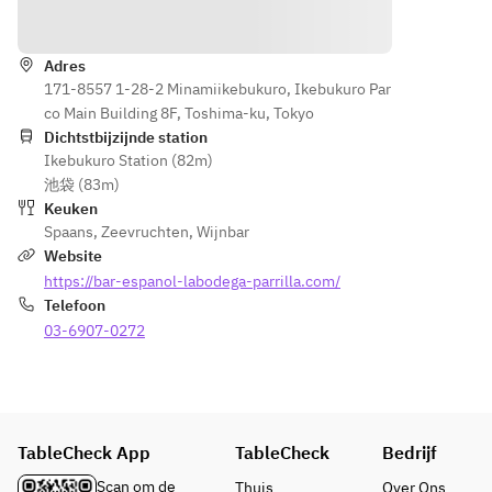
テトフライ)
ださい
Routebeschrijving
Saroma 
（スペ
・鶏も
black beef 
イン風
【メイン】
もの串
Adres
(+660 yen)
ブイヤ
▼お好きな
焼き
171-8557 1-28-2 Minamiikebukuro, Ikebukuro Par
ベー
メインをお
・トル
co Main Building 8F, Toshima-ku, Tokyo
■Paella　
ス）
選びくださ
ティー
Dichtstbijzijnde station
Paella
い
ジャ
Ikebukuro Station (82m)
Choose 
【デザ
・牛リブロ
(スペ
池袋 (83m)
your 
ート】
ースの炭火
インオ
Keuken
favorite 
本日の
焼
ムレ
Spaans
,
Zeevruchten
,
Wijnbar
paella
3種デ
・茨城県産
ツ)
Website
*Up to 4 
ザート
ローズポー
・ムー
https://bar-espanol-labodega-parrilla.com/
people can 
盛り合
クの炭火焼
ル貝の
Telefoon
share one 
わせ
・サルスエ
ワイン
03-6907-0272
type
（デザ
ラ（スペイ
蒸し
ート一
ン風ブイヤ
・パタ
・Seafood 
例）
ベース）
タスブ
paella
・バス
・魚介のパ
ラバス
クチー
エリャ
(ポテ
TableCheck App
TableCheck
Bedrijf
・Squid ink 
ズケー
・イカ墨の
トフラ
paella
キ
Scan om de
Thuis
Over Ons
パエリャ
イ)