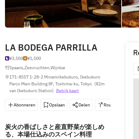
LA BODEGA PARRILLA
R
¥3,500
¥1,500
Spaans
,
Zeevruchten
,
Wijnbar
171-8557 1-28-2 Minamiikebukuro, Ikebukuro 
Parco Main Building 8F, Toshima-ku, Tokyo
(
82m 
van Ikebukuro Station
)
Bekijk kaart
Abonneren
Opslaan
Delen
Routebeschrijvin
炭火の香ばしさと産直野菜が楽しめ
る、本場仕込みのスペイン料理