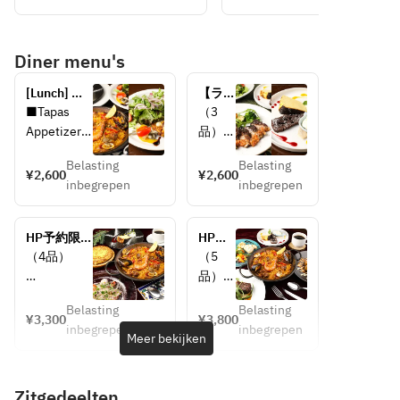
Diner menu's
[Lunch] 
【ラン
Online 
チ｜デ
■Tapas　
（3
reservation 
ザート
Appetizers
品）
only price 
＆メイ
★ La 
ンセッ
Belasting
Belasting
Prosciutto 
【前
¥2,600
¥2,600
Bodega 
ト(3
inbegrepen
inbegrepen
salad
菜】
course 
品)】
グリー
(weekdays 
デザー
■Sopa　
ンサラ
only, 
トは3
HP予約限
HP予
Soup
ダ
includes 
種盛り
定!!ベスト
約限
（4品）
（5
Soup of the 
seasonal 
合わ
レートプラ
定!!ベ
品）
day
【メイ
fruit 
せ！パ
ン【ランチ
ストレ
【前菜】
cocktail)
エリ
ン】
｜パリージ
ートプ
Belasting
Belasting
▼お好きな
【前
¥3,300
¥3,800
ャ・炭
ャコース(4
ラン
■Plato　
▼お好
inbegrepen
inbegrepen
1品をお選
菜】
Meer bekijken
火焼な
品)】牛リブ
【ラン
Main
きなメ
びください
▼お好
ど全6
ロースなど
チ｜エ
Choose 
インを
・本日鮮魚
きな1
種から
7種から選
スペシ
your 
お選び
Zitgedeelten
のカルパッ
品をお
選べる
べるメイン
ャルコ