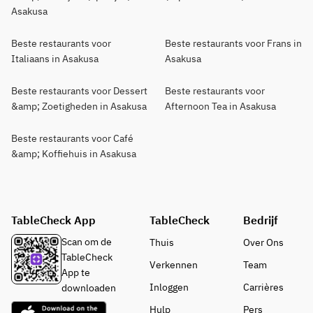
Asakusa
Beste restaurants voor
Beste restaurants voor Frans in
Italiaans in Asakusa
Asakusa
Beste restaurants voor Dessert
Beste restaurants voor
&amp; Zoetigheden in Asakusa
Afternoon Tea in Asakusa
Beste restaurants voor Café
&amp; Koffiehuis in Asakusa
TableCheck App
TableCheck
Bedrijf
Scan om de
Thuis
Over Ons
TableCheck
Verkennen
Team
App te
Inloggen
Carrières
downloaden
Hulp
Pers