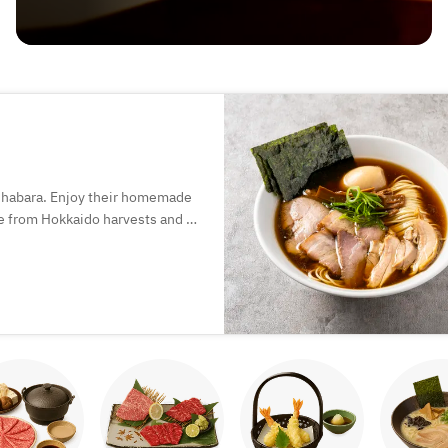
kihabara. Enjoy their homemade
e from Hokkaido harvests and a
ich broth combines chicken,
e ramen includes premium
heir extra char siu for the