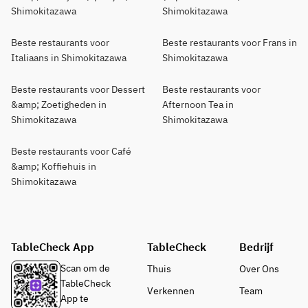
Shimokitazawa
Shimokitazawa
Beste restaurants voor
Beste restaurants voor Frans in
Italiaans in Shimokitazawa
Shimokitazawa
Beste restaurants voor Dessert
Beste restaurants voor
&amp; Zoetigheden in
Afternoon Tea in
Shimokitazawa
Shimokitazawa
Beste restaurants voor Café
&amp; Koffiehuis in
Shimokitazawa
TableCheck App
TableCheck
Bedrijf
Scan om de
Thuis
Over Ons
TableCheck
Verkennen
Team
App te