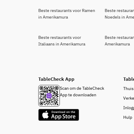
Beste restaurants voor Ramen
Beste restaura
in Amerikamura
Noedels in Am
Beste restaurants voor
Beste restauran
Italiaans in Amerikamura
Amerikamura
TableCheck App
Tabl
Scan om de TableCheck
Thuis
App te downloaden
Verk
Inlog
Hulp