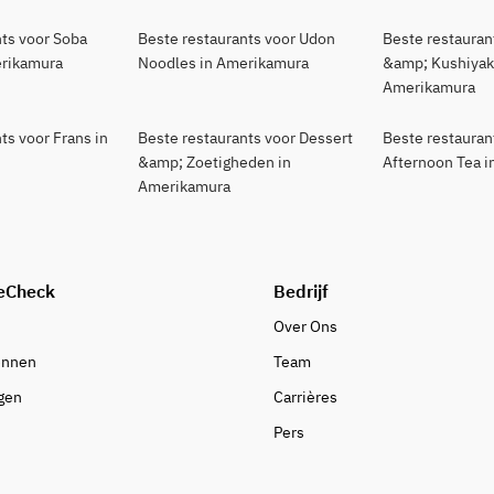
nts voor Soba
Beste restaurants voor Udon
Beste restaurant
erikamura
Noodles in Amerikamura
&amp; Kushiyaki
Amerikamura
ts voor Frans in
Beste restaurants voor Dessert
Beste restauran
&amp; Zoetigheden in
Afternoon Tea 
Amerikamura
eCheck
Bedrijf
Over Ons
ennen
Team
gen
Carrières
Pers