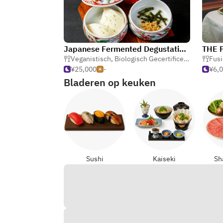
Japanese Fermented Degustation Bar ODORU 躍
THE P
Veganistisch
,
Biologisch Gecertificeerd
,
Japans
Fusi
¥25,000
-
¥6,
Bladeren op keuken
Sushi
Kaiseki
Sh