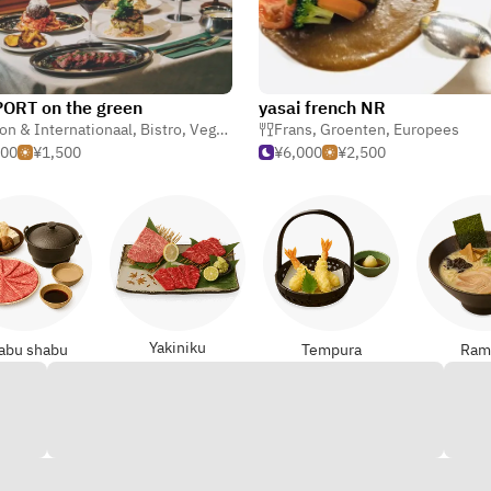
ORT on the green
yasai french NR
on & Internationaal
,
Bistro
,
Veganistisch
Frans
,
Groenten
,
Europees
000
¥1,500
¥6,000
¥2,500
Yakiniku
abu shabu
Tempura
Ram