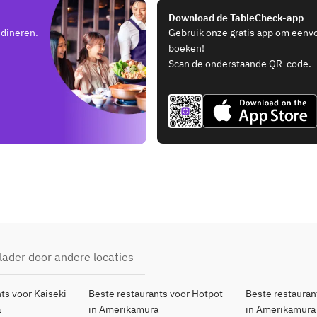
Download de TableCheck-app
 dineren.
Gebruik onze gratis app om eenv
boeken!
Scan de onderstaande QR-code.
lader door andere locaties
ts voor Kaiseki
Beste restaurants voor Hotpot
Beste restauran
a
in Amerikamura
in Amerikamura