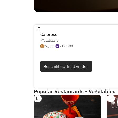
Caloroso
Italiaans
¥6,000
¥12,500
Beschikbaarheid vinden
Popular Restaurants - Vegetables