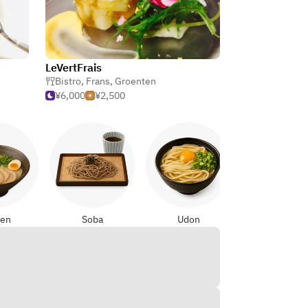
LeVertFrais
Bistro
,
Frans
,
Groenten
¥6,000
¥2,500
Yakitori
en
Soba
Udon