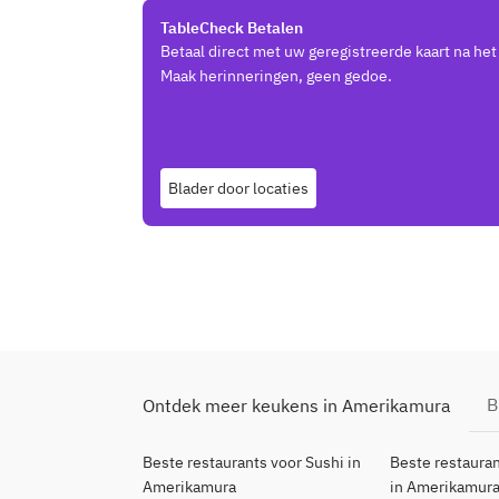
TableCheck Betalen
Betaal direct met uw geregistreerde kaart na het
Maak herinneringen, geen gedoe.
Blader door locaties
B
Ontdek meer keukens in Amerikamura
Beste restaurants voor Sushi in
Beste restauran
Amerikamura
in Amerikamur