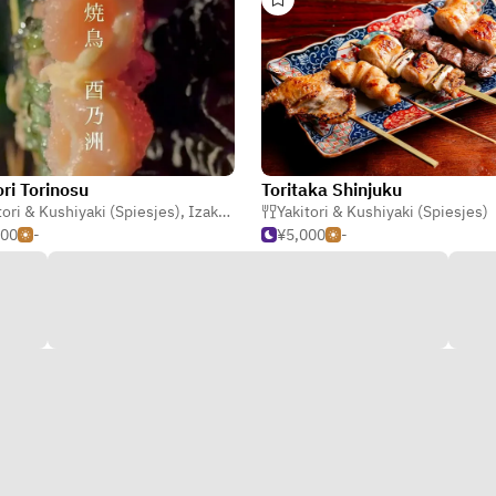
ori Torinosu
Toritaka Shinjuku
tori & Kushiyaki (Spiesjes)
,
Japans
,
Izakaya (Japanse Taverne)
Yakitori & Kushiyaki (Spiesjes)
,
Japans
500
-
¥5,000
-