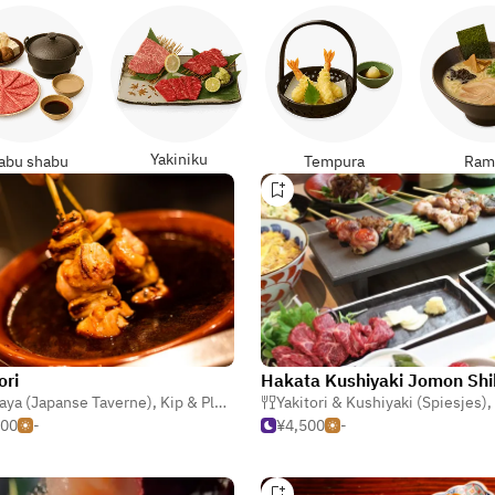
Yakiniku
abu shabu
Tempura
Ram
ori
aya (Japanse Taverne)
,
Kip & Pluimvee
,
Yakitori & Kushiyaki (Spiesjes)
Yakitori & Kushiyaki (Spiesjes)
,
500
-
¥4,500
-