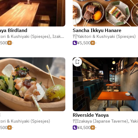
ya Birdland
Sancha Ikkyu Hanare
tori & Kushiyaki (Spiesjes)
,
Izakaya (Japanse Taverne)
Yakitori & Kushiyaki (Spiesjes)
,
Wijnbar
,500
-
¥5,500
-
i
Riverside Yaoya
tori & Kushiyaki (Spiesjes)
,
Japans
Izakaya (Japanse Taverne)
,
Yakitori & Kush
,500
-
¥4,500
-