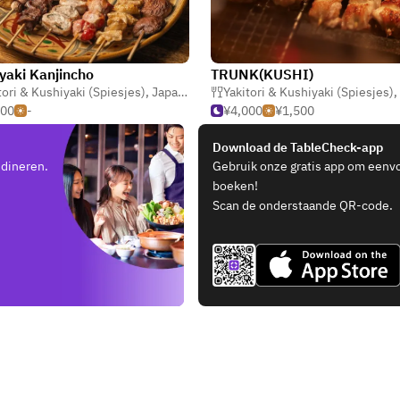
yaki Kanjincho
TRUNK(KUSHI)
tori & Kushiyaki (Spiesjes)
,
Eetcafé & Gastro Pub
,
Japans
Yakitori & Kushiyaki (Spiesjes)
,
000
-
¥4,000
¥1,500
Download de TableCheck-app
 dineren.
Gebruik onze gratis app om eenv
boeken!
Scan de onderstaande QR-code.