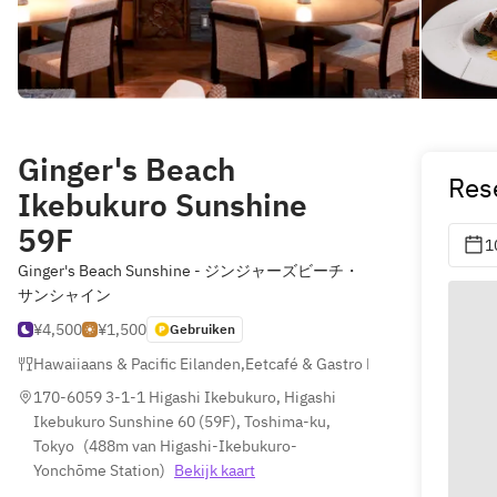
Ginger's Beach
Res
Ikebukuro Sunshine
59F
1
Ginger's Beach Sunshine - ジンジャーズビーチ・
サンシャイン
¥4,500
¥1,500
Gebruiken
Hawaiiaans & Pacific Eilanden
,
Eetcafé & Gastro Pub
,
Creatief
170-6059 3-1-1 Higashi Ikebukuro, Higashi 
Ikebukuro Sunshine 60 (59F), Toshima-ku, 
Tokyo
(
488m van Higashi-Ikebukuro-
Yonchōme Station
)
Bekijk kaart