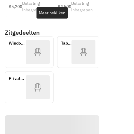
スパー
ークリ
菜】小
ュー
【Aulii
【Aulii
Belasting
Belasting
（ノン
（ノン
¥5,200
¥4,500
クリン
ング
ランチ
ランチ
エビと
ズ】一
inbegrepen
inbegrepen
アルコ
アルコ
Meer bekijken
グ+窓
+メッ
コー
コー
ウドの
口アミ
ールに
ールに
側確約
セージ
ス】シ
ス】シ
タルタ
ューズ
変更可
変更可
(平日
プレー
ェフ厳
ェフ厳
ル　ホ
【前
Zitgedeelten
能）
能）
限定)
ト＆窓
選の全
選の全
ワイト
菜】ク
側確約
6皿+乾
6皿+乾
サルサ
リーム
Window 
Table 
(平日
【アミ
【アミ
杯スパ
杯スパ
【冷
チーズ
Sideseat
Seat
限定)
ークリ
ークリ
ュー
ュー
菜】若
とサー
ング
ング
ズ】一
ズ】一
鶏むね
モンム
+メッ
+通常
口アミ
口アミ
肉のポ
ースの
セージ
テーブ
ューズ
ューズ
プレー
ル席
シェと
タルト
【前
【前
Private 
ト＆個
(土日
野菜の
レッ
菜】ク
菜】ク
Room
室確約
祝限
バーニ
ト　デ
リーム
リーム
(平日
定)
ャカウ
ィルと
チーズ
チーズ
限定)
ダスタ
コリア
とサー
とサー
イル
ンダー
モンム
モンム
【リゾ
の香り
ースの
ースの
ット】
【パス
タルト
タルト
そら豆
タ】キ
レッ
レッ