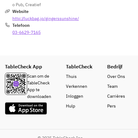
スナッ
スナッ
o Pub
,
Creatief
牛のエ
プエン
プエン
Website
スカロ
ドウの
ドウの
ップ　
http://luckbag.jp/gingerssunshine/
ナージ
ナージ
ラスパ
Telefoon
ュ
ュ
ドゥー
03-6629-7165
【肉料
【肉料
ラチー
理】A5
理】A5
ズ
黒毛和
黒毛和
【デザ
牛のエ
牛のエ
ート】
スカロ
スカロ
本日の
TableCheck App
TableCheck
Bedrijf
ップ　
ップ　
おすす
ラスパ
ラスパ
Scan om de
Thuis
Over Ons
めデザ
ドゥー
ドゥー
TableCheck
ート
Verkennen
Team
ラチー
ラチー
App te
ズ
ズ
Inloggen
Carrières
downloaden
【デザ
【デザ
Hulp
Pers
ート】
ート】
本日の
本日の
おすす
おすす
めデザ
めデザ
ート
ート