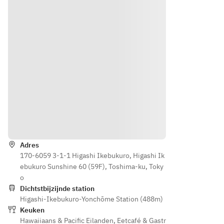
のリゾ
ャベツ
ト　デ
ト　デ
ット　
とタケ
ィルと
ィルと
ラスパ
ノコの
コリア
コリア
ドゥー
クリー
ンダー
ンダー
ラチー
ムニョ
の香り
の香り
ズ
ッキ
【パス
【パス
【肉料
【魚料
タ】キ
タ】キ
理】く
理】メ
ャベツ
ャベツ
ちどけ
バルの
とタケ
とタケ
加藤ポ
蒸し焼
ノコの
ノコの
ークの
き　ア
クリー
クリー
赤ワイ
Routebeschrijving
スパラ
ムニョ
ムニョ
ン煮　
ガスと
ッキ
ッキ
ブルギ
スナッ
Adres
【魚料
【魚料
ニヨン
プエン
170-6059 3-1-1 Higashi Ikebukuro, Higashi Ik
理】メ
理】メ
風
ドウの
ebukuro Sunshine 60 (59F), Toshima-ku, Toky
バルの
バルの
【デザ
ナージ
o
蒸し焼
蒸し焼
ート】
ュ
Dichtstbijzijnde station
き　ア
き　ア
本日の
【肉料
Higashi-Ikebukuro-Yonchōme Station (488m)
スパラ
スパラ
デザー
理】A5
Keuken
ガスと
ガスと
ト
Hawaiiaans & Pacific Eilanden
黒毛和
,
Eetcafé & Gastr