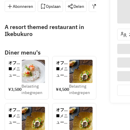
Abonneren
Opslaan
Delen
Routebeschrijvin
A resort themed restaurant in
Ikebukuro
Diner menu's
オフィ
オフィ
シャル
シャル
■メニ
■メニ
WEB予
WEB予
ュー例
ュー例
約限定
約限定
乾杯酒
乾杯酒
【ラン
【Aulii
Belasting
Belasting
（ノン
（ノン
¥3,500
¥4,500
チコー
ランチ
inbegrepen
inbegrepen
アルコ
アルコ
ス】リ
コー
ールに
ールに
ゾート
ス】シ
変更可
変更可
空間で
ェフ厳
オフィ
オフィ
能）
能）
楽しむ
選の全
シャル
シャル
■メニ
■メニ
全5皿
6皿+乾
WEB予
WEB予
ュー例
ュー例
【前
【アミ
+乾杯
杯スパ
約限定
約限定
乾杯酒
乾杯酒