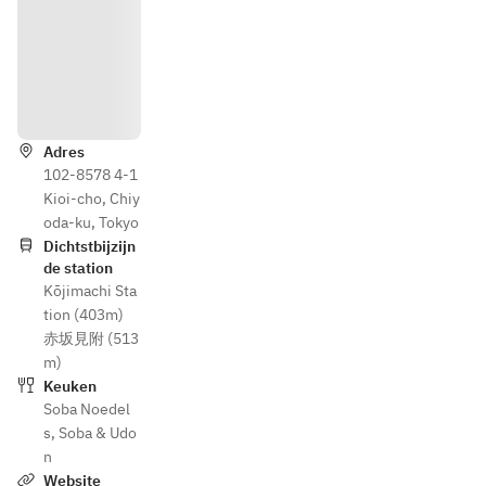
Routebe
schrijvin
g
Adres
102-8578 4-1
Kioi-cho, Chiy
oda-ku, Tokyo
Dichtstbijzijn
de station
Kōjimachi Sta
tion (403m)
赤坂見附 (513
m)
Keuken
Soba Noedel
s
,
Soba & Udo
n
Website