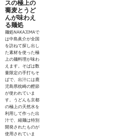
スの極上の
蕎麦とうど
んが味わえ
る麺処
麺処NAKAJIMAで
は中島眞介が全国
を訪ねて探し出し
た素材を使った極
上の麺料理が味わ
えます。そばは数
量限定の手打ちそ
ばで、出汁には鹿
児島県枕崎の鰹節
が使われていま
す。うどんも京都
の極上の天然水を
利用して作った出
汁で、縮麺は特別
開発されたものが
使用されていま