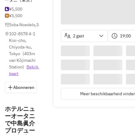
ータニ（東京）
¥5,500
¥3,500
Soba Noedels
,
Soba & Udon
102-8578 4-1 
2 gast
19:00
Kioi-cho, 
Chiyoda-ku, 
Tokyo
(
403m 
van Kōjimachi 
Station
)
Bekijk 
kaart
Abonneren
Opslaan
Delen
Routebeschrijvin
Meer beschikbaarheid vinde
ホテルニュ
ーオータニ
で中島眞介
プロデュー