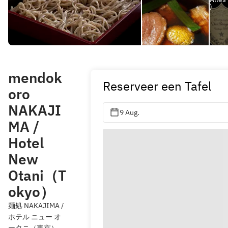
)
mendok
Reserveer een Tafel
oro
NAKAJI
9 Aug.
MA /
Hotel
New
Otani（T
okyo）
麺処 NAKAJIMA /
ホテル ニュー オ