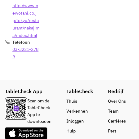
http://www.n
ewotani.co.j
p/tokyo/resta
urant/nakajim
a/index.html
Telefoon
03-3221-278
9
TableCheck App
TableCheck
Bedrijf
Scan om de
Thuis
Over Ons
TableCheck
Verkennen
Team
App te
Inloggen
Carrières
downloaden
Hulp
Pers