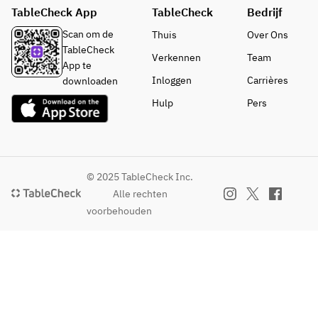
冷前菜
する本
TableCheck App
TableCheck
Bedrijf
　長浜
　長浜
　ハモ
格カク
漁港直
漁港直
ンセラ
テルを
Scan om de
Thuis
Over Ons
送鮮魚
送鮮魚
ーノと
はじ
TableCheck
Verkennen
Team
のカル
のカル
モルタ
め、
App te
パッチ
パッチ
デッラ
生ビー
Inloggen
Carrières
downloaden
ョ 
ョ 
の盛り
ル（キ
Hulp
Pers
温前菜
温前菜
合わせ
リンブ
　ヤリ
　ヤリ
　長浜
ラウマ
イカの
イカの
漁港直
イスタ
薪火グ
薪火グ
送鮮魚
ー）、
リル　
リル　
のカル
スパー
© 2025 TableCheck Inc.
　　-ハ
　　-ハ
パッチ
クリン
Alle rechten
ーブの
ーブの
ョ 
グワイ
voorbehouden
グリー
グリー
　鴨胸
ンな
ンソー
ンソー
肉と季
ど、
スー
スー
節フル
多彩な
　ムー
　ムー
ーツの
ドリン
ル貝の
ル貝の
マリネ
クを
白ワイ
白ワイ
温前菜
120分
ン蒸
ン蒸
　薪焼
(L.O. 90