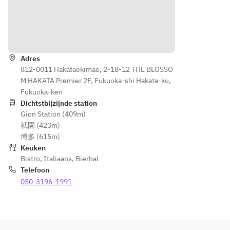
談を
談を
ー・音
ッカー
専属コ
専属コ
響
・グリ
ンセル
ンセル
レイア
ッシー
Routebeschrijving
ジュが
ジュが
ウトの
ニ
一緒に
一緒に
カスタ
・ポッ
ご相談
ご相談
Adres
マイズ
プコー
に乗り
812-0011 Hakataekimae, 2-18-12 THE BLOSSO
に乗り
等ご相
ンなど
幹事様
M HAKATA Premier 2F, Fukuoka-shi Hakata-ku,
幹事様
談を
をサポ
Fukuoka-ken
をサポ
専属コ
DRINK/
ートい
Dichtstbijzijnde station
ートい
ンセル
飲み物
Gion Station (409m)
たしま
たしま
ジュが
バーテ
祇園 (423m)
す。
す。
一緒に
ンダー
博多 (615m)
ご相談
が創
Keuken
冷前菜
冷前菜
に乗り
る、本
Bistro
,
Italiaans
,
Bierhal
　ハモ
　ハモ
幹事様
格フリ
Telefoon
ンセラ
ンセラ
をサポ
ーフロ
050-3196-1991
ーノと
ーノと
ートい
ー
モルタ
モルタ
たしま
バーテ
デッラ
デッラ
す。
ンダー
の盛り
の盛り
が提供
合わせ
合わせ