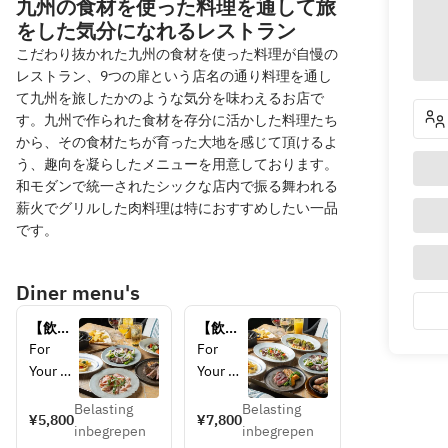
九州の食材を使った料理を通して旅
をした気分になれるレストラン
こだわり抜かれた九州の食材を使った料理が自慢の
レストラン、9つの扉という店名の通り料理を通し
て九州を旅したかのような気分を味わえるお店で
す。九州で作られた食材を存分に活かした料理たち
から、その食材たちが育った大地を感じて頂けるよ
う、趣向を凝らしたメニューを用意しております。
和モダンで統一されたシックな店内で振る舞われる
薪火でグリルした肉料理は特におすすめしたい一品
です。
Diner menu's
【飲み
【飲み
放題
放題
For 
For 
付】　
付】　
Your 
Your 
ビスト
ナイン
Special 
Special 
ロプラ
スタン
Belasting
Belasting
Gatherr
Gatherr
¥5,800
¥7,800
ン 
ダード
inbegrepen
inbegrepen
ing
ing