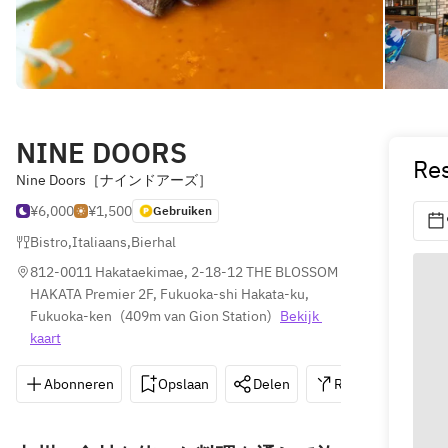
NINE DOORS
Res
Nine Doors［ナインドアーズ］
¥6,000
¥1,500
Gebruiken
Bistro
,
Italiaans
,
Bierhal
812-0011 Hakataekimae, 2-18-12 THE BLOSSOM 
HAKATA Premier 2F, Fukuoka-shi Hakata-ku, 
Fukuoka-ken
(
409m van Gion Station
)
Bekijk 
kaart
Abonneren
Opslaan
Delen
Routebeschrijvin