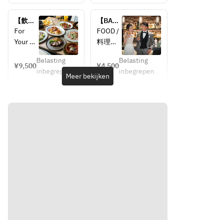
￥5,800
プラン 
‐記憶に
‐記憶に
￥7,800
残るパ
残るパ
【飲み
【BAR
ーティ
ーティ
放題
飲み放
For 
FOOD /
ーを
ーを
付】シ
題付】
Your 
料理
ェフズ
BAR 
Special 
・ミッ
　一緒
　一緒
プラン  
PARTY2
Belasting
Belasting
Gatherr
スクナ
¥9,500
¥4,500
￥9,500
次会プ
に“カタ
に“カタ
inbegrepen
inbegrepen
ing
ッツ
Meer bekijken
ラン
チ”にし
チ”にし
‐記憶に
・オリ
ます‐
ます‐
残るパ
ーブ
貸切利
貸切利
ーティ
・ドラ
用・プ
用・プ
ーを
イフル
ロジェ
ロジェ
ーツ
クタ
クタ
　一緒
・チー
ー・音
ー・音
に“カタ
ズ
響
響
チ”にし
・サラ
レイア
レイア
ます‐
ミ
ウトの
ウトの
貸切利
・生チ
カスタ
カスタ
用・プ
ョコレ
マイズ
マイズ
ロジェ
ート
等ご相
等ご相
クタ
・クラ