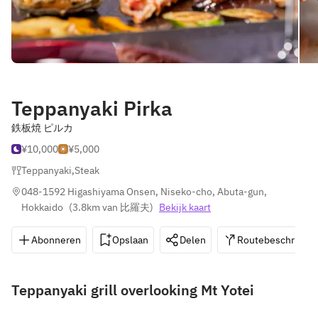
Teppanyaki Pirka
鉄板焼 ピルカ
¥10,000
¥5,000
Teppanyaki
,
Steak
048-1592 Higashiyama Onsen, Niseko-cho, Abuta-gun, 
Hokkaido
(
3.8km van 比羅夫
)
Bekijk kaart
Abonneren
Opslaan
Delen
Routebeschrijvin
Teppanyaki grill overlooking Mt Yotei