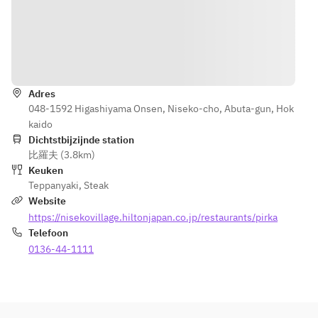
Routebeschrijving
Adres
048-1592 Higashiyama Onsen, Niseko-cho, Abuta-gun, Hok
kaido
Dichtstbijzijnde station
比羅夫 (3.8km)
Keuken
Teppanyaki
,
Steak
Website
https://nisekovillage.hiltonjapan.co.jp/restaurants/pirka
Telefoon
0136-44-1111