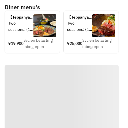
Diner menu's
【Teppanyaki 
【Teppanyaki 
Dinner】
Dinner】
Two 
Two 
Niseko Farm 
Hokkaido 
sessions: (1) 
sessions: (1) 
to Table
Experience
17:30-19:15 
17:30-19:15 
Svc en belasting
Svc en belasting
(2) 19:30-
(2) 19:30-
¥19,900
¥25,000
inbegrepen
inbegrepen
21:30.
21:30.