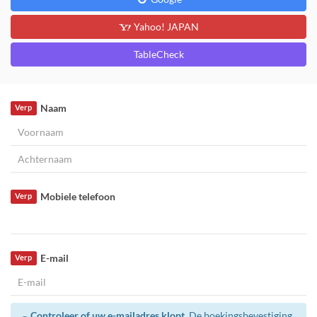
Yahoo! JAPAN
TableCheck
Naam
Verp
Mobiele telefoon
Verp
E-mail
Verp
Controleer of uw e-mailadres klopt.
De boekingsbevestiging