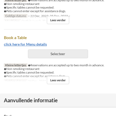
Kleine lettertjes
◆Reservations are accepted up to two month in advance.
◆Non-smoking restaurant
◆Specific tables cannot be requested.
◆Pets cannot enter except for assistance dogs.
Geldige datums
~ 22 Dec, 2023, 25 Dec, 2023 ~
Lees verder
Maaltijden
Ontbijt, Lunch, Thee, Diner
Book a Table
click here for Menu details
Selecteer
Kleine lettertjes
◆Reservations are accepted up to two month in advance.
◆Non-smoking restaurant
◆Specific tables cannot be requested.
◆Pets cannot enter except for assistance dogs.
Lees verder
Geldige datums
24 Dec, 2021 ~ 25 Dec, 2021
Aanvullende informatie